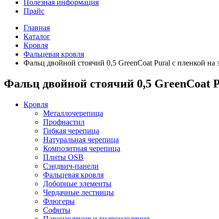
Полезная информация
Прайс
Главная
Каталог
Кровля
Фальцевая кровля
Фальц двойной стоячий 0,5 GreenCoat Pural с пленкой на
Фальц двойной стоячий 0,5 GreenCoat P
Кровля
Металлочерепица
Профнастил
Гибкая черепица
Натуральная черепица
Композитная черепица
Плиты OSB
Сэндвич-панели
Фальцевая кровля
Доборные элементы
Чердачные лестницы
Флюгеры
Софиты
Пароизоляция и гидроизоляция