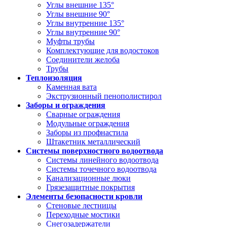
Углы внешние 135°
Углы внешние 90°
Углы внутренние 135°
Углы внутренние 90°
Муфты трубы
Комплектующие для водостоков
Соединители желоба
Трубы
Теплоизоляция
Каменная вата
Экструзионный пенополистирол
Заборы и ограждения
Сварные ограждения
Модульные ограждения
Заборы из профнастила
Штакетник металлический
Системы поверхностного водоотвода
Системы линейного водоотвода
Системы точечного водоотвода
Канализационные люки
Грязезащитные покрытия
Элементы безопасности кровли
Стеновые лестницы
Переходные мостики
Снегозадержатели