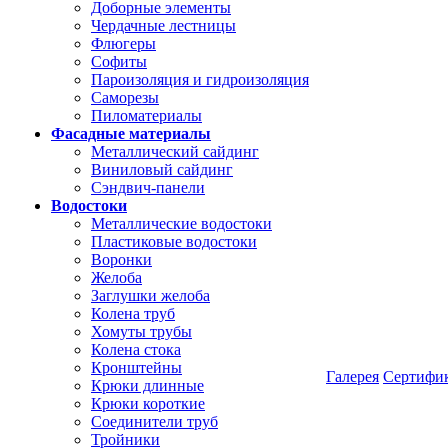
Доборные элементы
Чердачные лестницы
Флюгеры
Софиты
Пароизоляция и гидроизоляция
Саморезы
Пиломатериалы
Фасадные материалы
Металлический сайдинг
Виниловый сайдинг
Сэндвич-панели
Водостоки
Металлические водостоки
Пластиковые водостоки
Воронки
Желоба
Заглушки желоба
Колена труб
Хомуты трубы
Колена стока
Кронштейны
Галерея
Сертифи
Крюки длинные
Крюки короткие
Соединители труб
Тройники