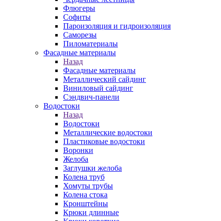
Флюгеры
Софиты
Пароизоляция и гидроизоляция
Саморезы
Пиломатериалы
Фасадные материалы
Назад
Фасадные материалы
Металлический сайдинг
Виниловый сайдинг
Сэндвич-панели
Водостоки
Назад
Водостоки
Металлические водостоки
Пластиковые водостоки
Воронки
Желоба
Заглушки желоба
Колена труб
Хомуты трубы
Колена стока
Кронштейны
Крюки длинные