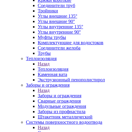
Крюки короткие
Соединители труб
Тройники
Углы внешние 135°
Углы внешние 90°
Углы внутренние 135°
Углы внутренние 90°
Муфты трубы
Комплектующие для водостоков
Соединители желоба
Трубы
Теплоизоляция
Назад
Теплоизоляция
Каменная вата
Экструзионный пенополистирол
Заборы и ограждения
Назад
Заборы и ограждения
Сварные ограждения
Модульные ограждения
Заборы из профнастила
Штакетник металлический
Системы поверхностного водоотвода
Назад