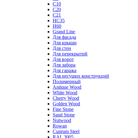
С10
С20
С21
НС35
Н60
Grand Line
Для фасада
Для крыши
Для стен
Для перекрытий
Для ворот
Для забора
Для гаража
Для несущих конструкций
Полимерный
Antique Wood
White Wood
Cherry Wood
Golden Wood
Fine Stone
Sand Stone
Nutwood
Rowan
Cuprum Steel
RAL 3005