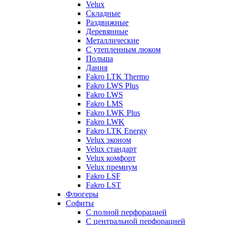
Velux
Складные
Раздвижные
Деревянные
Металлические
С утепленным люком
Польша
Дания
Fakro LTK Thermo
Fakro LWS Plus
Fakro LWS
Fakro LMS
Fakro LWK Plus
Fakro LWK
Fakro LTK Energy
Velux эконом
Velux стандарт
Velux комфорт
Velux премиум
Fakro LSF
Fakro LST
Флюгеры
Софиты
С полной перфорацией
С центральной перфорацией