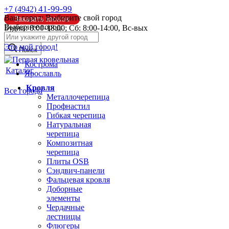
41-99-99
+7 (4942)
Ваш город:
Выбирите свой город
Заказать звонок
Выберите город:
Будни: 8:00-18:00; Сб: 8:00-14:00, Вс-вых
info@pk44.ru
Это мой город!
Поиск
Кострома
Каталог
Ярославль
Кровля
Все города
Металлочерепица
Профнастил
Гибкая черепица
Натуральная
черепица
Композитная
черепица
Плиты OSB
Сэндвич-панели
Фальцевая кровля
Доборные
элементы
Чердачные
лестницы
Флюгеры