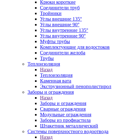
Крюки короткие
Соединители труб
Тройники
Углы внешние 135°
Углы внешние 90°
Углы внутренние 135°
Углы внутренние 90°
Муфты трубы
Комплектующие для водостоков
Соединители желоба
Трубы
Теплоизоляция
Назад
Теплоизоляция
Каменная вата
Экструзионный пенополистирол
Заборы и ограждения
Назад
Заборы и ограждения
Сварные ограждения
Модульные ограждения
Заборы из профнастила
Штакетник металлический
Системы поверхностного водоотвода
Назад