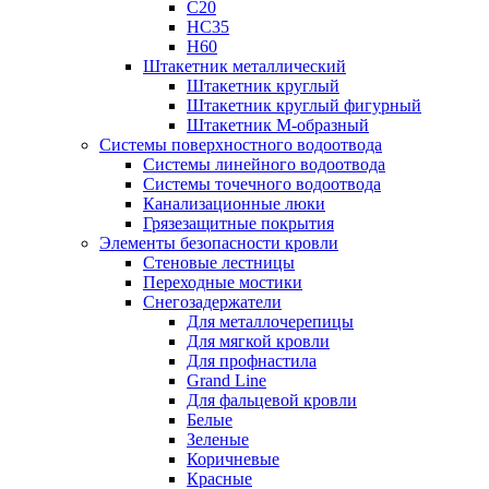
С20
НС35
Н60
Штакетник металлический
Штакетник круглый
Штакетник круглый фигурный
Штакетник М-образный
Системы поверхностного водоотвода
Системы линейного водоотвода
Системы точечного водоотвода
Канализационные люки
Грязезащитные покрытия
Элементы безопасности кровли
Стеновые лестницы
Переходные мостики
Снегозадержатели
Для металлочерепицы
Для мягкой кровли
Для профнастила
Grand Line
Для фальцевой кровли
Белые
Зеленые
Коричневые
Красные