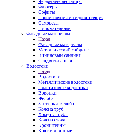
Чердачные лестницы
Флюгеры
Софиты
Пароизоляция и гидроизоляция
Саморезы
Пиломатериалы
Фасадные материалы
Назад
Фасадные материалы
Металлический сайдинг
Виниловый сайдинг
Сэндвич-панели
Водостоки
Назад
Водостоки
Металлические водостоки
Пластиковые водостоки
Воронки
Желоба
Заглушки желоба
Колена труб
Хомуты трубы
Колена стока
Кронштейны
Крюки длинные