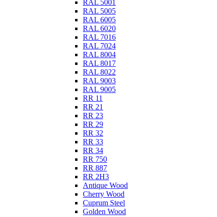
RAL 5001
RAL 5005
RAL 6005
RAL 6020
RAL 7016
RAL 7024
RAL 8004
RAL 8017
RAL 8022
RAL 9003
RAL 9005
RR 11
RR 21
RR 23
RR 29
RR 32
RR 33
RR 34
RR 750
RR 887
RR 2Н3
Antique Wood
Cherry Wood
Cuprum Steel
Golden Wood