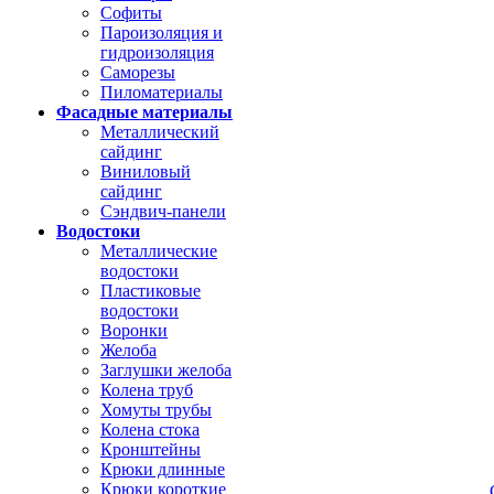
Софиты
Пароизоляция и
гидроизоляция
Саморезы
Пиломатериалы
Фасадные материалы
Металлический
сайдинг
Виниловый
сайдинг
Сэндвич-панели
Водостоки
Металлические
водостоки
Пластиковые
водостоки
Воронки
Желоба
Заглушки желоба
Колена труб
Хомуты трубы
Колена стока
Кронштейны
Крюки длинные
Крюки короткие