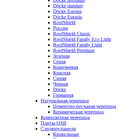
Döcke premium
Döcke standart
Döcke Europa
Döcke Eurasia
RoofShield
Россия
RoofShield Classic
RoofShield Family Eco Light
RoofShield Family Light
RoofShield Premium
Зеленая
Серая
Коричневая
Красная
Синяя
Черная
Döcke
Германия
Натуральная черепица
Цементно-песчаная черепица
Керамическая черепица
Композитная черепица
Плиты OSB
Сэндвич-панели
Кровельные