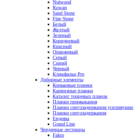
Nutwood
Rowan
Sand Stone
Fine Stone
Белый
Желтый
Зеленый
Коричневый
Красный
Оранжевый
Серый
Синий
Черный
Кликфальц Pro
Доборные элементы
Коньковые планки
Карнизные планки
Каталог торцевых планок
Планки примыкания
Планки снегозадержания усиливущие
Планки снегозадержания
Ендовы
Grand Line
Чердачные лестницы
Fakro