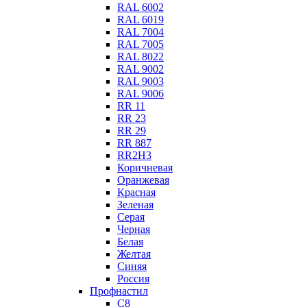
RAL 6002
RAL 6019
RAL 7004
RAL 7005
RAL 8022
RAL 9002
RAL 9003
RAL 9006
RR 11
RR 23
RR 29
RR 887
RR2Н3
Коричневая
Оранжевая
Красная
Зеленая
Серая
Черная
Белая
Желтая
Синяя
Россия
Профнастил
С8