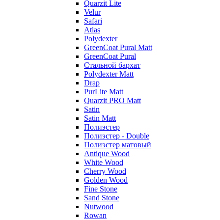
Quarzit Lite
Velur
Safari
Atlas
Polydexter
GreenCoat Pural Matt
GreenCoat Pural
Стальной бархат
Polydexter Matt
Drap
PurLite Matt
Quarzit PRO Matt
Satin
Satin Matt
Полиэстер
Полиэстер - Double
Полиэстер матовый
Antique Wood
White Wood
Cherry Wood
Golden Wood
Fine Stone
Sand Stone
Nutwood
Rowan