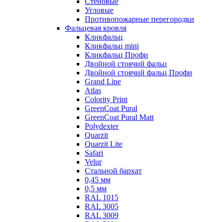
Стеновые
Угловые
Противопожарные перегородки
Фальцевая кровля
Кликфальц
Кликфальц mini
Кликфальц Профи
Двойной стоячий фальц
Двойной стоячий фальц Профи
Grand Line
Atlas
Colority Print
GreenCoat Pural
GreenCoat Pural Matt
Polydexter
Quarzit
Quarzit Lite
Safari
Velur
Стальной бархат
0,45 мм
0,5 мм
RAL 1015
RAL 3005
RAL 3009