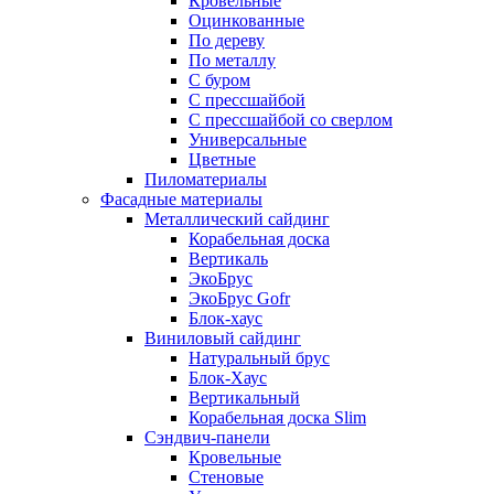
Кровельные
Оцинкованные
По дереву
По металлу
С буром
С прессшайбой
С прессшайбой со сверлом
Универсальные
Цветные
Пиломатериалы
Фасадные материалы
Металлический сайдинг
Корабельная доска
Вертикаль
ЭкоБрус
ЭкоБрус Gofr
Блок-хаус
Виниловый сайдинг
Натуральный брус
Блок-Хаус
Вертикальный
Корабельная доска Slim
Сэндвич-панели
Кровельные
Стеновые