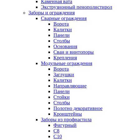
Каменная вата
Экструзионный пенополистирол
Заборы и ограждения
Сварные ограждения
Ворота
Калитки
Панели
Столбы
Основания
Сваи и винтопоры
Крепления
Модульные ограждения
Ворота
Заглушки
Калитки
Направляющие
Панели
Стойки
Столбы
Полотно декоративное
Кронштейны
Заборы из профнастила
Фигурный
С8
С10