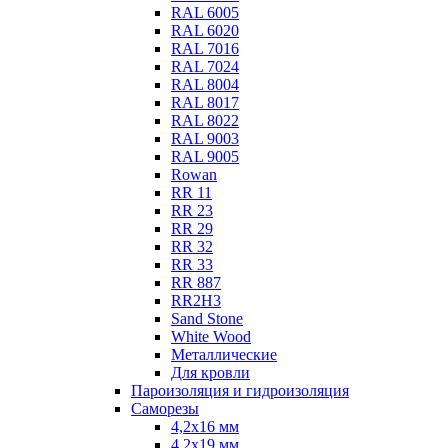
RAL 6005
RAL 6020
RAL 7016
RAL 7024
RAL 8004
RAL 8017
RAL 8022
RAL 9003
RAL 9005
Rowan
RR 11
RR 23
RR 29
RR 32
RR 33
RR 887
RR2Н3
Sand Stone
White Wood
Металлические
Для кровли
Пароизоляция и гидроизоляция
Саморезы
4,2х16 мм
4,2х19 мм