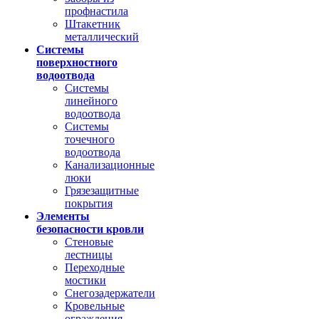
профнастила
Штакетник
металлический
Системы
поверхностного
водоотвода
Системы
линейного
водоотвода
Системы
точечного
водоотвода
Канализационные
люки
Грязезащитные
покрытия
Элементы
безопасности кровли
Стеновые
лестницы
Переходные
мостики
Снегозадержатели
Кровельные
ограждения