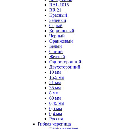
RAL 1015
RR 21
Красный
Зеленый
Серый
Коричневый
Черный
Оранжевый
Белый
Синий
Желтый
Односторонний
Двухсторонний
10 мм
16,5 мм
21 мм
35 мм
8 мм
60 мм
0,45 мм
0,5 мм
0,4 мм
Россия
Гибкая черепица