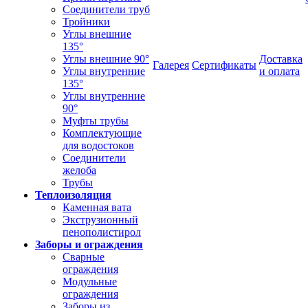
Соединители труб
Тройники
Углы внешние
135°
Углы внешние 90°
Доставка
Галерея
Сертификаты
Углы внутренние
и оплата
135°
Углы внутренние
90°
Муфты трубы
Комплектующие
для водостоков
Соединители
желоба
Трубы
Теплоизоляция
Каменная вата
Экструзионный
пенополистирол
Заборы и ограждения
Сварные
ограждения
Модульные
ограждения
Заборы из