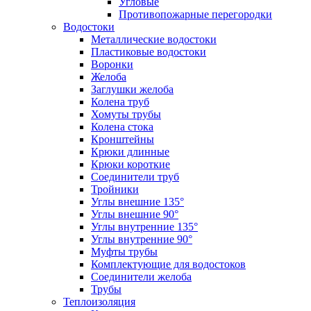
Угловые
Противопожарные перегородки
Водостоки
Металлические водостоки
Пластиковые водостоки
Воронки
Желоба
Заглушки желоба
Колена труб
Хомуты трубы
Колена стока
Кронштейны
Крюки длинные
Крюки короткие
Соединители труб
Тройники
Углы внешние 135°
Углы внешние 90°
Углы внутренние 135°
Углы внутренние 90°
Муфты трубы
Комплектующие для водостоков
Соединители желоба
Трубы
Теплоизоляция