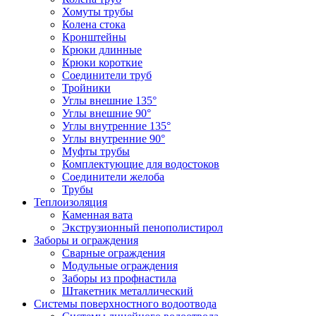
Хомуты трубы
Колена стока
Кронштейны
Крюки длинные
Крюки короткие
Соединители труб
Тройники
Углы внешние 135°
Углы внешние 90°
Углы внутренние 135°
Углы внутренние 90°
Муфты трубы
Комплектующие для водостоков
Соединители желоба
Трубы
Теплоизоляция
Каменная вата
Экструзионный пенополистирол
Заборы и ограждения
Сварные ограждения
Модульные ограждения
Заборы из профнастила
Штакетник металлический
Системы поверхностного водоотвода