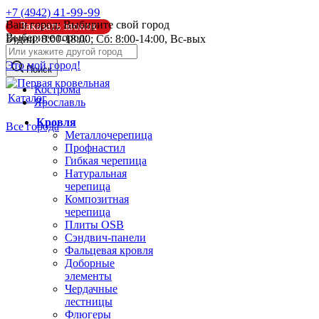
41-99-99
+7 (4942)
Ваш город:
Выбирите свой город
Заказать звонок
Выберите город:
Будни: 8:00-18:00; Сб: 8:00-14:00, Вс-вых
info@pk44.ru
Это мой город!
Поиск
Кострома
Каталог
Ярославль
Кровля
Все города
Металлочерепица
Профнастил
Гибкая черепица
Натуральная
черепица
Композитная
черепица
Плиты OSB
Сэндвич-панели
Фальцевая кровля
Доборные
элементы
Чердачные
лестницы
Флюгеры