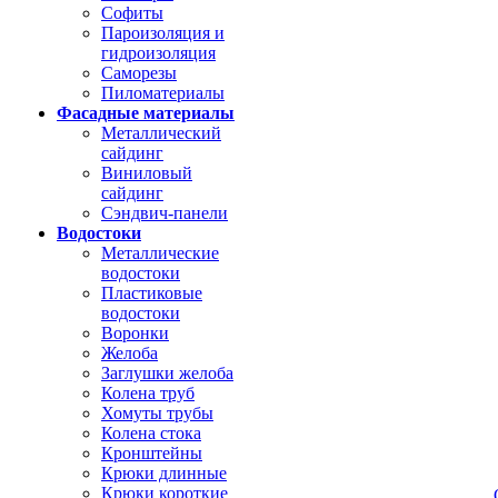
Софиты
Пароизоляция и
гидроизоляция
Саморезы
Пиломатериалы
Фасадные материалы
Металлический
сайдинг
Виниловый
сайдинг
Сэндвич-панели
Водостоки
Металлические
водостоки
Пластиковые
водостоки
Воронки
Желоба
Заглушки желоба
Колена труб
Хомуты трубы
Колена стока
Кронштейны
Крюки длинные
Крюки короткие