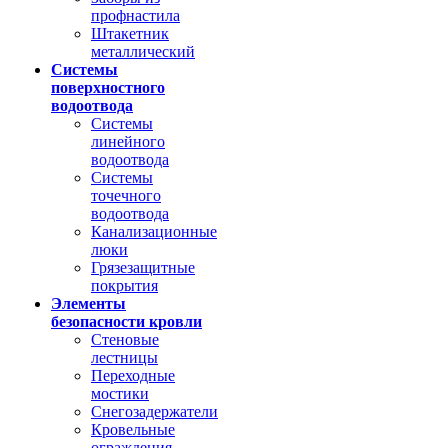
профнастила
Штакетник
металлический
Системы
поверхностного
водоотвода
Системы
линейного
водоотвода
Системы
точечного
водоотвода
Канализационные
люки
Грязезащитные
покрытия
Элементы
безопасности кровли
Стеновые
лестницы
Переходные
мостики
Снегозадержатели
Кровельные
ограждения