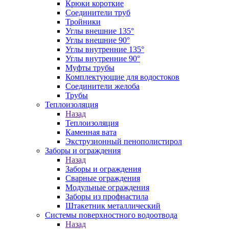
Крюки короткие
Соединители труб
Тройники
Углы внешние 135°
Углы внешние 90°
Углы внутренние 135°
Углы внутренние 90°
Муфты трубы
Комплектующие для водостоков
Соединители желоба
Трубы
Теплоизоляция
Назад
Теплоизоляция
Каменная вата
Экструзионный пенополистирол
Заборы и ограждения
Назад
Заборы и ограждения
Сварные ограждения
Модульные ограждения
Заборы из профнастила
Штакетник металлический
Системы поверхностного водоотвода
Назад