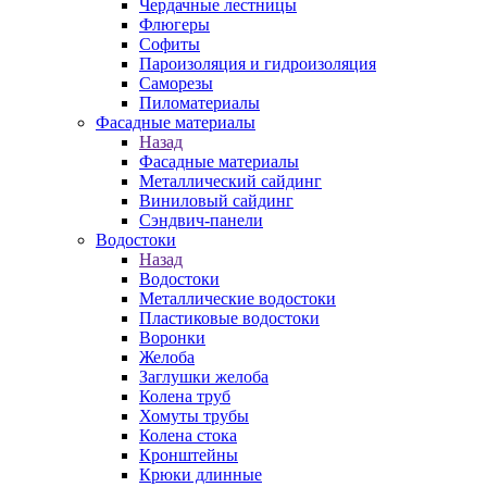
Чердачные лестницы
Флюгеры
Софиты
Пароизоляция и гидроизоляция
Саморезы
Пиломатериалы
Фасадные материалы
Назад
Фасадные материалы
Металлический сайдинг
Виниловый сайдинг
Сэндвич-панели
Водостоки
Назад
Водостоки
Металлические водостоки
Пластиковые водостоки
Воронки
Желоба
Заглушки желоба
Колена труб
Хомуты трубы
Колена стока
Кронштейны
Крюки длинные