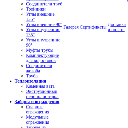
Соединители труб
Тройники
Углы внешние
135°
Углы внешние 90°
Доставка
Галерея
Сертификаты
Углы внутренние
и оплата
135°
Углы внутренние
90°
Муфты трубы
Комплектующие
для водостоков
Соединители
желоба
Трубы
Теплоизоляция
Каменная вата
Экструзионный
пенополистирол
Заборы и ограждения
Сварные
ограждения
Модульные
ограждения
Заборы из