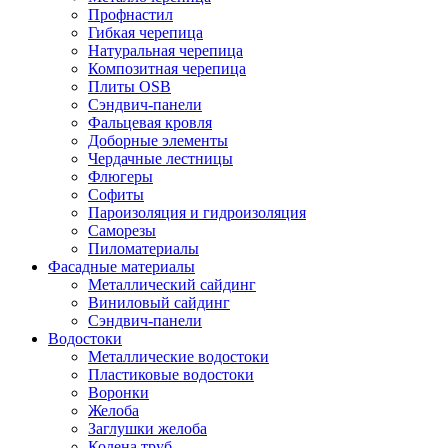
Профнастил
Гибкая черепица
Натуральная черепица
Композитная черепица
Плиты OSB
Сэндвич-панели
Фальцевая кровля
Доборные элементы
Чердачные лестницы
Флюгеры
Софиты
Пароизоляция и гидроизоляция
Саморезы
Пиломатериалы
Фасадные материалы
Металлический сайдинг
Виниловый сайдинг
Сэндвич-панели
Водостоки
Металлические водостоки
Пластиковые водостоки
Воронки
Желоба
Заглушки желоба
Колена труб