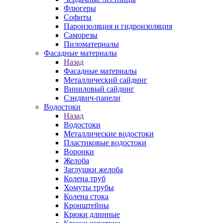
Флюгеры
Софиты
Пароизоляция и гидроизоляция
Саморезы
Пиломатериалы
Фасадные материалы
Назад
Фасадные материалы
Металлический сайдинг
Виниловый сайдинг
Сэндвич-панели
Водостоки
Назад
Водостоки
Металлические водостоки
Пластиковые водостоки
Воронки
Желоба
Заглушки желоба
Колена труб
Хомуты трубы
Колена стока
Кронштейны
Крюки длинные