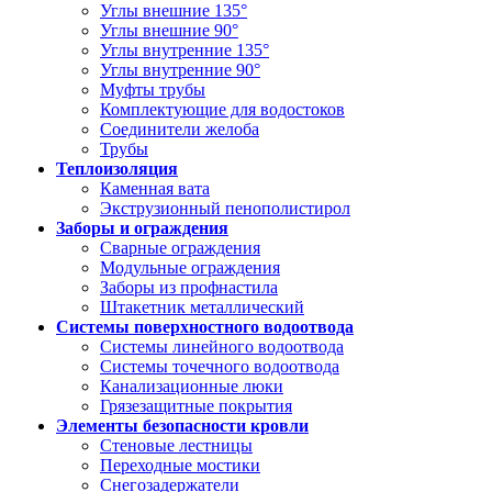
Углы внешние 135°
Углы внешние 90°
Углы внутренние 135°
Углы внутренние 90°
Муфты трубы
Комплектующие для водостоков
Соединители желоба
Трубы
Теплоизоляция
Каменная вата
Экструзионный пенополистирол
Заборы и ограждения
Сварные ограждения
Модульные ограждения
Заборы из профнастила
Штакетник металлический
Системы поверхностного водоотвода
Системы линейного водоотвода
Системы точечного водоотвода
Канализационные люки
Грязезащитные покрытия
Элементы безопасности кровли
Стеновые лестницы
Переходные мостики
Снегозадержатели