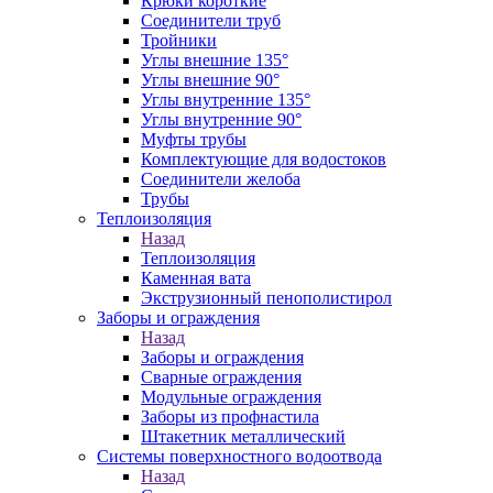
Крюки короткие
Соединители труб
Тройники
Углы внешние 135°
Углы внешние 90°
Углы внутренние 135°
Углы внутренние 90°
Муфты трубы
Комплектующие для водостоков
Соединители желоба
Трубы
Теплоизоляция
Назад
Теплоизоляция
Каменная вата
Экструзионный пенополистирол
Заборы и ограждения
Назад
Заборы и ограждения
Сварные ограждения
Модульные ограждения
Заборы из профнастила
Штакетник металлический
Системы поверхностного водоотвода
Назад