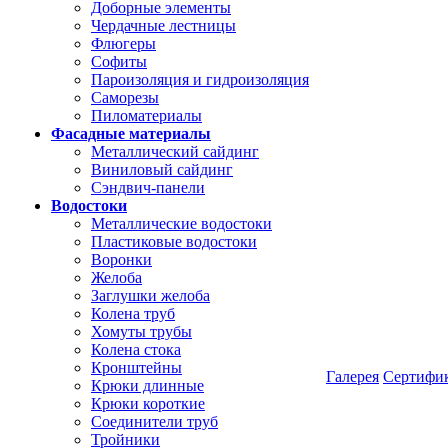
Доборные элементы
Чердачные лестницы
Флюгеры
Софиты
Пароизоляция и гидроизоляция
Саморезы
Пиломатериалы
Фасадные материалы
Металлический сайдинг
Виниловый сайдинг
Сэндвич-панели
Водостоки
Металлические водостоки
Пластиковые водостоки
Воронки
Желоба
Заглушки желоба
Колена труб
Хомуты трубы
Колена стока
Кронштейны
Галерея
Сертифи
Крюки длинные
Крюки короткие
Соединители труб
Тройники