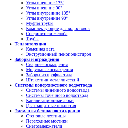
Углы внешние 135°
Углы внешние 90°
Углы внутренние 135°
Углы внутренние 90°
Муфты трубы
Комплектующие для водостоков
Соединители желоба
Трубы
Теплоизоляция
Каменная вата
Экструзионный пенополистирол
Заборы и ограждения
Сварные ограждения
Модульные ограждения
Заборы из профнастила
Штакетник металлический
Системы поверхностного водоотвода
Системы линейного водоотвода
Системы точечного водоотвода
Канализационные люки
Грязезащитные покрытия
Элементы безопасности кровли
Стеновые лестницы
Переходные мостики
Снегозадержатели