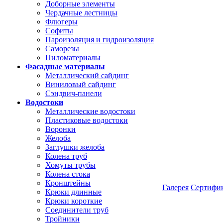
Доборные элементы
Чердачные лестницы
Флюгеры
Софиты
Пароизоляция и гидроизоляция
Саморезы
Пиломатериалы
Фасадные материалы
Металлический сайдинг
Виниловый сайдинг
Сэндвич-панели
Водостоки
Металлические водостоки
Пластиковые водостоки
Воронки
Желоба
Заглушки желоба
Колена труб
Хомуты трубы
Колена стока
Кронштейны
Галерея
Сертифи
Крюки длинные
Крюки короткие
Соединители труб
Тройники