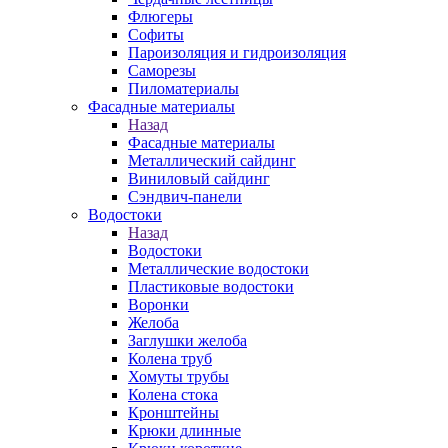
Флюгеры
Софиты
Пароизоляция и гидроизоляция
Саморезы
Пиломатериалы
Фасадные материалы
Назад
Фасадные материалы
Металлический сайдинг
Виниловый сайдинг
Сэндвич-панели
Водостоки
Назад
Водостоки
Металлические водостоки
Пластиковые водостоки
Воронки
Желоба
Заглушки желоба
Колена труб
Хомуты трубы
Колена стока
Кронштейны
Крюки длинные