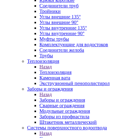
Крюки короткие
Соединители труб
Тройники
Углы внешние 135°
Углы внешние 90°
Углы внутренние 135°
Углы внутренние 90°
Муфты трубы
Комплектующие для водостоков
Соединители желоба
Трубы
Теплоизоляция
Назад
Теплоизоляция
Каменная вата
Экструзионный пенополистирол
Заборы и ограждения
Назад
Заборы и ограждения
Сварные ограждения
Модульные ограждения
Заборы из профнастила
Штакетник металлический
Системы поверхностного водоотвода
Назад