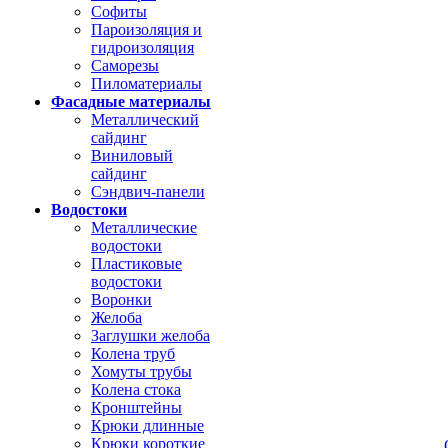
Софиты
Пароизоляция и
гидроизоляция
Саморезы
Пиломатериалы
Фасадные материалы
Металлический
сайдинг
Виниловый
сайдинг
Сэндвич-панели
Водостоки
Металлические
водостоки
Пластиковые
водостоки
Воронки
Желоба
Заглушки желоба
Колена труб
Хомуты трубы
Колена стока
Кронштейны
Крюки длинные
Крюки короткие