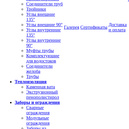
Соединители труб
Тройники
Углы внешние
135°
Углы внешние 90°
Доставка
Галерея
Сертификаты
Углы внутренние
и оплата
135°
Углы внутренние
90°
Муфты трубы
Комплектующие
для водостоков
Соединители
желоба
Трубы
Теплоизоляция
Каменная вата
Экструзионный
пенополистирол
Заборы и ограждения
Сварные
ограждения
Модульные
ограждения
Заборы из