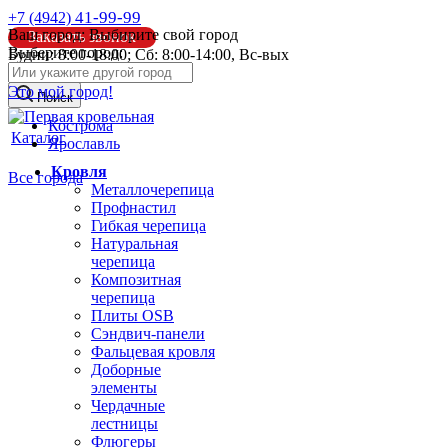
41-99-99
+7 (4942)
Ваш город:
Выбирите свой город
Заказать звонок
Выберите город:
Будни: 8:00-18:00; Сб: 8:00-14:00, Вс-вых
info@pk44.ru
Это мой город!
Поиск
Кострома
Каталог
Ярославль
Кровля
Все города
Металлочерепица
Профнастил
Гибкая черепица
Натуральная
черепица
Композитная
черепица
Плиты OSB
Сэндвич-панели
Фальцевая кровля
Доборные
элементы
Чердачные
лестницы
Флюгеры