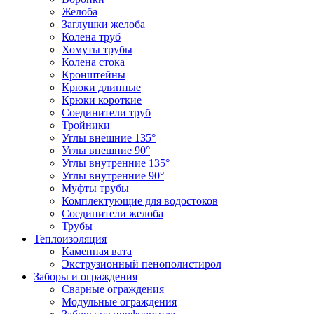
Желоба
Заглушки желоба
Колена труб
Хомуты трубы
Колена стока
Кронштейны
Крюки длинные
Крюки короткие
Соединители труб
Тройники
Углы внешние 135°
Углы внешние 90°
Углы внутренние 135°
Углы внутренние 90°
Муфты трубы
Комплектующие для водостоков
Соединители желоба
Трубы
Теплоизоляция
Каменная вата
Экструзионный пенополистирол
Заборы и ограждения
Сварные ограждения
Модульные ограждения