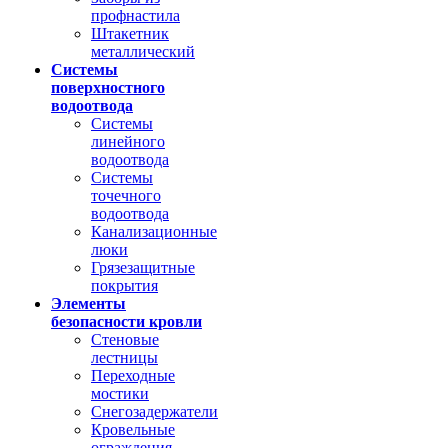
профнастила
Штакетник
металлический
Системы
поверхностного
водоотвода
Системы
линейного
водоотвода
Системы
точечного
водоотвода
Канализационные
люки
Грязезащитные
покрытия
Элементы
безопасности кровли
Стеновые
лестницы
Переходные
мостики
Снегозадержатели
Кровельные
ограждения