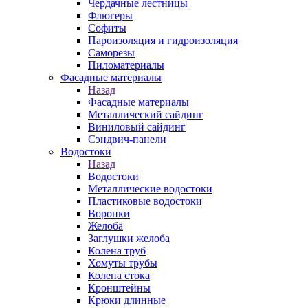
Чердачные лестницы
Флюгеры
Софиты
Пароизоляция и гидроизоляция
Саморезы
Пиломатериалы
Фасадные материалы
Назад
Фасадные материалы
Металлический сайдинг
Виниловый сайдинг
Сэндвич-панели
Водостоки
Назад
Водостоки
Металлические водостоки
Пластиковые водостоки
Воронки
Желоба
Заглушки желоба
Колена труб
Хомуты трубы
Колена стока
Кронштейны
Крюки длинные