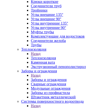
Крюки короткие
Соединители труб
Тройники
Углы внешние 135°
Углы внешние 90°
Углы внутренние 135°
Углы внутренние 90°
Муфты трубы
Комплектующие для водостоков
Соединители желоба
Трубы
Теплоизоляция
Назад
Теплоизоляция
Каменная вата
Экструзионный пенополистирол
Заборы и ограждения
Назад
Заборы и ограждения
Сварные ограждения
Модульные ограждения
Заборы из профнастила
Штакетник металлический
Системы поверхностного водоотвода
Назад