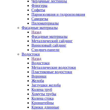
Чердачные лестницы
Флюгеры
Софиты
Пароизоляция и гидроизоляция
Саморезы
Пиломатериалы
Фасадные материалы
Назад
Фасадные материалы
Металлический сайдинг
Виниловый сайдинг
Сэндвич-панели
Водостоки
Назад
Водостоки
Металлические водостоки
Пластиковые водостоки
Воронки
Желоба
Заглушки желоба
Колена труб
Хомуты трубы
Колена стока
Кронштейны
Крюки длинные