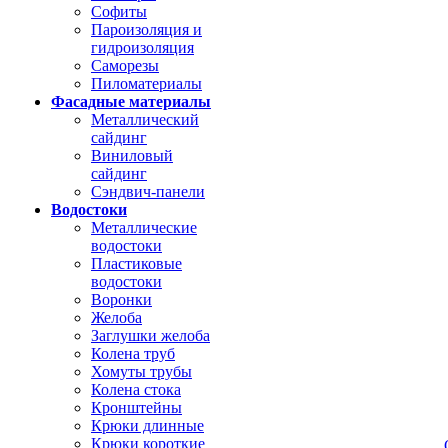
Софиты
Пароизоляция и
гидроизоляция
Саморезы
Пиломатериалы
Фасадные материалы
Металлический
сайдинг
Виниловый
сайдинг
Сэндвич-панели
Водостоки
Металлические
водостоки
Пластиковые
водостоки
Воронки
Желоба
Заглушки желоба
Колена труб
Хомуты трубы
Колена стока
Кронштейны
Крюки длинные
Крюки короткие