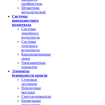
профнастила
Штакетник
металлический
Системы
поверхностного
водоотвода
Системы
линейного
водоотвода
Системы
точечного
водоотвода
Канализационные
люки
Грязезащитные
покрытия
Элементы
безопасности кровли
Стеновые
лестницы
Переходные
мостики
Снегозадержатели
Кровельные
ограждения