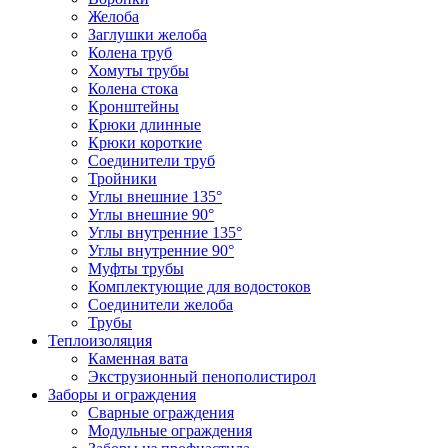
Желоба
Заглушки желоба
Колена труб
Хомуты трубы
Колена стока
Кронштейны
Крюки длинные
Крюки короткие
Соединители труб
Тройники
Углы внешние 135°
Углы внешние 90°
Углы внутренние 135°
Углы внутренние 90°
Муфты трубы
Комплектующие для водостоков
Соединители желоба
Трубы
Теплоизоляция
Каменная вата
Экструзионный пенополистирол
Заборы и ограждения
Сварные ограждения
Модульные ограждения