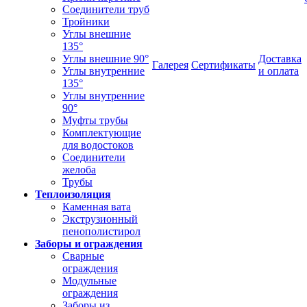
Соединители труб
Тройники
Углы внешние
135°
Углы внешние 90°
Доставка
Галерея
Сертификаты
Углы внутренние
и оплата
135°
Углы внутренние
90°
Муфты трубы
Комплектующие
для водостоков
Соединители
желоба
Трубы
Теплоизоляция
Каменная вата
Экструзионный
пенополистирол
Заборы и ограждения
Сварные
ограждения
Модульные
ограждения
Заборы из