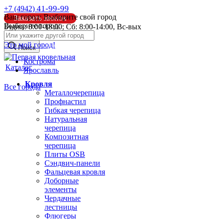
41-99-99
+7 (4942)
Ваш город:
Выбирите свой город
Заказать звонок
Выберите город:
Будни: 8:00-18:00; Сб: 8:00-14:00, Вс-вых
info@pk44.ru
Это мой город!
Поиск
Кострома
Каталог
Ярославль
Кровля
Все города
Металлочерепица
Профнастил
Гибкая черепица
Натуральная
черепица
Композитная
черепица
Плиты OSB
Сэндвич-панели
Фальцевая кровля
Доборные
элементы
Чердачные
лестницы
Флюгеры