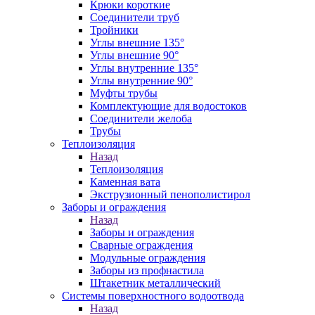
Крюки короткие
Соединители труб
Тройники
Углы внешние 135°
Углы внешние 90°
Углы внутренние 135°
Углы внутренние 90°
Муфты трубы
Комплектующие для водостоков
Соединители желоба
Трубы
Теплоизоляция
Назад
Теплоизоляция
Каменная вата
Экструзионный пенополистирол
Заборы и ограждения
Назад
Заборы и ограждения
Сварные ограждения
Модульные ограждения
Заборы из профнастила
Штакетник металлический
Системы поверхностного водоотвода
Назад