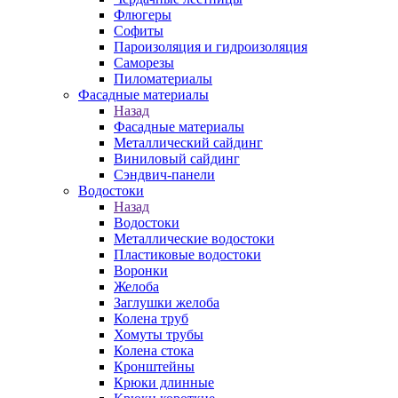
Флюгеры
Софиты
Пароизоляция и гидроизоляция
Саморезы
Пиломатериалы
Фасадные материалы
Назад
Фасадные материалы
Металлический сайдинг
Виниловый сайдинг
Сэндвич-панели
Водостоки
Назад
Водостоки
Металлические водостоки
Пластиковые водостоки
Воронки
Желоба
Заглушки желоба
Колена труб
Хомуты трубы
Колена стока
Кронштейны
Крюки длинные