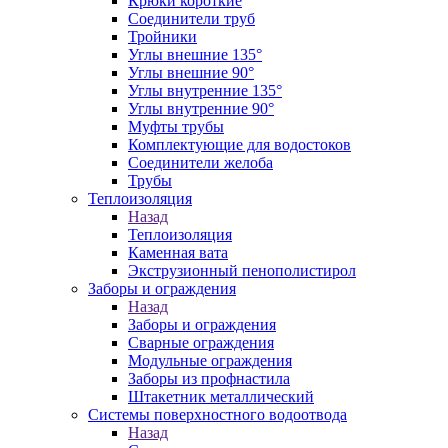
Крюки короткие
Соединители труб
Тройники
Углы внешние 135°
Углы внешние 90°
Углы внутренние 135°
Углы внутренние 90°
Муфты трубы
Комплектующие для водостоков
Соединители желоба
Трубы
Теплоизоляция
Назад
Теплоизоляция
Каменная вата
Экструзионный пенополистирол
Заборы и ограждения
Назад
Заборы и ограждения
Сварные ограждения
Модульные ограждения
Заборы из профнастила
Штакетник металлический
Системы поверхностного водоотвода
Назад