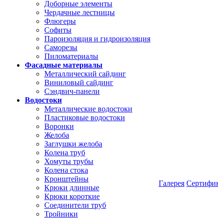
Доборные элементы
Чердачные лестницы
Флюгеры
Софиты
Пароизоляция и гидроизоляция
Саморезы
Пиломатериалы
Фасадные материалы
Металлический сайдинг
Виниловый сайдинг
Сэндвич-панели
Водостоки
Металлические водостоки
Пластиковые водостоки
Воронки
Желоба
Заглушки желоба
Колена труб
Хомуты трубы
Колена стока
Кронштейны
Галерея
Сертифи
Крюки длинные
Крюки короткие
Соединители труб
Тройники