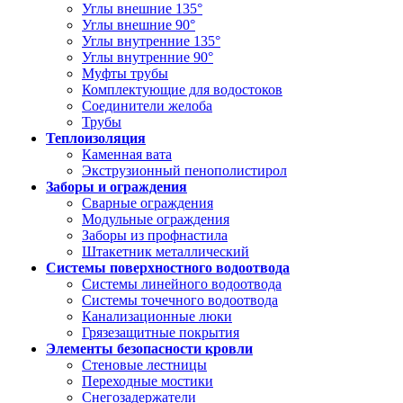
Углы внешние 135°
Углы внешние 90°
Углы внутренние 135°
Углы внутренние 90°
Муфты трубы
Комплектующие для водостоков
Соединители желоба
Трубы
Теплоизоляция
Каменная вата
Экструзионный пенополистирол
Заборы и ограждения
Сварные ограждения
Модульные ограждения
Заборы из профнастила
Штакетник металлический
Системы поверхностного водоотвода
Системы линейного водоотвода
Системы точечного водоотвода
Канализационные люки
Грязезащитные покрытия
Элементы безопасности кровли
Стеновые лестницы
Переходные мостики
Снегозадержатели