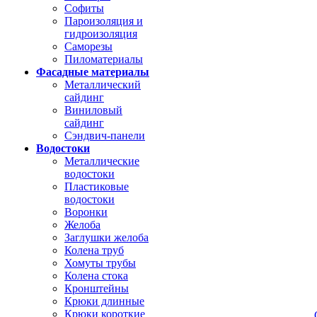
Софиты
Пароизоляция и
гидроизоляция
Саморезы
Пиломатериалы
Фасадные материалы
Металлический
сайдинг
Виниловый
сайдинг
Сэндвич-панели
Водостоки
Металлические
водостоки
Пластиковые
водостоки
Воронки
Желоба
Заглушки желоба
Колена труб
Хомуты трубы
Колена стока
Кронштейны
Крюки длинные
Крюки короткие