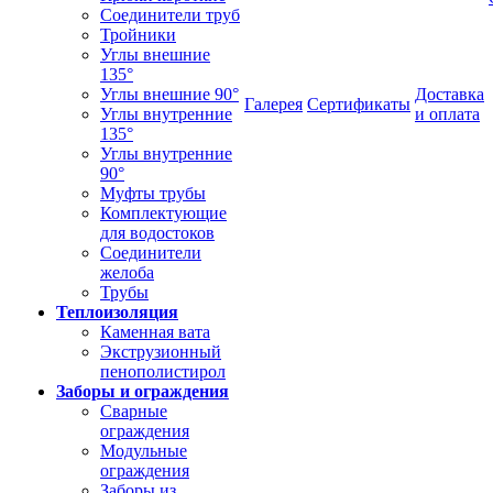
Соединители труб
Тройники
Углы внешние
135°
Углы внешние 90°
Доставка
Галерея
Сертификаты
Углы внутренние
и оплата
135°
Углы внутренние
90°
Муфты трубы
Комплектующие
для водостоков
Соединители
желоба
Трубы
Теплоизоляция
Каменная вата
Экструзионный
пенополистирол
Заборы и ограждения
Сварные
ограждения
Модульные
ограждения
Заборы из