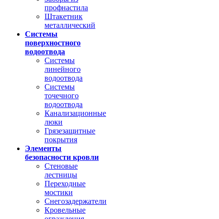
профнастила
Штакетник
металлический
Системы
поверхностного
водоотвода
Системы
линейного
водоотвода
Системы
точечного
водоотвода
Канализационные
люки
Грязезащитные
покрытия
Элементы
безопасности кровли
Стеновые
лестницы
Переходные
мостики
Снегозадержатели
Кровельные
ограждения