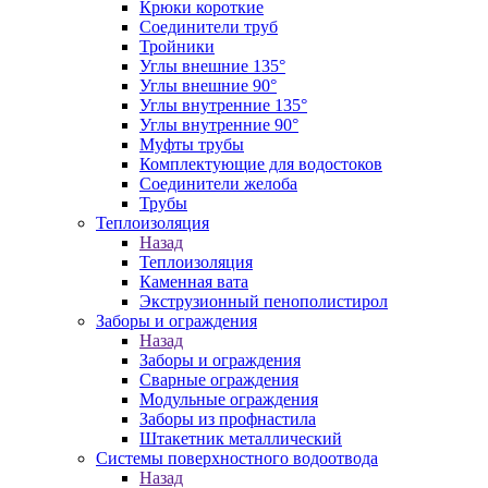
Крюки короткие
Соединители труб
Тройники
Углы внешние 135°
Углы внешние 90°
Углы внутренние 135°
Углы внутренние 90°
Муфты трубы
Комплектующие для водостоков
Соединители желоба
Трубы
Теплоизоляция
Назад
Теплоизоляция
Каменная вата
Экструзионный пенополистирол
Заборы и ограждения
Назад
Заборы и ограждения
Сварные ограждения
Модульные ограждения
Заборы из профнастила
Штакетник металлический
Системы поверхностного водоотвода
Назад