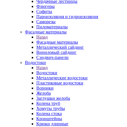
Чердачные лестницы
Флюгеры
Софиты
Пароизоляция и гидроизоляция
Саморезы
Пиломатериалы
Фасадные материалы
Назад
Фасадные материалы
Металлический сайдинг
Виниловый сайдинг
Сэндвич-панели
Водостоки
Назад
Водостоки
Металлические водостоки
Пластиковые водостоки
Воронки
Желоба
Заглушки желоба
Колена труб
Хомуты трубы
Колена стока
Кронштейны
Крюки длинные