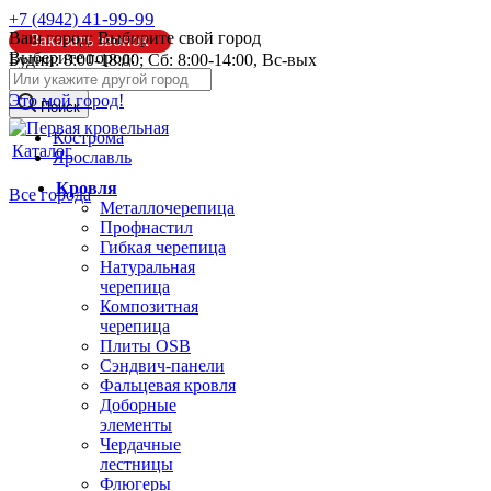
41-99-99
+7 (4942)
Ваш город:
Выбирите свой город
Заказать звонок
Выберите город:
Будни: 8:00-18:00; Сб: 8:00-14:00, Вс-вых
info@pk44.ru
Это мой город!
Поиск
Кострома
Каталог
Ярославль
Кровля
Все города
Металлочерепица
Профнастил
Гибкая черепица
Натуральная
черепица
Композитная
черепица
Плиты OSB
Сэндвич-панели
Фальцевая кровля
Доборные
элементы
Чердачные
лестницы
Флюгеры