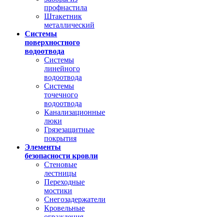
профнастила
Штакетник
металлический
Системы
поверхностного
водоотвода
Системы
линейного
водоотвода
Системы
точечного
водоотвода
Канализационные
люки
Грязезащитные
покрытия
Элементы
безопасности кровли
Стеновые
лестницы
Переходные
мостики
Снегозадержатели
Кровельные
ограждения