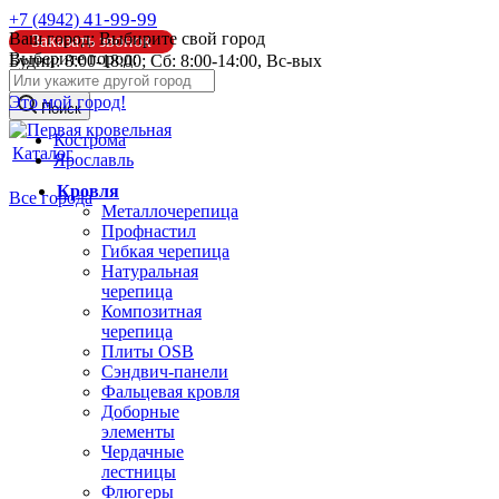
41-99-99
+7 (4942)
Ваш город:
Выбирите свой город
Заказать звонок
Выберите город:
Будни: 8:00-18:00; Сб: 8:00-14:00, Вс-вых
info@pk44.ru
Это мой город!
Поиск
Кострома
Каталог
Ярославль
Кровля
Все города
Металлочерепица
Профнастил
Гибкая черепица
Натуральная
черепица
Композитная
черепица
Плиты OSB
Сэндвич-панели
Фальцевая кровля
Доборные
элементы
Чердачные
лестницы
Флюгеры