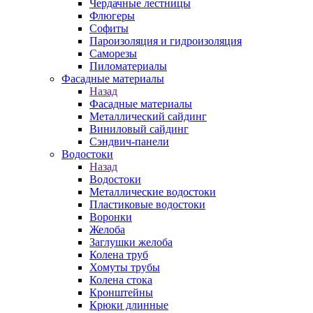
Чердачные лестницы
Флюгеры
Софиты
Пароизоляция и гидроизоляция
Саморезы
Пиломатериалы
Фасадные материалы
Назад
Фасадные материалы
Металлический сайдинг
Виниловый сайдинг
Сэндвич-панели
Водостоки
Назад
Водостоки
Металлические водостоки
Пластиковые водостоки
Воронки
Желоба
Заглушки желоба
Колена труб
Хомуты трубы
Колена стока
Кронштейны
Крюки длинные