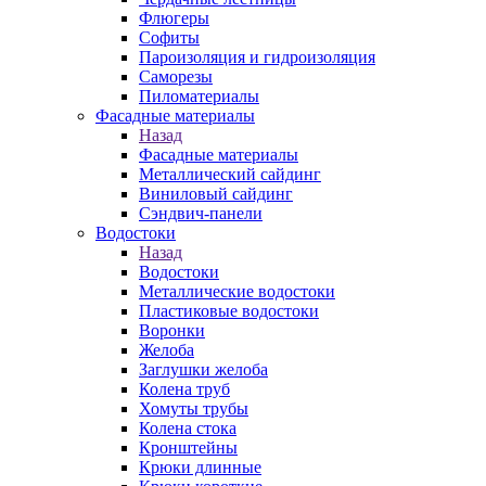
Флюгеры
Софиты
Пароизоляция и гидроизоляция
Саморезы
Пиломатериалы
Фасадные материалы
Назад
Фасадные материалы
Металлический сайдинг
Виниловый сайдинг
Сэндвич-панели
Водостоки
Назад
Водостоки
Металлические водостоки
Пластиковые водостоки
Воронки
Желоба
Заглушки желоба
Колена труб
Хомуты трубы
Колена стока
Кронштейны
Крюки длинные