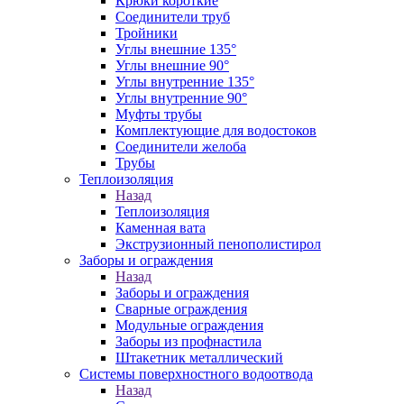
Крюки короткие
Соединители труб
Тройники
Углы внешние 135°
Углы внешние 90°
Углы внутренние 135°
Углы внутренние 90°
Муфты трубы
Комплектующие для водостоков
Соединители желоба
Трубы
Теплоизоляция
Назад
Теплоизоляция
Каменная вата
Экструзионный пенополистирол
Заборы и ограждения
Назад
Заборы и ограждения
Сварные ограждения
Модульные ограждения
Заборы из профнастила
Штакетник металлический
Системы поверхностного водоотвода
Назад