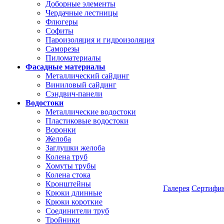
Доборные элементы
Чердачные лестницы
Флюгеры
Софиты
Пароизоляция и гидроизоляция
Саморезы
Пиломатериалы
Фасадные материалы
Металлический сайдинг
Виниловый сайдинг
Сэндвич-панели
Водостоки
Металлические водостоки
Пластиковые водостоки
Воронки
Желоба
Заглушки желоба
Колена труб
Хомуты трубы
Колена стока
Кронштейны
Галерея
Сертифи
Крюки длинные
Крюки короткие
Соединители труб
Тройники