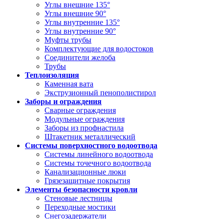
Углы внешние 135°
Углы внешние 90°
Углы внутренние 135°
Углы внутренние 90°
Муфты трубы
Комплектующие для водостоков
Соединители желоба
Трубы
Теплоизоляция
Каменная вата
Экструзионный пенополистирол
Заборы и ограждения
Сварные ограждения
Модульные ограждения
Заборы из профнастила
Штакетник металлический
Системы поверхностного водоотвода
Системы линейного водоотвода
Системы точечного водоотвода
Канализационные люки
Грязезащитные покрытия
Элементы безопасности кровли
Стеновые лестницы
Переходные мостики
Снегозадержатели