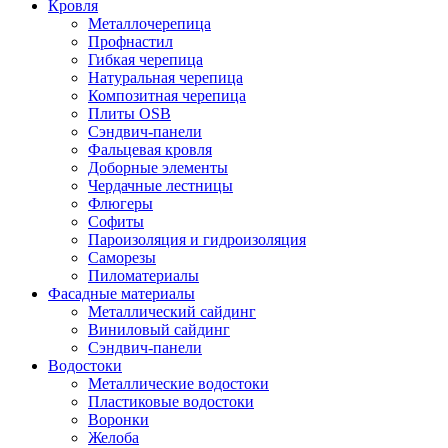
Кровля
Металлочерепица
Профнастил
Гибкая черепица
Натуральная черепица
Композитная черепица
Плиты OSB
Сэндвич-панели
Фальцевая кровля
Доборные элементы
Чердачные лестницы
Флюгеры
Софиты
Пароизоляция и гидроизоляция
Саморезы
Пиломатериалы
Фасадные материалы
Металлический сайдинг
Виниловый сайдинг
Сэндвич-панели
Водостоки
Металлические водостоки
Пластиковые водостоки
Воронки
Желоба