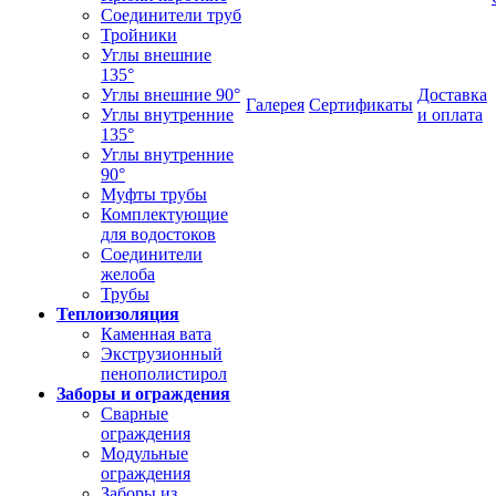
Соединители труб
Тройники
Углы внешние
135°
Углы внешние 90°
Доставка
Галерея
Сертификаты
Углы внутренние
и оплата
135°
Углы внутренние
90°
Муфты трубы
Комплектующие
для водостоков
Соединители
желоба
Трубы
Теплоизоляция
Каменная вата
Экструзионный
пенополистирол
Заборы и ограждения
Сварные
ограждения
Модульные
ограждения
Заборы из