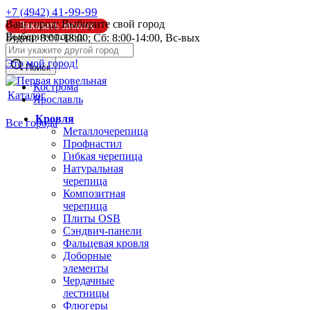
41-99-99
+7 (4942)
Ваш город:
Выбирите свой город
Заказать звонок
Выберите город:
Будни: 8:00-18:00; Сб: 8:00-14:00, Вс-вых
info@pk44.ru
Это мой город!
Поиск
Кострома
Каталог
Ярославль
Кровля
Все города
Металлочерепица
Профнастил
Гибкая черепица
Натуральная
черепица
Композитная
черепица
Плиты OSB
Сэндвич-панели
Фальцевая кровля
Доборные
элементы
Чердачные
лестницы
Флюгеры