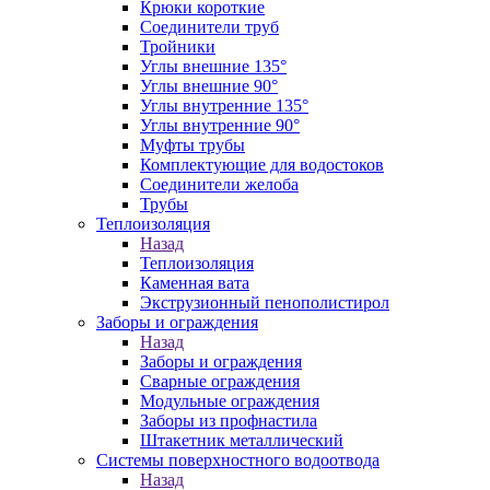
Крюки короткие
Соединители труб
Тройники
Углы внешние 135°
Углы внешние 90°
Углы внутренние 135°
Углы внутренние 90°
Муфты трубы
Комплектующие для водостоков
Соединители желоба
Трубы
Теплоизоляция
Назад
Теплоизоляция
Каменная вата
Экструзионный пенополистирол
Заборы и ограждения
Назад
Заборы и ограждения
Сварные ограждения
Модульные ограждения
Заборы из профнастила
Штакетник металлический
Системы поверхностного водоотвода
Назад