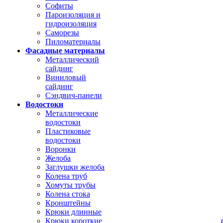
Софиты
Пароизоляция и
гидроизоляция
Саморезы
Пиломатериалы
Фасадные материалы
Металлический
сайдинг
Виниловый
сайдинг
Сэндвич-панели
Водостоки
Металлические
водостоки
Пластиковые
водостоки
Воронки
Желоба
Заглушки желоба
Колена труб
Хомуты трубы
Колена стока
Кронштейны
Крюки длинные
Крюки короткие