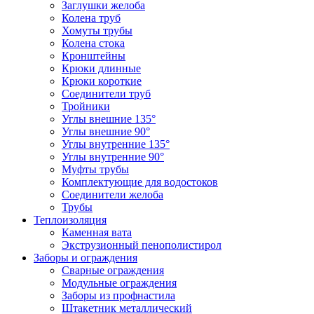
Заглушки желоба
Колена труб
Хомуты трубы
Колена стока
Кронштейны
Крюки длинные
Крюки короткие
Соединители труб
Тройники
Углы внешние 135°
Углы внешние 90°
Углы внутренние 135°
Углы внутренние 90°
Муфты трубы
Комплектующие для водостоков
Соединители желоба
Трубы
Теплоизоляция
Каменная вата
Экструзионный пенополистирол
Заборы и ограждения
Сварные ограждения
Модульные ограждения
Заборы из профнастила
Штакетник металлический