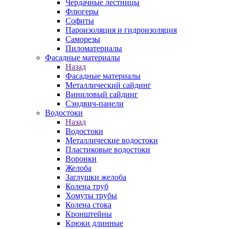
Чердачные лестницы
Флюгеры
Софиты
Пароизоляция и гидроизоляция
Саморезы
Пиломатериалы
Фасадные материалы
Назад
Фасадные материалы
Металлический сайдинг
Виниловый сайдинг
Сэндвич-панели
Водостоки
Назад
Водостоки
Металлические водостоки
Пластиковые водостоки
Воронки
Желоба
Заглушки желоба
Колена труб
Хомуты трубы
Колена стока
Кронштейны
Крюки длинные