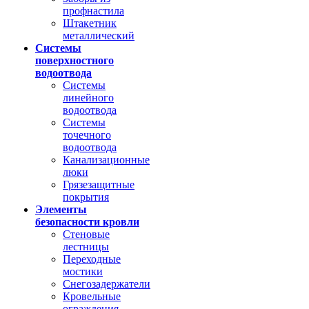
профнастила
Штакетник
металлический
Системы
поверхностного
водоотвода
Системы
линейного
водоотвода
Системы
точечного
водоотвода
Канализационные
люки
Грязезащитные
покрытия
Элементы
безопасности кровли
Стеновые
лестницы
Переходные
мостики
Снегозадержатели
Кровельные
ограждения