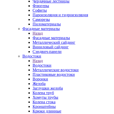
Чердачные лестницы
Флюгеры
Софиты
Пароизоляция и гидроизоляция
Саморезы
Пиломатериалы
Фасадные материалы
Назад
Фасадные материалы
Металлический сайдинг
Виниловый сайдинг
Сэндвич-панели
Водостоки
Назад
Водостоки
Металлические водостоки
Пластиковые водостоки
Воронки
Желоба
Заглушки желоба
Колена труб
Хомуты трубы
Колена стока
Кронштейны
Крюки длинные