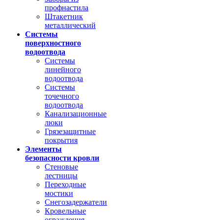
профнастила
Штакетник
металлический
Системы
поверхностного
водоотвода
Системы
линейного
водоотвода
Системы
точечного
водоотвода
Канализационные
люки
Грязезащитные
покрытия
Элементы
безопасности кровли
Стеновые
лестницы
Переходные
мостики
Снегозадержатели
Кровельные
ограждения