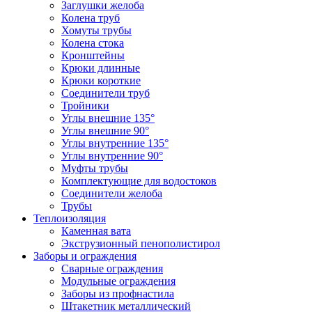
Заглушки желоба
Колена труб
Хомуты трубы
Колена стока
Кронштейны
Крюки длинные
Крюки короткие
Соединители труб
Тройники
Углы внешние 135°
Углы внешние 90°
Углы внутренние 135°
Углы внутренние 90°
Муфты трубы
Комплектующие для водостоков
Соединители желоба
Трубы
Теплоизоляция
Каменная вата
Экструзионный пенополистирол
Заборы и ограждения
Сварные ограждения
Модульные ограждения
Заборы из профнастила
Штакетник металлический