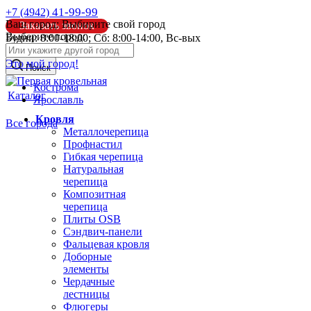
41-99-99
+7 (4942)
Ваш город:
Выбирите свой город
Заказать звонок
Выберите город:
Будни: 8:00-18:00; Сб: 8:00-14:00, Вс-вых
info@pk44.ru
Это мой город!
Поиск
Кострома
Каталог
Ярославль
Кровля
Все города
Металлочерепица
Профнастил
Гибкая черепица
Натуральная
черепица
Композитная
черепица
Плиты OSB
Сэндвич-панели
Фальцевая кровля
Доборные
элементы
Чердачные
лестницы
Флюгеры