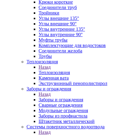
Крюки короткие
Соединители труб
Тройники
Углы внешние 135°
Углы внешние 90°
Углы внутренние 135°
Углы внутренние 90°
Муфты трубы
Комплектующие для водостоков
Соединители желоба
Трубы
Теплоизоляция
Назад
Теплоизоляция
Каменная вата
Экструзионный пенополистирол
Заборы и ограждения
Назад
Заборы и ограждения
Сварные ограждения
Модульные ограждения
Заборы из профнастила
Штакетник металлический
Системы поверхностного водоотвода
Назад