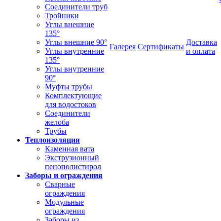
Соединители труб
Тройники
Углы внешние
135°
Углы внешние 90°
Доставка
Галерея
Сертификаты
Углы внутренние
и оплата
135°
Углы внутренние
90°
Муфты трубы
Комплектующие
для водостоков
Соединители
желоба
Трубы
Теплоизоляция
Каменная вата
Экструзионный
пенополистирол
Заборы и ограждения
Сварные
ограждения
Модульные
ограждения
Заборы из