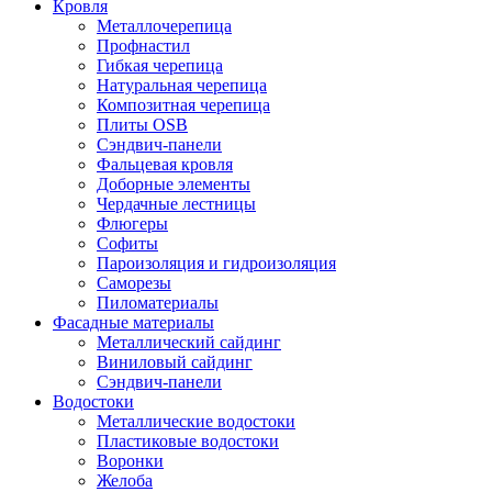
Кровля
Металлочерепица
Профнастил
Гибкая черепица
Натуральная черепица
Композитная черепица
Плиты OSB
Сэндвич-панели
Фальцевая кровля
Доборные элементы
Чердачные лестницы
Флюгеры
Софиты
Пароизоляция и гидроизоляция
Саморезы
Пиломатериалы
Фасадные материалы
Металлический сайдинг
Виниловый сайдинг
Сэндвич-панели
Водостоки
Металлические водостоки
Пластиковые водостоки
Воронки
Желоба