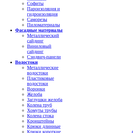
Софиты
Пароизоляция и
гидроизоляция
Саморезы
Пиломатериалы
Фасадные материалы
Металлический
сайдинг
Виниловый
сайдинг
Сэндвич-панели
Водостоки
Металлические
водостоки
Пластиковые
водостоки
Воронки
Желоба
Заглушки желоба
Колена труб
Хомуты трубы
Колена стока
Кронштейны
Крюки длинные
Крюки короткие