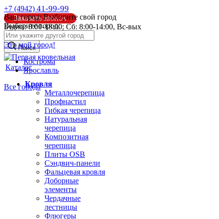
41-99-99
+7 (4942)
Ваш город:
Выбирите свой город
Заказать звонок
Выберите город:
Будни: 8:00-18:00; Сб: 8:00-14:00, Вс-вых
info@pk44.ru
Это мой город!
Поиск
Кострома
Каталог
Ярославль
Кровля
Все города
Металлочерепица
Профнастил
Гибкая черепица
Натуральная
черепица
Композитная
черепица
Плиты OSB
Сэндвич-панели
Фальцевая кровля
Доборные
элементы
Чердачные
лестницы
Флюгеры