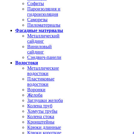
Софиты
Пароизоляция и
гидроизоляция
Саморезы
Пиломатериалы
Фасадные материалы
Металлический
сайдинг
Виниловый
сайдинг
Сэндвич-панели
Водостоки
Металлические
водостоки
Пластиковые
водостоки
Воронки
Желоба
Заглушки желоба
Колена труб
Хомуты трубы
Колена стока
Кронштейны
Крюки длинные
Крюки короткие