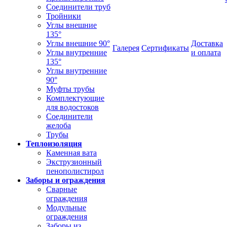
Соединители труб
Тройники
Углы внешние
135°
Углы внешние 90°
Доставка
Галерея
Сертификаты
Углы внутренние
и оплата
135°
Углы внутренние
90°
Муфты трубы
Комплектующие
для водостоков
Соединители
желоба
Трубы
Теплоизоляция
Каменная вата
Экструзионный
пенополистирол
Заборы и ограждения
Сварные
ограждения
Модульные
ограждения
Заборы из