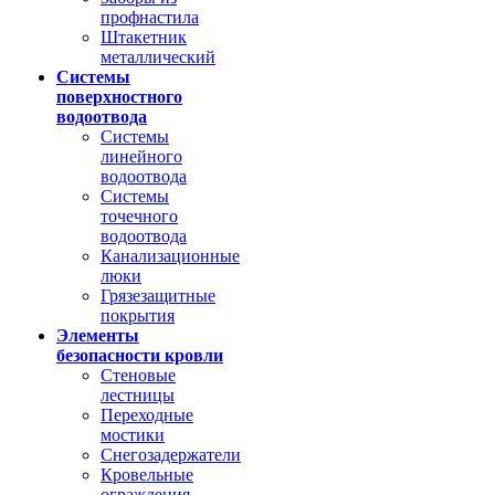
профнастила
Штакетник
металлический
Системы
поверхностного
водоотвода
Системы
линейного
водоотвода
Системы
точечного
водоотвода
Канализационные
люки
Грязезащитные
покрытия
Элементы
безопасности кровли
Стеновые
лестницы
Переходные
мостики
Снегозадержатели
Кровельные
ограждения