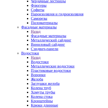
Чердачные лестницы
Флюгеры
Софиты
Пароизоляция и гидроизоляция
Саморезы
Пиломатериалы
Фасадные материалы
Назад
Фасадные материалы
Металлический сайдинг
Виниловый сайдинг
Сэндвич-панели
Водостоки
Назад
Водостоки
Металлические водостоки
Пластиковые водостоки
Воронки
Желоба
Заглушки желоба
Колена труб
Хомуты трубы
Колена стока
Кронштейны
Крюки длинные