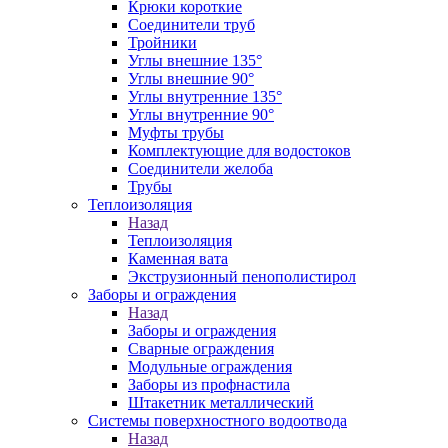
Крюки короткие
Соединители труб
Тройники
Углы внешние 135°
Углы внешние 90°
Углы внутренние 135°
Углы внутренние 90°
Муфты трубы
Комплектующие для водостоков
Соединители желоба
Трубы
Теплоизоляция
Назад
Теплоизоляция
Каменная вата
Экструзионный пенополистирол
Заборы и ограждения
Назад
Заборы и ограждения
Сварные ограждения
Модульные ограждения
Заборы из профнастила
Штакетник металлический
Системы поверхностного водоотвода
Назад