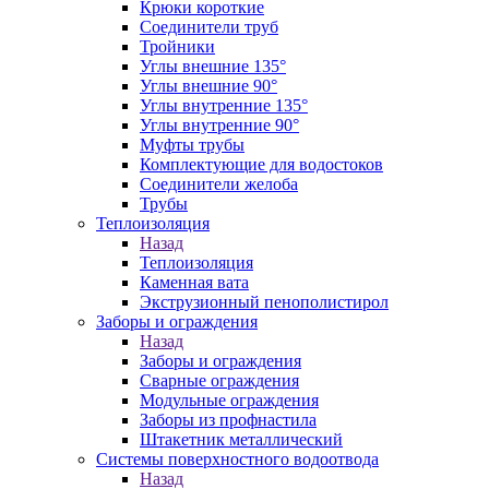
Крюки короткие
Соединители труб
Тройники
Углы внешние 135°
Углы внешние 90°
Углы внутренние 135°
Углы внутренние 90°
Муфты трубы
Комплектующие для водостоков
Соединители желоба
Трубы
Теплоизоляция
Назад
Теплоизоляция
Каменная вата
Экструзионный пенополистирол
Заборы и ограждения
Назад
Заборы и ограждения
Сварные ограждения
Модульные ограждения
Заборы из профнастила
Штакетник металлический
Системы поверхностного водоотвода
Назад