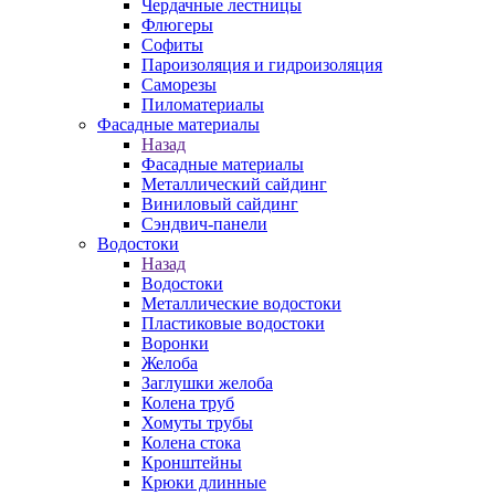
Чердачные лестницы
Флюгеры
Софиты
Пароизоляция и гидроизоляция
Саморезы
Пиломатериалы
Фасадные материалы
Назад
Фасадные материалы
Металлический сайдинг
Виниловый сайдинг
Сэндвич-панели
Водостоки
Назад
Водостоки
Металлические водостоки
Пластиковые водостоки
Воронки
Желоба
Заглушки желоба
Колена труб
Хомуты трубы
Колена стока
Кронштейны
Крюки длинные