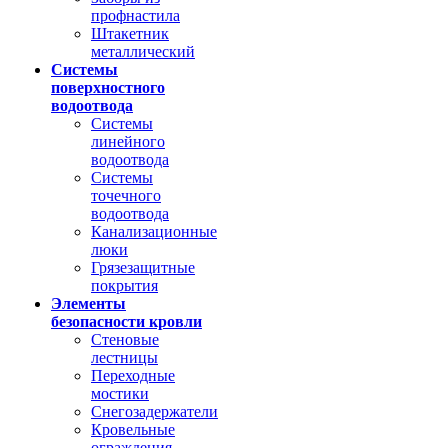
профнастила
Штакетник
металлический
Системы
поверхностного
водоотвода
Системы
линейного
водоотвода
Системы
точечного
водоотвода
Канализационные
люки
Грязезащитные
покрытия
Элементы
безопасности кровли
Стеновые
лестницы
Переходные
мостики
Снегозадержатели
Кровельные
ограждения