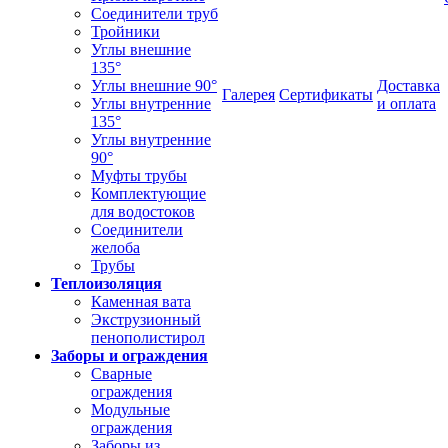
Соединители труб
Тройники
Углы внешние
135°
Углы внешние 90°
Доставка
Галерея
Сертификаты
Углы внутренние
и оплата
135°
Углы внутренние
90°
Муфты трубы
Комплектующие
для водостоков
Соединители
желоба
Трубы
Теплоизоляция
Каменная вата
Экструзионный
пенополистирол
Заборы и ограждения
Сварные
ограждения
Модульные
ограждения
Заборы из