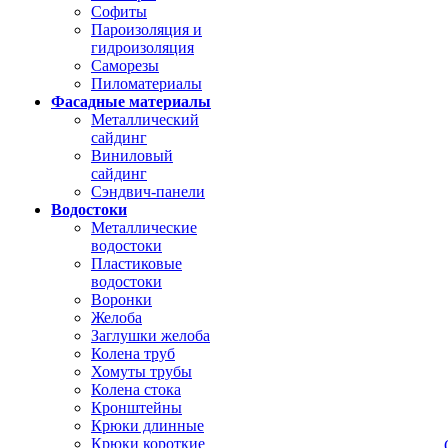
Софиты
Пароизоляция и
гидроизоляция
Саморезы
Пиломатериалы
Фасадные материалы
Металлический
сайдинг
Виниловый
сайдинг
Сэндвич-панели
Водостоки
Металлические
водостоки
Пластиковые
водостоки
Воронки
Желоба
Заглушки желоба
Колена труб
Хомуты трубы
Колена стока
Кронштейны
Крюки длинные
Крюки короткие