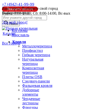
41-99-99
+7 (4942)
Ваш город:
Выбирите свой город
Заказать звонок
Выберите город:
Будни: 8:00-18:00; Сб: 8:00-14:00, Вс-вых
info@pk44.ru
Это мой город!
Поиск
Кострома
Каталог
Ярославль
Кровля
Все города
Металлочерепица
Профнастил
Гибкая черепица
Натуральная
черепица
Композитная
черепица
Плиты OSB
Сэндвич-панели
Фальцевая кровля
Доборные
элементы
Чердачные
лестницы
Флюгеры