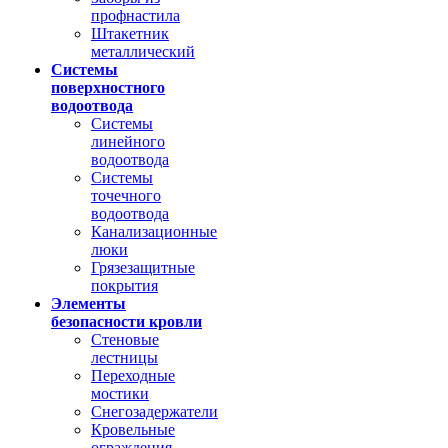
профнастила
Штакетник
металлический
Системы
поверхностного
водоотвода
Системы
линейного
водоотвода
Системы
точечного
водоотвода
Канализационные
люки
Грязезащитные
покрытия
Элементы
безопасности кровли
Стеновые
лестницы
Переходные
мостики
Снегозадержатели
Кровельные
ограждения