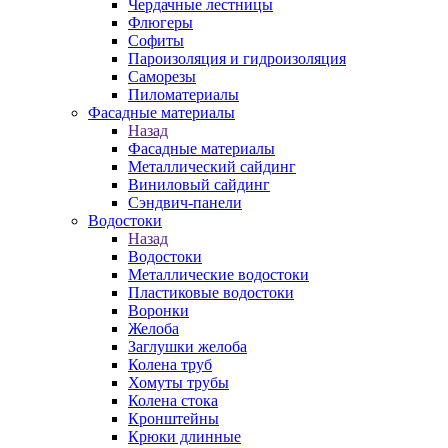
Чердачные лестницы
Флюгеры
Софиты
Пароизоляция и гидроизоляция
Саморезы
Пиломатериалы
Фасадные материалы
Назад
Фасадные материалы
Металлический сайдинг
Виниловый сайдинг
Сэндвич-панели
Водостоки
Назад
Водостоки
Металлические водостоки
Пластиковые водостоки
Воронки
Желоба
Заглушки желоба
Колена труб
Хомуты трубы
Колена стока
Кронштейны
Крюки длинные