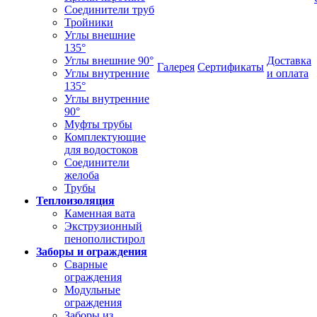
Соединители труб
Тройники
Углы внешние
135°
Углы внешние 90°
Доставка
Галерея
Сертификаты
Углы внутренние
и оплата
135°
Углы внутренние
90°
Муфты трубы
Комплектующие
для водостоков
Соединители
желоба
Трубы
Теплоизоляция
Каменная вата
Экструзионный
пенополистирол
Заборы и ограждения
Сварные
ограждения
Модульные
ограждения
Заборы из