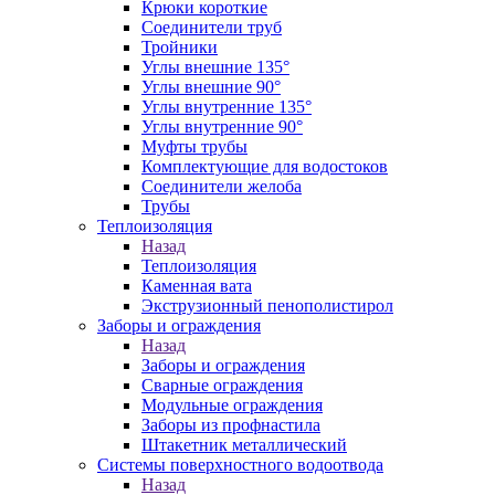
Крюки короткие
Соединители труб
Тройники
Углы внешние 135°
Углы внешние 90°
Углы внутренние 135°
Углы внутренние 90°
Муфты трубы
Комплектующие для водостоков
Соединители желоба
Трубы
Теплоизоляция
Назад
Теплоизоляция
Каменная вата
Экструзионный пенополистирол
Заборы и ограждения
Назад
Заборы и ограждения
Сварные ограждения
Модульные ограждения
Заборы из профнастила
Штакетник металлический
Системы поверхностного водоотвода
Назад