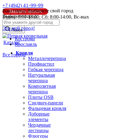
41-99-99
+7 (4942)
Ваш город:
Выбирите свой город
Заказать звонок
Выберите город:
Будни: 8:00-18:00; Сб: 8:00-14:00, Вс-вых
info@pk44.ru
Это мой город!
Поиск
Кострома
Каталог
Ярославль
Кровля
Все города
Металлочерепица
Профнастил
Гибкая черепица
Натуральная
черепица
Композитная
черепица
Плиты OSB
Сэндвич-панели
Фальцевая кровля
Доборные
элементы
Чердачные
лестницы
Флюгеры