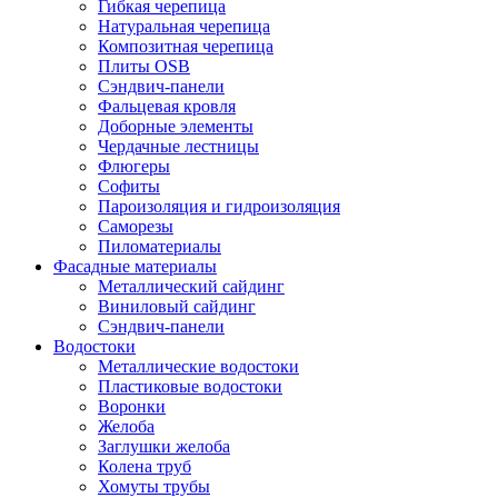
Гибкая черепица
Натуральная черепица
Композитная черепица
Плиты OSB
Сэндвич-панели
Фальцевая кровля
Доборные элементы
Чердачные лестницы
Флюгеры
Софиты
Пароизоляция и гидроизоляция
Саморезы
Пиломатериалы
Фасадные материалы
Металлический сайдинг
Виниловый сайдинг
Сэндвич-панели
Водостоки
Металлические водостоки
Пластиковые водостоки
Воронки
Желоба
Заглушки желоба
Колена труб
Хомуты трубы