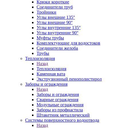
Крюки короткие
Соединители труб
Тройники
Углы внешние 135°
Углы внешние 90°
Углы внутренние 135°
Углы внутренние 90°
Муфты трубы
Комплектующие для водостоков
Соединители желоба
Трубы
Теплоизоляция
Назад
Теплоизоляция
Каменная вата
Экструзионный пенополистирол
Заборы и ограждения
Назад
Заборы и ограждения
Сварные ограждения
Модульные ограждения
Заборы из профнастила
Штакетник металлический
Системы поверхностного водоотвода
Назад