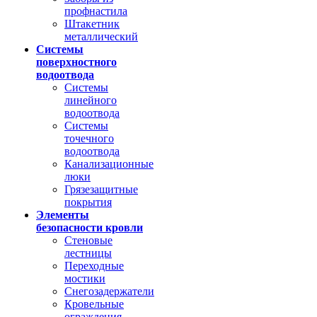
профнастила
Штакетник
металлический
Системы
поверхностного
водоотвода
Системы
линейного
водоотвода
Системы
точечного
водоотвода
Канализационные
люки
Грязезащитные
покрытия
Элементы
безопасности кровли
Стеновые
лестницы
Переходные
мостики
Снегозадержатели
Кровельные
ограждения