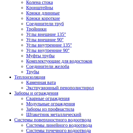
Колена стока
Кронштейны
Крюки длинные
Крюки короткие
Соединители труб
Тройники
Углы внешние 135°
Углы внешние 90°
Углы внутренние 135°
Углы внутренние 90°
Муфты трубы
Комплектующие для водостоков
Соединители желоба
Трубы
Теплоизоляция
Каменная вата
Экструзионный пенополистирол
Заборы и ограждения
Сварные ограждения
Модульные ограждения
Заборы из профнастила
Штакетник металлический
Системы поверхностного водоотвода
Системы линейного водоотвода
Системы точечного водоотвода