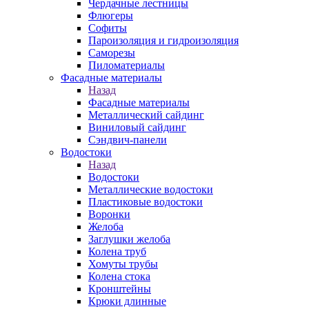
Чердачные лестницы
Флюгеры
Софиты
Пароизоляция и гидроизоляция
Саморезы
Пиломатериалы
Фасадные материалы
Назад
Фасадные материалы
Металлический сайдинг
Виниловый сайдинг
Сэндвич-панели
Водостоки
Назад
Водостоки
Металлические водостоки
Пластиковые водостоки
Воронки
Желоба
Заглушки желоба
Колена труб
Хомуты трубы
Колена стока
Кронштейны
Крюки длинные