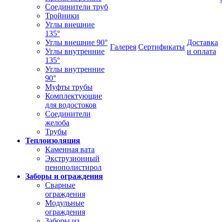
Соединители труб
Тройники
Углы внешние
135°
Углы внешние 90°
Доставка
Галерея
Сертификаты
Углы внутренние
и оплата
135°
Углы внутренние
90°
Муфты трубы
Комплектующие
для водостоков
Соединители
желоба
Трубы
Теплоизоляция
Каменная вата
Экструзионный
пенополистирол
Заборы и ограждения
Сварные
ограждения
Модульные
ограждения
Заборы из