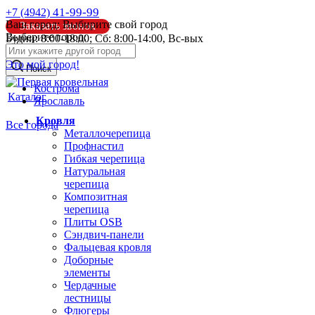
41-99-99
+7 (4942)
Ваш город:
Выбирите свой город
Заказать звонок
Выберите город:
Будни: 8:00-18:00; Сб: 8:00-14:00, Вс-вых
info@pk44.ru
Это мой город!
Поиск
Кострома
Каталог
Ярославль
Кровля
Все города
Металлочерепица
Профнастил
Гибкая черепица
Натуральная
черепица
Композитная
черепица
Плиты OSB
Сэндвич-панели
Фальцевая кровля
Доборные
элементы
Чердачные
лестницы
Флюгеры