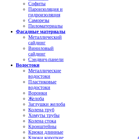
Софиты
Пароизоляция и
гидроизоляция
Саморезы
Пиломатериалы
Фасадные материалы
Металлический
сайдинг
Виниловый
сайдинг
Сэндвич-панели
Водостоки
Металлические
водостоки
Пластиковые
водостоки
Воронки
Желоба
Заглушки желоба
Колена труб
Хомуты трубы
Колена стока
Кронштейны
Крюки длинные
Крюки короткие