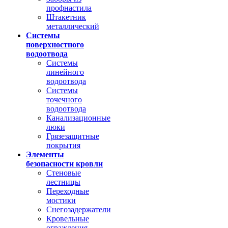
профнастила
Штакетник
металлический
Системы
поверхностного
водоотвода
Системы
линейного
водоотвода
Системы
точечного
водоотвода
Канализационные
люки
Грязезащитные
покрытия
Элементы
безопасности кровли
Стеновые
лестницы
Переходные
мостики
Снегозадержатели
Кровельные
ограждения