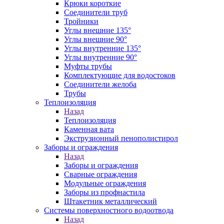
Крюки короткие
Соединители труб
Тройники
Углы внешние 135°
Углы внешние 90°
Углы внутренние 135°
Углы внутренние 90°
Муфты трубы
Комплектующие для водостоков
Соединители желоба
Трубы
Теплоизоляция
Назад
Теплоизоляция
Каменная вата
Экструзионный пенополистирол
Заборы и ограждения
Назад
Заборы и ограждения
Сварные ограждения
Модульные ограждения
Заборы из профнастила
Штакетник металлический
Системы поверхностного водоотвода
Назад