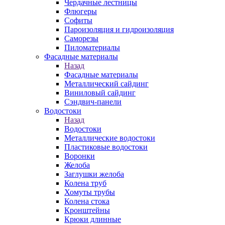
Чердачные лестницы
Флюгеры
Софиты
Пароизоляция и гидроизоляция
Саморезы
Пиломатериалы
Фасадные материалы
Назад
Фасадные материалы
Металлический сайдинг
Виниловый сайдинг
Сэндвич-панели
Водостоки
Назад
Водостоки
Металлические водостоки
Пластиковые водостоки
Воронки
Желоба
Заглушки желоба
Колена труб
Хомуты трубы
Колена стока
Кронштейны
Крюки длинные