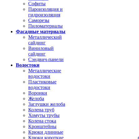
Софиты
Пароизоляция и
гидроизоляция
Саморезы
Пиломатериалы
Фасадные материалы
Металлический
сайдинг
Виниловый
сайдинг
Сэндвич-панели
Водостоки
Металлические
водостоки
Пластиковые
водостоки
Воронки
Желоба
Заглушки желоба
Колена труб
Хомуты трубы
Колена стока
Кронштейны
Крюки длинные
Крюки короткие