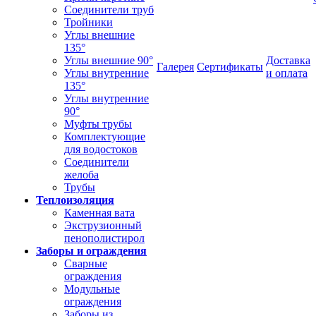
Соединители труб
Тройники
Углы внешние
135°
Углы внешние 90°
Доставка
Галерея
Сертификаты
Углы внутренние
и оплата
135°
Углы внутренние
90°
Муфты трубы
Комплектующие
для водостоков
Соединители
желоба
Трубы
Теплоизоляция
Каменная вата
Экструзионный
пенополистирол
Заборы и ограждения
Сварные
ограждения
Модульные
ограждения
Заборы из