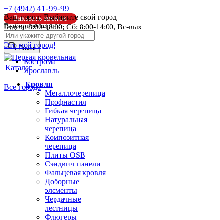
41-99-99
+7 (4942)
Ваш город:
Выбирите свой город
Заказать звонок
Выберите город:
Будни: 8:00-18:00; Сб: 8:00-14:00, Вс-вых
info@pk44.ru
Это мой город!
Поиск
Кострома
Каталог
Ярославль
Кровля
Все города
Металлочерепица
Профнастил
Гибкая черепица
Натуральная
черепица
Композитная
черепица
Плиты OSB
Сэндвич-панели
Фальцевая кровля
Доборные
элементы
Чердачные
лестницы
Флюгеры