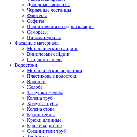
Доборные элементы
Чердачные лестницы
Флюгеры
Софиты
Пароизоляция и гидроизоляция
Саморезы
Пиломатериалы
Фасадные материалы
Металлический сайдинг
Виниловый сайдинг
Сэндвич-панели
Водостоки
Металлические водостоки
Пластиковые водостоки
Воронки
Желоба
Заглушки желоба
Колена труб
Хомуты трубы
Колена стока
Кронштейны
Крюки длинные
Крюки короткие
Соединители труб
Тройники