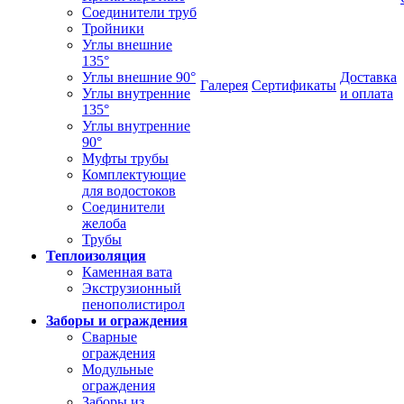
Соединители труб
Тройники
Углы внешние
135°
Углы внешние 90°
Доставка
Галерея
Сертификаты
Углы внутренние
и оплата
135°
Углы внутренние
90°
Муфты трубы
Комплектующие
для водостоков
Соединители
желоба
Трубы
Теплоизоляция
Каменная вата
Экструзионный
пенополистирол
Заборы и ограждения
Сварные
ограждения
Модульные
ограждения
Заборы из