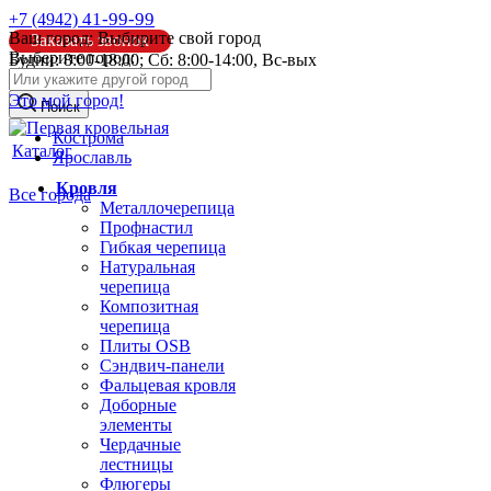
41-99-99
+7 (4942)
Ваш город:
Выбирите свой город
Заказать звонок
Выберите город:
Будни: 8:00-18:00; Сб: 8:00-14:00, Вс-вых
info@pk44.ru
Это мой город!
Поиск
Кострома
Каталог
Ярославль
Кровля
Все города
Металлочерепица
Профнастил
Гибкая черепица
Натуральная
черепица
Композитная
черепица
Плиты OSB
Сэндвич-панели
Фальцевая кровля
Доборные
элементы
Чердачные
лестницы
Флюгеры