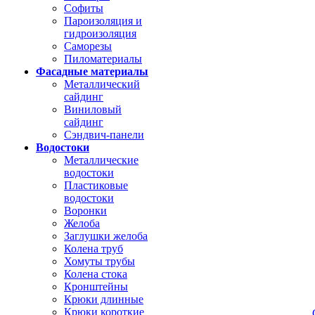
Софиты
Пароизоляция и
гидроизоляция
Саморезы
Пиломатериалы
Фасадные материалы
Металлический
сайдинг
Виниловый
сайдинг
Сэндвич-панели
Водостоки
Металлические
водостоки
Пластиковые
водостоки
Воронки
Желоба
Заглушки желоба
Колена труб
Хомуты трубы
Колена стока
Кронштейны
Крюки длинные
Крюки короткие