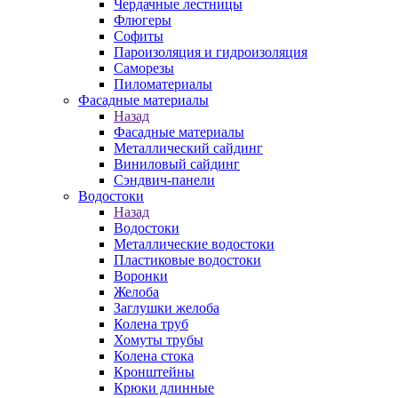
Чердачные лестницы
Флюгеры
Софиты
Пароизоляция и гидроизоляция
Саморезы
Пиломатериалы
Фасадные материалы
Назад
Фасадные материалы
Металлический сайдинг
Виниловый сайдинг
Сэндвич-панели
Водостоки
Назад
Водостоки
Металлические водостоки
Пластиковые водостоки
Воронки
Желоба
Заглушки желоба
Колена труб
Хомуты трубы
Колена стока
Кронштейны
Крюки длинные