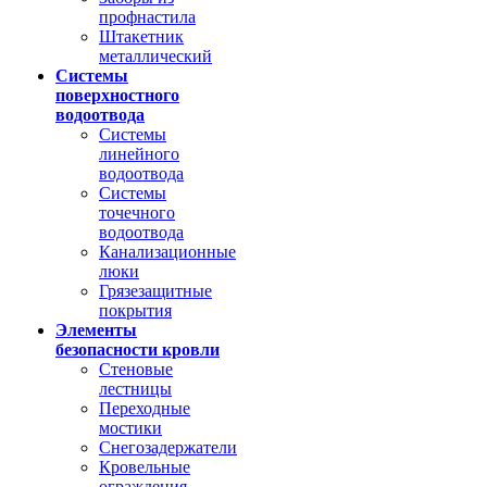
профнастила
Штакетник
металлический
Системы
поверхностного
водоотвода
Системы
линейного
водоотвода
Системы
точечного
водоотвода
Канализационные
люки
Грязезащитные
покрытия
Элементы
безопасности кровли
Стеновые
лестницы
Переходные
мостики
Снегозадержатели
Кровельные
ограждения