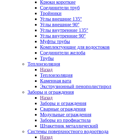
Крюки короткие
Соединители труб
Тройники
Углы внешние 135°
Углы внешние 90°
Углы внутренние 135°
Углы внутренние 90°
Муфты трубы
Комплектующие для водостоков
Соединители желоба
Трубы
Теплоизоляция
Назад
Теплоизоляция
Каменная вата
Экструзионный пенополистирол
Заборы и ограждения
Назад
Заборы и ограждения
Сварные ограждения
Модульные ограждения
Заборы из профнастила
Штакетник металлический
Системы поверхностного водоотвода
Назад