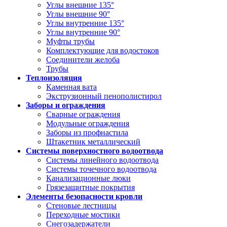
Углы внешние 135°
Углы внешние 90°
Углы внутренние 135°
Углы внутренние 90°
Муфты трубы
Комплектующие для водостоков
Соединители желоба
Трубы
Теплоизоляция
Каменная вата
Экструзионный пенополистирол
Заборы и ограждения
Сварные ограждения
Модульные ограждения
Заборы из профнастила
Штакетник металлический
Системы поверхностного водоотвода
Системы линейного водоотвода
Системы точечного водоотвода
Канализационные люки
Грязезащитные покрытия
Элементы безопасности кровли
Стеновые лестницы
Переходные мостики
Снегозадержатели