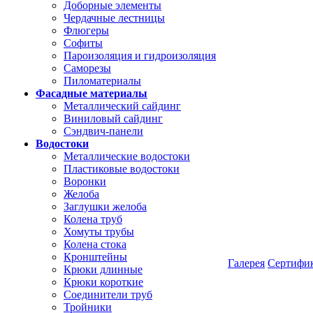
Доборные элементы
Чердачные лестницы
Флюгеры
Софиты
Пароизоляция и гидроизоляция
Саморезы
Пиломатериалы
Фасадные материалы
Металлический сайдинг
Виниловый сайдинг
Сэндвич-панели
Водостоки
Металлические водостоки
Пластиковые водостоки
Воронки
Желоба
Заглушки желоба
Колена труб
Хомуты трубы
Колена стока
Кронштейны
Галерея
Сертифи
Крюки длинные
Крюки короткие
Соединители труб
Тройники