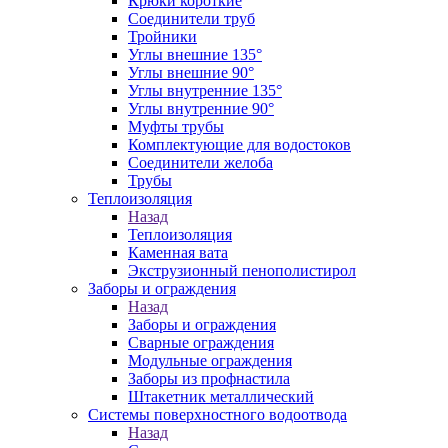
Крюки короткие
Соединители труб
Тройники
Углы внешние 135°
Углы внешние 90°
Углы внутренние 135°
Углы внутренние 90°
Муфты трубы
Комплектующие для водостоков
Соединители желоба
Трубы
Теплоизоляция
Назад
Теплоизоляция
Каменная вата
Экструзионный пенополистирол
Заборы и ограждения
Назад
Заборы и ограждения
Сварные ограждения
Модульные ограждения
Заборы из профнастила
Штакетник металлический
Системы поверхностного водоотвода
Назад