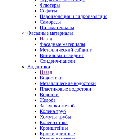
Флюгеры
Софиты
Пароизоляция и гидроизоляция
Саморезы
Пиломатериалы
Фасадные материалы
Назад
Фасадные материалы
Металлический сайдинг
Виниловый сайдинг
Сэндвич-панели
Водостоки
Назад
Водостоки
Металлические водостоки
Пластиковые водостоки
Воронки
Желоба
Заглушки желоба
Колена труб
Хомуты трубы
Колена стока
Кронштейны
Крюки длинные