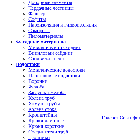
Доборные элементы
Чердачные лестницы
Флюгеры
Софиты
Пароизоляция и гидроизоляция
Саморезы
Пиломатериалы
Фасадные материалы
Металлический сайдинг
Виниловый сайдинг
Сэндвич-панели
Водостоки
Металлические водостоки
Пластиковые водостоки
Воронки
Желоба
Заглушки желоба
Колена труб
Хомуты трубы
Колена стока
Кронштейны
Галерея
Сертифи
Крюки длинные
Крюки короткие
Соединители труб
Тройники