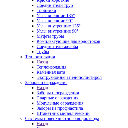
Крюки короткие
Соединители труб
Тройники
Углы внешние 135°
Углы внешние 90°
Углы внутренние 135°
Углы внутренние 90°
Муфты трубы
Комплектующие для водостоков
Соединители желоба
Трубы
Теплоизоляция
Назад
Теплоизоляция
Каменная вата
Экструзионный пенополистирол
Заборы и ограждения
Назад
Заборы и ограждения
Сварные ограждения
Модульные ограждения
Заборы из профнастила
Штакетник металлический
Системы поверхностного водоотвода
Назад