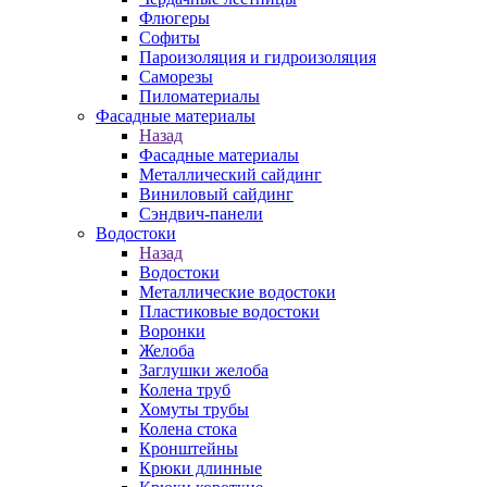
Флюгеры
Софиты
Пароизоляция и гидроизоляция
Саморезы
Пиломатериалы
Фасадные материалы
Назад
Фасадные материалы
Металлический сайдинг
Виниловый сайдинг
Сэндвич-панели
Водостоки
Назад
Водостоки
Металлические водостоки
Пластиковые водостоки
Воронки
Желоба
Заглушки желоба
Колена труб
Хомуты трубы
Колена стока
Кронштейны
Крюки длинные