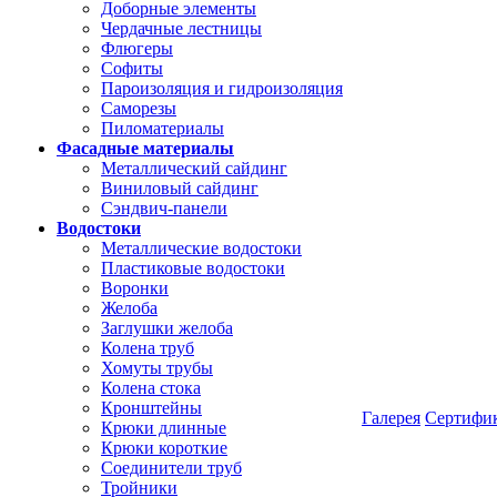
Доборные элементы
Чердачные лестницы
Флюгеры
Софиты
Пароизоляция и гидроизоляция
Саморезы
Пиломатериалы
Фасадные материалы
Металлический сайдинг
Виниловый сайдинг
Сэндвич-панели
Водостоки
Металлические водостоки
Пластиковые водостоки
Воронки
Желоба
Заглушки желоба
Колена труб
Хомуты трубы
Колена стока
Кронштейны
Галерея
Сертифи
Крюки длинные
Крюки короткие
Соединители труб
Тройники