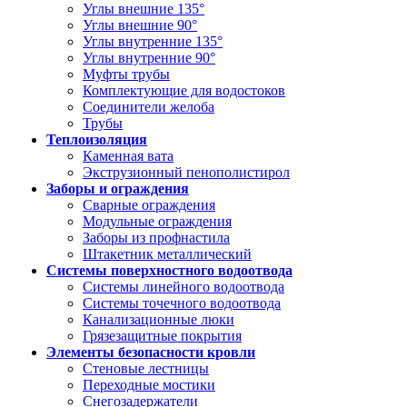
Углы внешние 135°
Углы внешние 90°
Углы внутренние 135°
Углы внутренние 90°
Муфты трубы
Комплектующие для водостоков
Соединители желоба
Трубы
Теплоизоляция
Каменная вата
Экструзионный пенополистирол
Заборы и ограждения
Сварные ограждения
Модульные ограждения
Заборы из профнастила
Штакетник металлический
Системы поверхностного водоотвода
Системы линейного водоотвода
Системы точечного водоотвода
Канализационные люки
Грязезащитные покрытия
Элементы безопасности кровли
Стеновые лестницы
Переходные мостики
Снегозадержатели