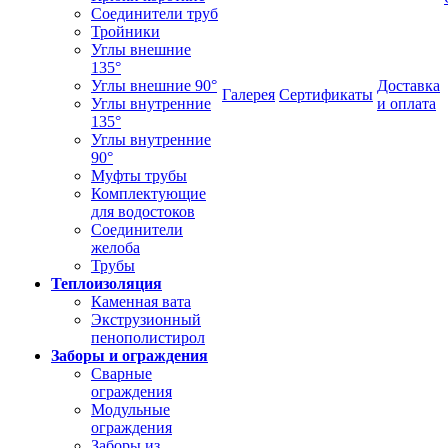
Соединители труб
Тройники
Углы внешние
135°
Углы внешние 90°
Доставка
Галерея
Сертификаты
Углы внутренние
и оплата
135°
Углы внутренние
90°
Муфты трубы
Комплектующие
для водостоков
Соединители
желоба
Трубы
Теплоизоляция
Каменная вата
Экструзионный
пенополистирол
Заборы и ограждения
Сварные
ограждения
Модульные
ограждения
Заборы из