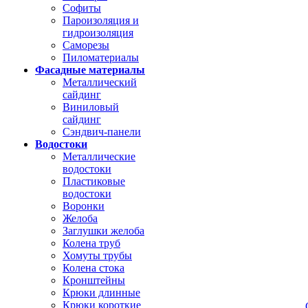
Софиты
Пароизоляция и
гидроизоляция
Саморезы
Пиломатериалы
Фасадные материалы
Металлический
сайдинг
Виниловый
сайдинг
Сэндвич-панели
Водостоки
Металлические
водостоки
Пластиковые
водостоки
Воронки
Желоба
Заглушки желоба
Колена труб
Хомуты трубы
Колена стока
Кронштейны
Крюки длинные
Крюки короткие