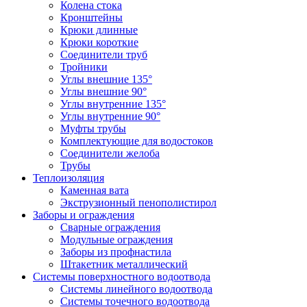
Колена стока
Кронштейны
Крюки длинные
Крюки короткие
Соединители труб
Тройники
Углы внешние 135°
Углы внешние 90°
Углы внутренние 135°
Углы внутренние 90°
Муфты трубы
Комплектующие для водостоков
Соединители желоба
Трубы
Теплоизоляция
Каменная вата
Экструзионный пенополистирол
Заборы и ограждения
Сварные ограждения
Модульные ограждения
Заборы из профнастила
Штакетник металлический
Системы поверхностного водоотвода
Системы линейного водоотвода
Системы точечного водоотвода