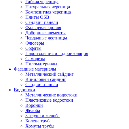
Гибкая черепица
Натуральная черепица
Композитная черепица
Плиты OSB
Сэндвич-панели
Фальцевая кровля
Доборные элементы
Чердачные лестницы
Флюгеры
Софиты
Пароизоляция и гидроизоляция
Саморезы
Пиломатериалы
Фасадные материалы
Металлический сайдинг
Виниловый сайдинг
Сэндвич-панели
Водостоки
Металлические водостоки
Пластиковые водостоки
Воронки
Желоба
Заглушки желоба
Колена труб
Хомуты трубы