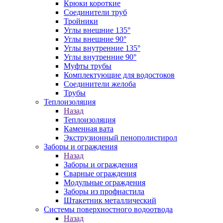
Крюки короткие
Соединители труб
Тройники
Углы внешние 135°
Углы внешние 90°
Углы внутренние 135°
Углы внутренние 90°
Муфты трубы
Комплектующие для водостоков
Соединители желоба
Трубы
Теплоизоляция
Назад
Теплоизоляция
Каменная вата
Экструзионный пенополистирол
Заборы и ограждения
Назад
Заборы и ограждения
Сварные ограждения
Модульные ограждения
Заборы из профнастила
Штакетник металлический
Системы поверхностного водоотвода
Назад