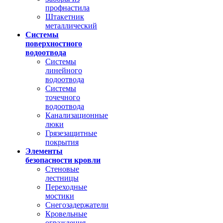
профнастила
Штакетник
металлический
Системы
поверхностного
водоотвода
Системы
линейного
водоотвода
Системы
точечного
водоотвода
Канализационные
люки
Грязезащитные
покрытия
Элементы
безопасности кровли
Стеновые
лестницы
Переходные
мостики
Снегозадержатели
Кровельные
ограждения