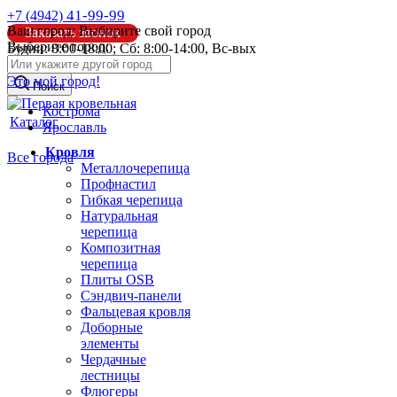
41-99-99
+7 (4942)
Ваш город:
Выбирите свой город
Заказать звонок
Выберите город:
Будни: 8:00-18:00; Сб: 8:00-14:00, Вс-вых
info@pk44.ru
Это мой город!
Поиск
Кострома
Каталог
Ярославль
Кровля
Все города
Металлочерепица
Профнастил
Гибкая черепица
Натуральная
черепица
Композитная
черепица
Плиты OSB
Сэндвич-панели
Фальцевая кровля
Доборные
элементы
Чердачные
лестницы
Флюгеры