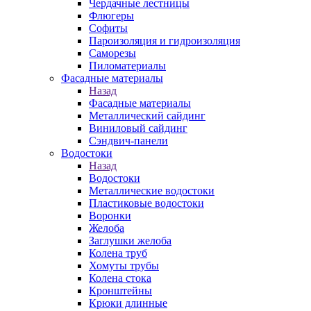
Чердачные лестницы
Флюгеры
Софиты
Пароизоляция и гидроизоляция
Саморезы
Пиломатериалы
Фасадные материалы
Назад
Фасадные материалы
Металлический сайдинг
Виниловый сайдинг
Сэндвич-панели
Водостоки
Назад
Водостоки
Металлические водостоки
Пластиковые водостоки
Воронки
Желоба
Заглушки желоба
Колена труб
Хомуты трубы
Колена стока
Кронштейны
Крюки длинные