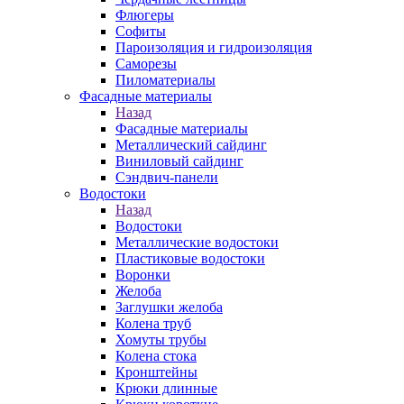
Флюгеры
Софиты
Пароизоляция и гидроизоляция
Саморезы
Пиломатериалы
Фасадные материалы
Назад
Фасадные материалы
Металлический сайдинг
Виниловый сайдинг
Сэндвич-панели
Водостоки
Назад
Водостоки
Металлические водостоки
Пластиковые водостоки
Воронки
Желоба
Заглушки желоба
Колена труб
Хомуты трубы
Колена стока
Кронштейны
Крюки длинные