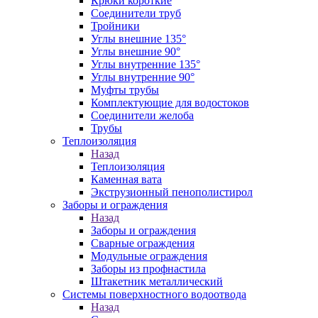
Крюки короткие
Соединители труб
Тройники
Углы внешние 135°
Углы внешние 90°
Углы внутренние 135°
Углы внутренние 90°
Муфты трубы
Комплектующие для водостоков
Соединители желоба
Трубы
Теплоизоляция
Назад
Теплоизоляция
Каменная вата
Экструзионный пенополистирол
Заборы и ограждения
Назад
Заборы и ограждения
Сварные ограждения
Модульные ограждения
Заборы из профнастила
Штакетник металлический
Системы поверхностного водоотвода
Назад