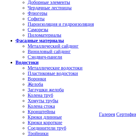
Доборные элементы
Чердачные лестницы
Флюгеры
Софиты
Пароизоляция и гидроизоляция
Саморезы
Пиломатериалы
Фасадные материалы
Металлический сайдинг
Виниловый сайдинг
Сэндвич-панели
Водостоки
Металлические водостоки
Пластиковые водостоки
Воронки
Желоба
Заглушки желоба
Колена труб
Хомуты трубы
Колена стока
Кронштейны
Галерея
Сертифи
Крюки длинные
Крюки короткие
Соединители труб
Тройники