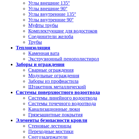
Углы внешние 135°
Углы внешние 90°
Углы внутренние 135°
Углы внутренние 90°
Муфты трубы
Комплектующие для водостоков
Соединители желоба
Трубы
Теплоизоляция
Каменная вата
Экструзионный пенополистирол
Заборы и ограждения
Сварные ограждения
Модульные ограждения
Заборы из профнастила
Штакетник металлический
Системы поверхностного водоотвода
Системы линейного водоотвода
Системы точечного водоотвода
Канализационные люки
Грязезащитные покрытия
Элементы безопасности кровли
Стеновые лестницы
Переходные мостики
Снегозадержатели