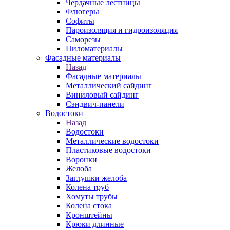
Чердачные лестницы
Флюгеры
Софиты
Пароизоляция и гидроизоляция
Саморезы
Пиломатериалы
Фасадные материалы
Назад
Фасадные материалы
Металлический сайдинг
Виниловый сайдинг
Сэндвич-панели
Водостоки
Назад
Водостоки
Металлические водостоки
Пластиковые водостоки
Воронки
Желоба
Заглушки желоба
Колена труб
Хомуты трубы
Колена стока
Кронштейны
Крюки длинные