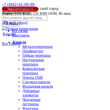
41-99-99
+7 (4942)
Ваш город:
Выбирите свой город
Заказать звонок
Выберите город:
Будни: 8:00-18:00; Сб: 8:00-14:00, Вс-вых
info@pk44.ru
Это мой город!
Поиск
Кострома
Каталог
Ярославль
Кровля
Все города
Металлочерепица
Профнастил
Гибкая черепица
Натуральная
черепица
Композитная
черепица
Плиты OSB
Сэндвич-панели
Фальцевая кровля
Доборные
элементы
Чердачные
лестницы
Флюгеры