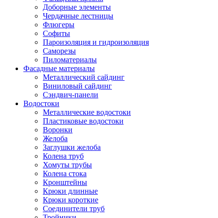
Доборные элементы
Чердачные лестницы
Флюгеры
Софиты
Пароизоляция и гидроизоляция
Саморезы
Пиломатериалы
Фасадные материалы
Металлический сайдинг
Виниловый сайдинг
Сэндвич-панели
Водостоки
Металлические водостоки
Пластиковые водостоки
Воронки
Желоба
Заглушки желоба
Колена труб
Хомуты трубы
Колена стока
Кронштейны
Крюки длинные
Крюки короткие
Соединители труб
Тройники