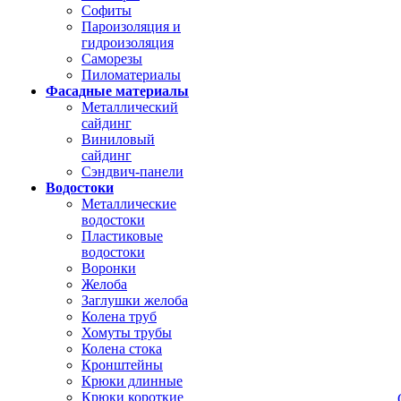
Софиты
Пароизоляция и
гидроизоляция
Саморезы
Пиломатериалы
Фасадные материалы
Металлический
сайдинг
Виниловый
сайдинг
Сэндвич-панели
Водостоки
Металлические
водостоки
Пластиковые
водостоки
Воронки
Желоба
Заглушки желоба
Колена труб
Хомуты трубы
Колена стока
Кронштейны
Крюки длинные
Крюки короткие