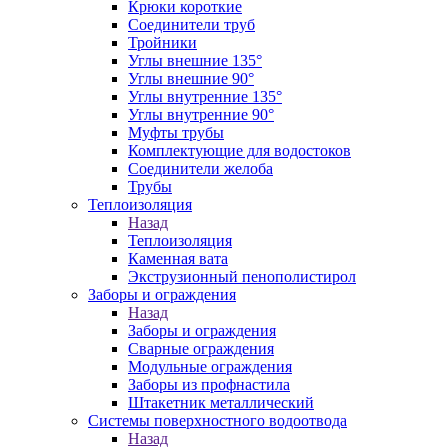
Крюки короткие
Соединители труб
Тройники
Углы внешние 135°
Углы внешние 90°
Углы внутренние 135°
Углы внутренние 90°
Муфты трубы
Комплектующие для водостоков
Соединители желоба
Трубы
Теплоизоляция
Назад
Теплоизоляция
Каменная вата
Экструзионный пенополистирол
Заборы и ограждения
Назад
Заборы и ограждения
Сварные ограждения
Модульные ограждения
Заборы из профнастила
Штакетник металлический
Системы поверхностного водоотвода
Назад