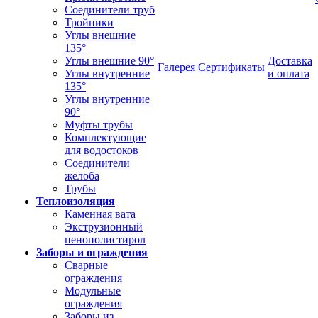
Соединители труб
Тройники
Углы внешние
135°
Углы внешние 90°
Доставка
Галерея
Сертификаты
Углы внутренние
и оплата
135°
Углы внутренние
90°
Муфты трубы
Комплектующие
для водостоков
Соединители
желоба
Трубы
Теплоизоляция
Каменная вата
Экструзионный
пенополистирол
Заборы и ограждения
Сварные
ограждения
Модульные
ограждения
Заборы из