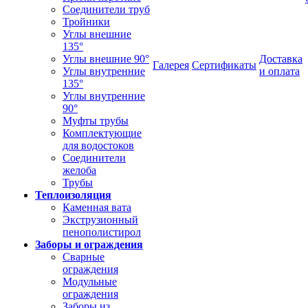
Соединители труб
Тройники
Углы внешние
135°
Углы внешние 90°
Доставка
Галерея
Сертификаты
Углы внутренние
и оплата
135°
Углы внутренние
90°
Муфты трубы
Комплектующие
для водостоков
Соединители
желоба
Трубы
Теплоизоляция
Каменная вата
Экструзионный
пенополистирол
Заборы и ограждения
Сварные
ограждения
Модульные
ограждения
Заборы из