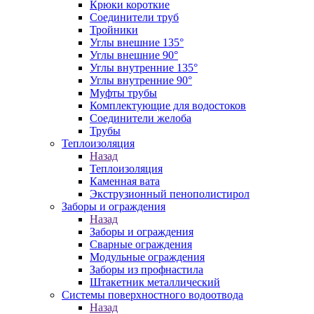
Крюки короткие
Соединители труб
Тройники
Углы внешние 135°
Углы внешние 90°
Углы внутренние 135°
Углы внутренние 90°
Муфты трубы
Комплектующие для водостоков
Соединители желоба
Трубы
Теплоизоляция
Назад
Теплоизоляция
Каменная вата
Экструзионный пенополистирол
Заборы и ограждения
Назад
Заборы и ограждения
Сварные ограждения
Модульные ограждения
Заборы из профнастила
Штакетник металлический
Системы поверхностного водоотвода
Назад