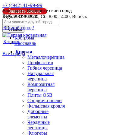
41-99-99
+7 (4942)
Ваш город:
Выбирите свой город
Заказать звонок
Выберите город:
Будни: 8:00-18:00; Сб: 8:00-14:00, Вс-вых
info@pk44.ru
Это мой город!
Поиск
Кострома
Каталог
Ярославль
Кровля
Все города
Металлочерепица
Профнастил
Гибкая черепица
Натуральная
черепица
Композитная
черепица
Плиты OSB
Сэндвич-панели
Фальцевая кровля
Доборные
элементы
Чердачные
лестницы
Флюгеры