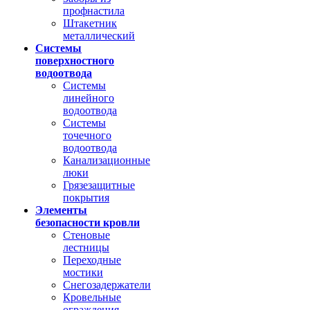
профнастила
Штакетник
металлический
Системы
поверхностного
водоотвода
Системы
линейного
водоотвода
Системы
точечного
водоотвода
Канализационные
люки
Грязезащитные
покрытия
Элементы
безопасности кровли
Стеновые
лестницы
Переходные
мостики
Снегозадержатели
Кровельные
ограждения