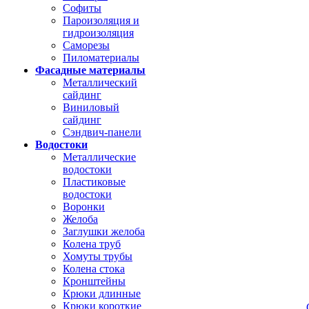
Софиты
Пароизоляция и
гидроизоляция
Саморезы
Пиломатериалы
Фасадные материалы
Металлический
сайдинг
Виниловый
сайдинг
Сэндвич-панели
Водостоки
Металлические
водостоки
Пластиковые
водостоки
Воронки
Желоба
Заглушки желоба
Колена труб
Хомуты трубы
Колена стока
Кронштейны
Крюки длинные
Крюки короткие