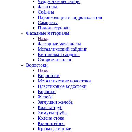
Чердачные лестницы
Флюгеры
Софиты
Пароизоляция и гидроизоляция
Саморезы
Пиломатериалы
Фасадные материалы
Назад
Фасадные материалы
Металлический сайдинг
Виниловый сайдинг
Сэндвич-панели
Водостоки
Назад
Водостоки
Металлические водостоки
Пластиковые водостоки
Воронки
Желоба
Заглушки желоба
Колена труб
Хомуты трубы
Колена стока
Кронштейны
Крюки длинные