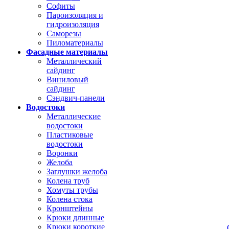
Софиты
Пароизоляция и
гидроизоляция
Саморезы
Пиломатериалы
Фасадные материалы
Металлический
сайдинг
Виниловый
сайдинг
Сэндвич-панели
Водостоки
Металлические
водостоки
Пластиковые
водостоки
Воронки
Желоба
Заглушки желоба
Колена труб
Хомуты трубы
Колена стока
Кронштейны
Крюки длинные
Крюки короткие