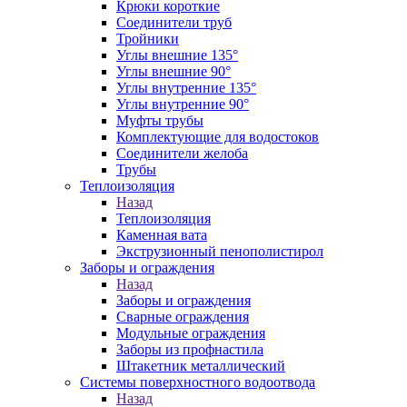
Крюки короткие
Соединители труб
Тройники
Углы внешние 135°
Углы внешние 90°
Углы внутренние 135°
Углы внутренние 90°
Муфты трубы
Комплектующие для водостоков
Соединители желоба
Трубы
Теплоизоляция
Назад
Теплоизоляция
Каменная вата
Экструзионный пенополистирол
Заборы и ограждения
Назад
Заборы и ограждения
Сварные ограждения
Модульные ограждения
Заборы из профнастила
Штакетник металлический
Системы поверхностного водоотвода
Назад