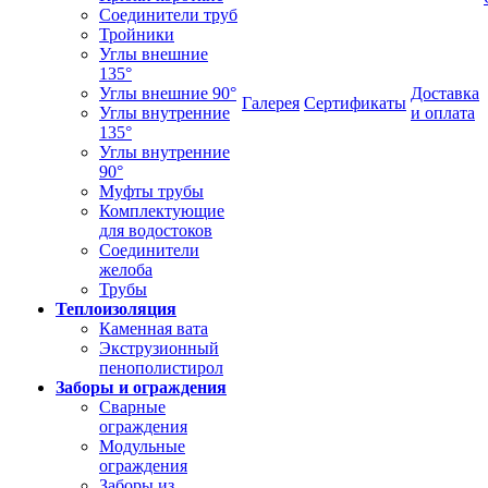
Соединители труб
Тройники
Углы внешние
135°
Углы внешние 90°
Доставка
Галерея
Сертификаты
Углы внутренние
и оплата
135°
Углы внутренние
90°
Муфты трубы
Комплектующие
для водостоков
Соединители
желоба
Трубы
Теплоизоляция
Каменная вата
Экструзионный
пенополистирол
Заборы и ограждения
Сварные
ограждения
Модульные
ограждения
Заборы из