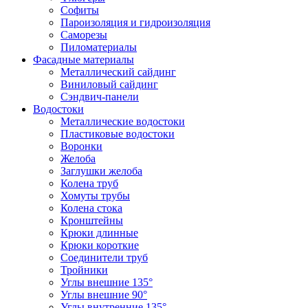
Софиты
Пароизоляция и гидроизоляция
Саморезы
Пиломатериалы
Фасадные материалы
Металлический сайдинг
Виниловый сайдинг
Сэндвич-панели
Водостоки
Металлические водостоки
Пластиковые водостоки
Воронки
Желоба
Заглушки желоба
Колена труб
Хомуты трубы
Колена стока
Кронштейны
Крюки длинные
Крюки короткие
Соединители труб
Тройники
Углы внешние 135°
Углы внешние 90°
Углы внутренние 135°