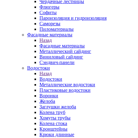
Чердачные лестницы
Флюгеры
Софиты
Пароизоляция и гидроизоляция
Саморезы
Пиломатериалы
Фасадные материалы
Назад
Фасадные материалы
Металлический сайдинг
Виниловый сайдинг
Сэндвич-панели
Водостоки
Назад
Водостоки
Металлические водостоки
Пластиковые водостоки
Воронки
Желоба
Заглушки желоба
Колена труб
Хомуты трубы
Колена стока
Кронштейны
Крюки длинные