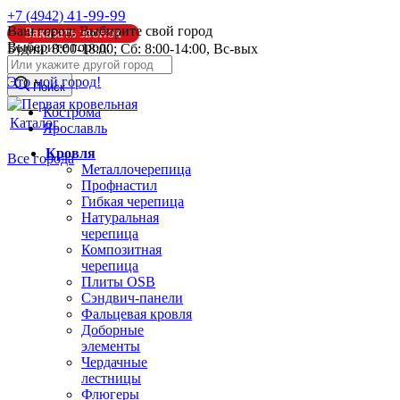
41-99-99
+7 (4942)
Ваш город:
Выбирите свой город
Заказать звонок
Выберите город:
Будни: 8:00-18:00; Сб: 8:00-14:00, Вс-вых
info@pk44.ru
Это мой город!
Поиск
Кострома
Каталог
Ярославль
Кровля
Все города
Металлочерепица
Профнастил
Гибкая черепица
Натуральная
черепица
Композитная
черепица
Плиты OSB
Сэндвич-панели
Фальцевая кровля
Доборные
элементы
Чердачные
лестницы
Флюгеры