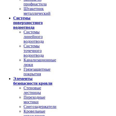
профнастила
Штакетник
металлический
Системы
поверхностного
водоотвода
Системы
линейного
водоотвода
Системы
точечного
водоотвода
Канализационные
люки
Грязезащитные
покрытия
Элементы
безопасности кровли
Стеновые
лестницы
Переходные
мостики
Снегозадержатели
Кровельные
ограждения