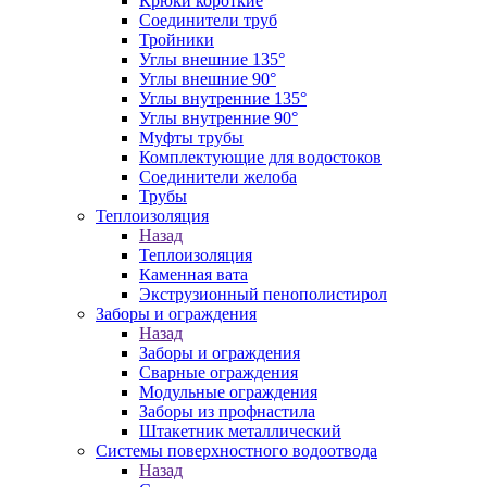
Крюки короткие
Соединители труб
Тройники
Углы внешние 135°
Углы внешние 90°
Углы внутренние 135°
Углы внутренние 90°
Муфты трубы
Комплектующие для водостоков
Соединители желоба
Трубы
Теплоизоляция
Назад
Теплоизоляция
Каменная вата
Экструзионный пенополистирол
Заборы и ограждения
Назад
Заборы и ограждения
Сварные ограждения
Модульные ограждения
Заборы из профнастила
Штакетник металлический
Системы поверхностного водоотвода
Назад