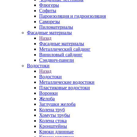
Флюгеры
Софиты
Пароизоляция и гидроизоляция
Саморезы
Пиломатериалы
Фасадные материалы
Назад
Фасадные материалы
Металлический сайдинг
Виниловый сайдинг
Сэндвич-панели
Водостоки
Назад
Водостоки
Металлические водостоки
Пластиковые водостоки
Воронки
Желоба
Заглушки желоба
Колена труб
Хомуты трубы
Колена стока
Кронштейны
Крюки длинные