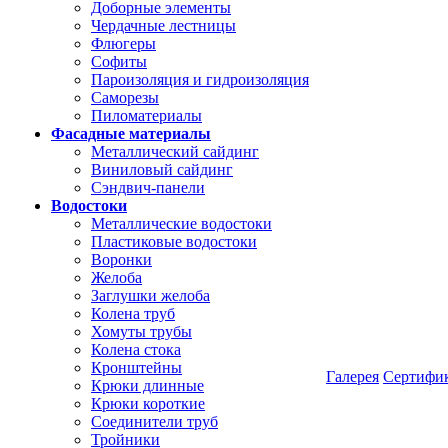
Доборные элементы
Чердачные лестницы
Флюгеры
Софиты
Пароизоляция и гидроизоляция
Саморезы
Пиломатериалы
Фасадные материалы
Металлический сайдинг
Виниловый сайдинг
Сэндвич-панели
Водостоки
Металлические водостоки
Пластиковые водостоки
Воронки
Желоба
Заглушки желоба
Колена труб
Хомуты трубы
Колена стока
Кронштейны
Галерея
Сертифи
Крюки длинные
Крюки короткие
Соединители труб
Тройники