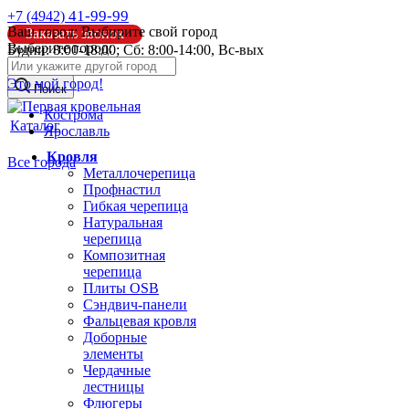
41-99-99
+7 (4942)
Ваш город:
Выбирите свой город
Заказать звонок
Выберите город:
Будни: 8:00-18:00; Сб: 8:00-14:00, Вс-вых
info@pk44.ru
Это мой город!
Поиск
Кострома
Каталог
Ярославль
Кровля
Все города
Металлочерепица
Профнастил
Гибкая черепица
Натуральная
черепица
Композитная
черепица
Плиты OSB
Сэндвич-панели
Фальцевая кровля
Доборные
элементы
Чердачные
лестницы
Флюгеры