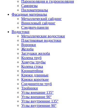
Пароизоляция и гидроизоляция
Саморезы
Пиломатериалы
Фасадные материалы
Металлический сайдинг
Виниловый сайдинг
Сэндвич-панели
Водостоки
Металлические водостоки
Пластиковые водостоки
Воронки
Желоба
Заглушки желоба
Колена труб
Хомуты трубы
Колена стока
Кронштейны
Крюки длинные
Крюки короткие
Соединители труб
Тройники
Углы внешние 135°
Углы внешние 90°
Углы внутренние 135°
Углы внутренние 90°