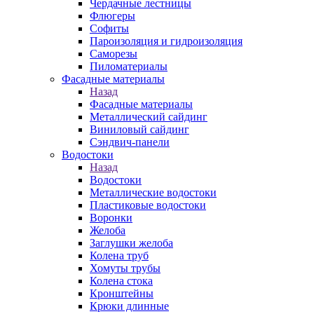
Чердачные лестницы
Флюгеры
Софиты
Пароизоляция и гидроизоляция
Саморезы
Пиломатериалы
Фасадные материалы
Назад
Фасадные материалы
Металлический сайдинг
Виниловый сайдинг
Сэндвич-панели
Водостоки
Назад
Водостоки
Металлические водостоки
Пластиковые водостоки
Воронки
Желоба
Заглушки желоба
Колена труб
Хомуты трубы
Колена стока
Кронштейны
Крюки длинные