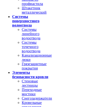
профнастила
Штакетник
металлический
Системы
поверхностного
водоотвода
Системы
линейного
водоотвода
Системы
точечного
водоотвода
Канализационные
люки
Грязезащитные
покрытия
Элементы
безопасности кровли
Стеновые
лестницы
Переходные
мостики
Снегозадержатели
Кровельные
ограждения