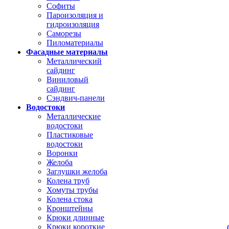
Софиты
Пароизоляция и
гидроизоляция
Саморезы
Пиломатериалы
Фасадные материалы
Металлический
сайдинг
Виниловый
сайдинг
Сэндвич-панели
Водостоки
Металлические
водостоки
Пластиковые
водостоки
Воронки
Желоба
Заглушки желоба
Колена труб
Хомуты трубы
Колена стока
Кронштейны
Крюки длинные
Крюки короткие