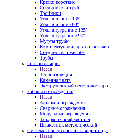
Крюки короткие
Соединители труб
Тройники
Углы внешние 135°
Углы внешние 90°
Углы внутренние 135°
Углы внутренние 90°
Муфты трубы
Комплектующие для водостоков
Соединители желоба
Трубы
Теплоизоляция
Назад
Теплоизоляция
Каменная вата
Экструзионный пенополистирол
Заборы и ограждения
Назад
Заборы и ограждения
Сварные ограждения
Модульные ограждения
Заборы из профнастила
Штакетник металлический
Системы поверхностного водоотвода
Назад