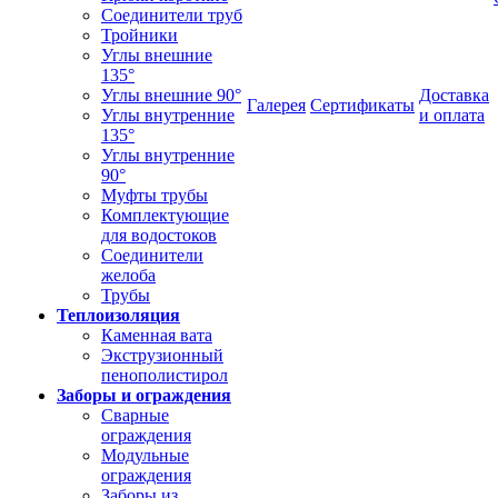
Соединители труб
Тройники
Углы внешние
135°
Углы внешние 90°
Доставка
Галерея
Сертификаты
Углы внутренние
и оплата
135°
Углы внутренние
90°
Муфты трубы
Комплектующие
для водостоков
Соединители
желоба
Трубы
Теплоизоляция
Каменная вата
Экструзионный
пенополистирол
Заборы и ограждения
Сварные
ограждения
Модульные
ограждения
Заборы из