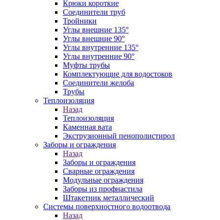
Крюки короткие
Соединители труб
Тройники
Углы внешние 135°
Углы внешние 90°
Углы внутренние 135°
Углы внутренние 90°
Муфты трубы
Комплектующие для водостоков
Соединители желоба
Трубы
Теплоизоляция
Назад
Теплоизоляция
Каменная вата
Экструзионный пенополистирол
Заборы и ограждения
Назад
Заборы и ограждения
Сварные ограждения
Модульные ограждения
Заборы из профнастила
Штакетник металлический
Системы поверхностного водоотвода
Назад