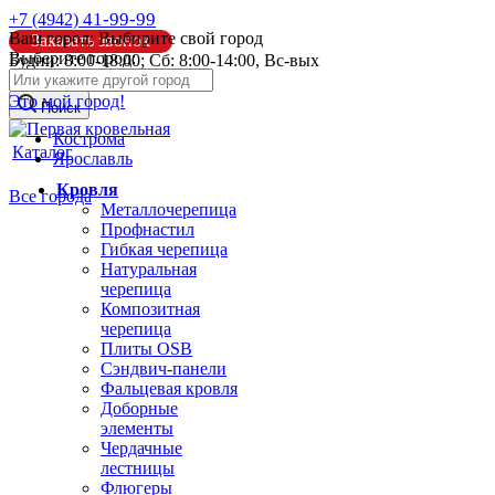
41-99-99
+7 (4942)
Ваш город:
Выбирите свой город
Заказать звонок
Выберите город:
Будни: 8:00-18:00; Сб: 8:00-14:00, Вс-вых
info@pk44.ru
Это мой город!
Поиск
Кострома
Каталог
Ярославль
Кровля
Все города
Металлочерепица
Профнастил
Гибкая черепица
Натуральная
черепица
Композитная
черепица
Плиты OSB
Сэндвич-панели
Фальцевая кровля
Доборные
элементы
Чердачные
лестницы
Флюгеры