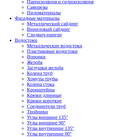
Пароизоляция и гидроизоляция
Саморезы
Пиломатериалы
Фасадные материалы
Металлический сайдинг
Виниловый сайдинг
Сэндвич-панели
Водостоки
Металлические водостоки
Пластиковые водостоки
Воронки
Желоба
Заглушки желоба
Колена труб
Хомуты трубы
Колена стока
Кронштейны
Крюки длинные
Крюки короткие
Соединители труб
Тройники
Углы внешние 135°
Углы внешние 90°
Углы внутренние 135°
Углы внутренние 90°