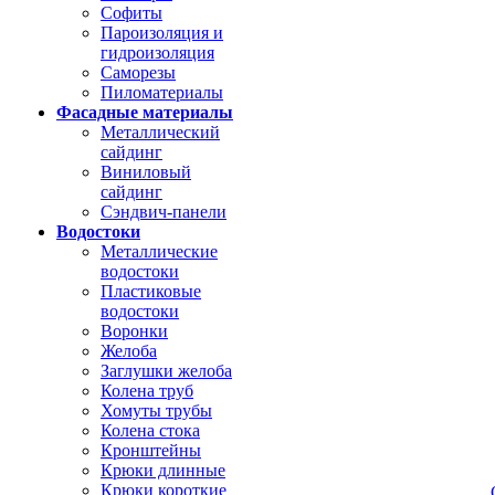
Софиты
Пароизоляция и
гидроизоляция
Саморезы
Пиломатериалы
Фасадные материалы
Металлический
сайдинг
Виниловый
сайдинг
Сэндвич-панели
Водостоки
Металлические
водостоки
Пластиковые
водостоки
Воронки
Желоба
Заглушки желоба
Колена труб
Хомуты трубы
Колена стока
Кронштейны
Крюки длинные
Крюки короткие