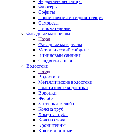
Чердачные лестницы
Флюгеры
Софиты
Пароизоляция и гидроизоляция
Саморезы
Пиломатериалы
Фасадные материалы
Назад
Фасадные материалы
Металлический сайдинг
Виниловый сайдинг
Сэндвич-панели
Водостоки
Назад
Водостоки
Металлические водостоки
Пластиковые водостоки
Воронки
Желоба
Заглушки желоба
Колена труб
Хомуты трубы
Колена стока
Кронштейны
Крюки длинные