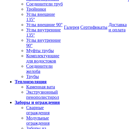
Соединители труб
Тройники
Углы внешние
135°
Углы внешние 90°
Доставка
Галерея
Сертификаты
Углы внутренние
и оплата
135°
Углы внутренние
90°
Муфты трубы
Комплектующие
для водостоков
Соединители
желоба
Трубы
Теплоизоляция
Каменная вата
Экструзионный
пенополистирол
Заборы и ограждения
Сварные
ограждения
Модульные
ограждения
Заборы из