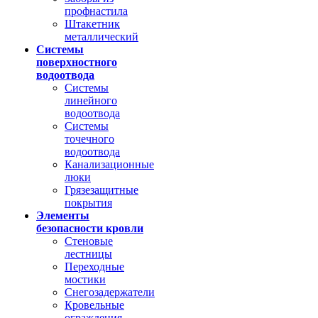
профнастила
Штакетник
металлический
Системы
поверхностного
водоотвода
Системы
линейного
водоотвода
Системы
точечного
водоотвода
Канализационные
люки
Грязезащитные
покрытия
Элементы
безопасности кровли
Стеновые
лестницы
Переходные
мостики
Снегозадержатели
Кровельные
ограждения