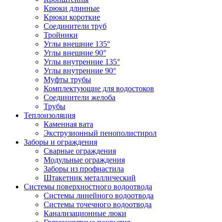
Крюки длинные
Крюки короткие
Соединители труб
Тройники
Углы внешние 135°
Углы внешние 90°
Углы внутренние 135°
Углы внутренние 90°
Муфты трубы
Комплектующие для водостоков
Соединители желоба
Трубы
Теплоизоляция
Каменная вата
Экструзионный пенополистирол
Заборы и ограждения
Сварные ограждения
Модульные ограждения
Заборы из профнастила
Штакетник металлический
Системы поверхностного водоотвода
Системы линейного водоотвода
Системы точечного водоотвода
Канализационные люки