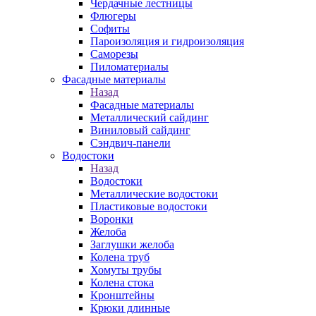
Чердачные лестницы
Флюгеры
Софиты
Пароизоляция и гидроизоляция
Саморезы
Пиломатериалы
Фасадные материалы
Назад
Фасадные материалы
Металлический сайдинг
Виниловый сайдинг
Сэндвич-панели
Водостоки
Назад
Водостоки
Металлические водостоки
Пластиковые водостоки
Воронки
Желоба
Заглушки желоба
Колена труб
Хомуты трубы
Колена стока
Кронштейны
Крюки длинные