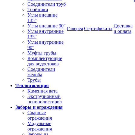
Соединители труб
Тройники
Углы внешние
135°
Углы внешние 90°
Доставка
Галерея
Сертификаты
Углы внутренние
и оплата
135°
Углы внутренние
90°
Муфты трубы
Комплектующие
для водостоков
Соединители
желоба
Трубы
Теплоизоляция
Каменная вата
Экструзионный
пенополистирол
Заборы и ограждения
Сварные
ограждения
Модульные
ограждения
Заборы из