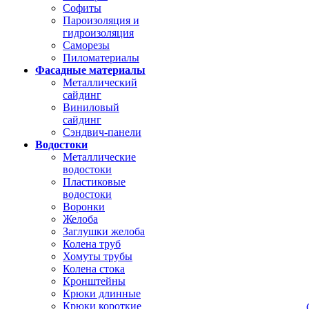
Софиты
Пароизоляция и
гидроизоляция
Саморезы
Пиломатериалы
Фасадные материалы
Металлический
сайдинг
Виниловый
сайдинг
Сэндвич-панели
Водостоки
Металлические
водостоки
Пластиковые
водостоки
Воронки
Желоба
Заглушки желоба
Колена труб
Хомуты трубы
Колена стока
Кронштейны
Крюки длинные
Крюки короткие