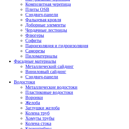
Композитная черепица
Плиты OSB
Сэндвич-панели
Фальцевая кровля
Доборные элементы
Чердачные лестницы
Флюгеры
Софиты
Пароизоляция и гидроизоляция
Саморезы
Пиломатериалы
Фасадные материалы
Металлический сайдинг
Виниловый сайдинг
Сэндвич-панели
Водостоки
Металлические водостоки
Пластиковые водостоки
Воронки
Желоба
Заглушки желоба
Колена труб
Хомуты трубы
Колена стока
Кронштейны