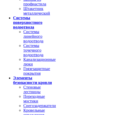
профнастила
Штакетник
металлический
Системы
поверхностного
водоотвода
Системы
линейного
водоотвода
Системы
точечного
водоотвода
Канализационные
люки
Грязезащитные
покрытия
Элементы
безопасности кровли
Стеновые
лестницы
Переходные
мостики
Снегозадержатели
Кровельные
ограждения