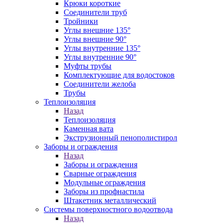
Крюки короткие
Соединители труб
Тройники
Углы внешние 135°
Углы внешние 90°
Углы внутренние 135°
Углы внутренние 90°
Муфты трубы
Комплектующие для водостоков
Соединители желоба
Трубы
Теплоизоляция
Назад
Теплоизоляция
Каменная вата
Экструзионный пенополистирол
Заборы и ограждения
Назад
Заборы и ограждения
Сварные ограждения
Модульные ограждения
Заборы из профнастила
Штакетник металлический
Системы поверхностного водоотвода
Назад