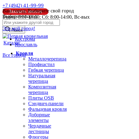
41-99-99
+7 (4942)
Ваш город:
Выбирите свой город
Заказать звонок
Выберите город:
Будни: 8:00-18:00; Сб: 8:00-14:00, Вс-вых
info@pk44.ru
Это мой город!
Поиск
Кострома
Каталог
Ярославль
Кровля
Все города
Металлочерепица
Профнастил
Гибкая черепица
Натуральная
черепица
Композитная
черепица
Плиты OSB
Сэндвич-панели
Фальцевая кровля
Доборные
элементы
Чердачные
лестницы
Флюгеры