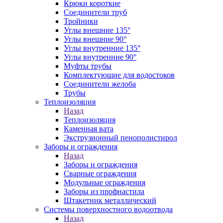
Крюки короткие
Соединители труб
Тройники
Углы внешние 135°
Углы внешние 90°
Углы внутренние 135°
Углы внутренние 90°
Муфты трубы
Комплектующие для водостоков
Соединители желоба
Трубы
Теплоизоляция
Назад
Теплоизоляция
Каменная вата
Экструзионный пенополистирол
Заборы и ограждения
Назад
Заборы и ограждения
Сварные ограждения
Модульные ограждения
Заборы из профнастила
Штакетник металлический
Системы поверхностного водоотвода
Назад