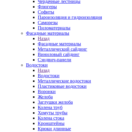
Чердачные лестницы
Флюгеры
Софиты
Пароизоляция и гидроизоляция
Саморезы
Пиломатериалы
Фасадные материалы
Назад
Фасадные материалы
Металлический сайдинг
Виниловый сайдинг
Сэндвич-панели
Водостоки
Назад
Водостоки
Металлические водостоки
Пластиковые водостоки
Воронки
Желоба
Заглушки желоба
Колена труб
Хомуты трубы
Колена стока
Кронштейны
Крюки длинные