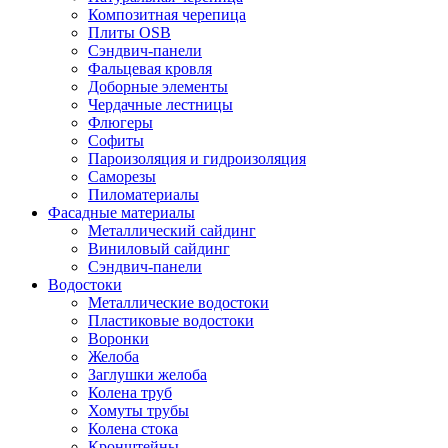
Композитная черепица
Плиты OSB
Сэндвич-панели
Фальцевая кровля
Доборные элементы
Чердачные лестницы
Флюгеры
Софиты
Пароизоляция и гидроизоляция
Саморезы
Пиломатериалы
Фасадные материалы
Металлический сайдинг
Виниловый сайдинг
Сэндвич-панели
Водостоки
Металлические водостоки
Пластиковые водостоки
Воронки
Желоба
Заглушки желоба
Колена труб
Хомуты трубы
Колена стока
Кронштейны