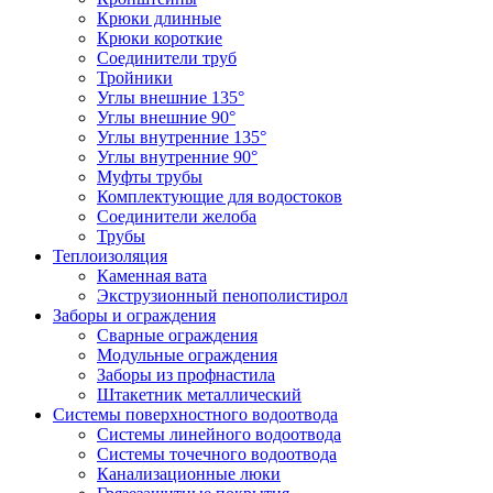
Крюки длинные
Крюки короткие
Соединители труб
Тройники
Углы внешние 135°
Углы внешние 90°
Углы внутренние 135°
Углы внутренние 90°
Муфты трубы
Комплектующие для водостоков
Соединители желоба
Трубы
Теплоизоляция
Каменная вата
Экструзионный пенополистирол
Заборы и ограждения
Сварные ограждения
Модульные ограждения
Заборы из профнастила
Штакетник металлический
Системы поверхностного водоотвода
Системы линейного водоотвода
Системы точечного водоотвода
Канализационные люки