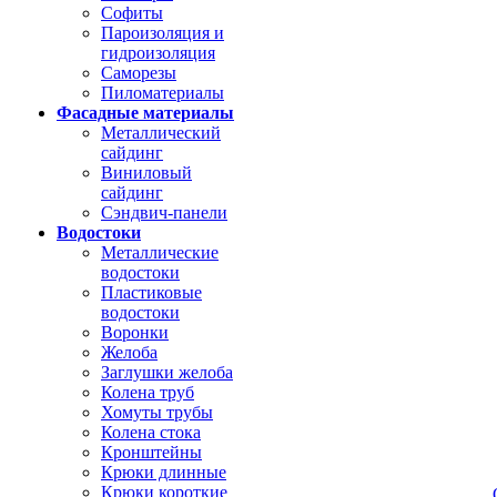
Софиты
Пароизоляция и
гидроизоляция
Саморезы
Пиломатериалы
Фасадные материалы
Металлический
сайдинг
Виниловый
сайдинг
Сэндвич-панели
Водостоки
Металлические
водостоки
Пластиковые
водостоки
Воронки
Желоба
Заглушки желоба
Колена труб
Хомуты трубы
Колена стока
Кронштейны
Крюки длинные
Крюки короткие