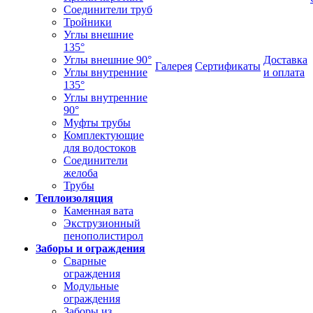
Соединители труб
Тройники
Углы внешние
135°
Углы внешние 90°
Доставка
Галерея
Сертификаты
Углы внутренние
и оплата
135°
Углы внутренние
90°
Муфты трубы
Комплектующие
для водостоков
Соединители
желоба
Трубы
Теплоизоляция
Каменная вата
Экструзионный
пенополистирол
Заборы и ограждения
Сварные
ограждения
Модульные
ограждения
Заборы из