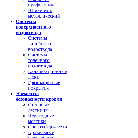
профнастила
Штакетник
металлический
Системы
поверхностного
водоотвода
Системы
линейного
водоотвода
Системы
точечного
водоотвода
Канализационные
люки
Грязезащитные
покрытия
Элементы
безопасности кровли
Стеновые
лестницы
Переходные
мостики
Снегозадержатели
Кровельные
ограждения