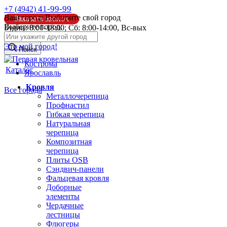
41-99-99
+7 (4942)
Ваш город:
Выбирите свой город
Заказать звонок
Выберите город:
Будни: 8:00-18:00; Сб: 8:00-14:00, Вс-вых
info@pk44.ru
Это мой город!
Поиск
Кострома
Каталог
Ярославль
Кровля
Все города
Металлочерепица
Профнастил
Гибкая черепица
Натуральная
черепица
Композитная
черепица
Плиты OSB
Сэндвич-панели
Фальцевая кровля
Доборные
элементы
Чердачные
лестницы
Флюгеры