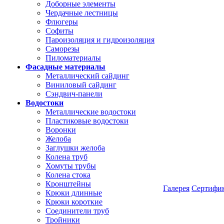
Доборные элементы
Чердачные лестницы
Флюгеры
Софиты
Пароизоляция и гидроизоляция
Саморезы
Пиломатериалы
Фасадные материалы
Металлический сайдинг
Виниловый сайдинг
Сэндвич-панели
Водостоки
Металлические водостоки
Пластиковые водостоки
Воронки
Желоба
Заглушки желоба
Колена труб
Хомуты трубы
Колена стока
Кронштейны
Галерея
Сертифи
Крюки длинные
Крюки короткие
Соединители труб
Тройники