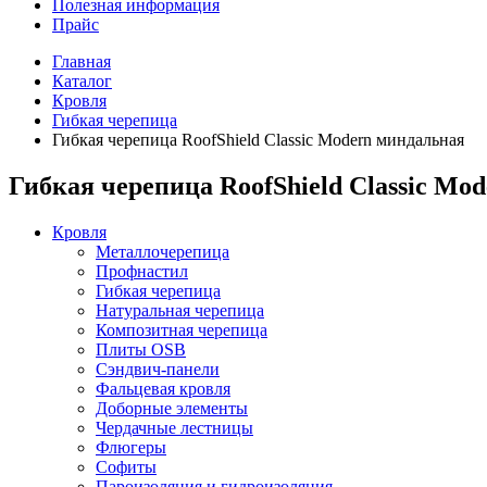
Полезная информация
Прайс
Главная
Каталог
Кровля
Гибкая черепица
Гибкая черепица RoofShield Classic Modern миндальная
Гибкая черепица RoofShield Classic Mo
Кровля
Металлочерепица
Профнастил
Гибкая черепица
Натуральная черепица
Композитная черепица
Плиты OSB
Сэндвич-панели
Фальцевая кровля
Доборные элементы
Чердачные лестницы
Флюгеры
Софиты
Пароизоляция и гидроизоляция