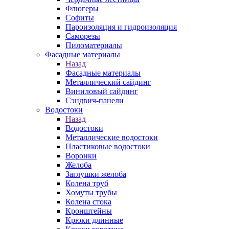
Флюгеры
Софиты
Пароизоляция и гидроизоляция
Саморезы
Пиломатериалы
Фасадные материалы
Назад
Фасадные материалы
Металлический сайдинг
Виниловый сайдинг
Сэндвич-панели
Водостоки
Назад
Водостоки
Металлические водостоки
Пластиковые водостоки
Воронки
Желоба
Заглушки желоба
Колена труб
Хомуты трубы
Колена стока
Кронштейны
Крюки длинные