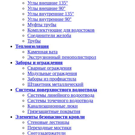
Углы внешние 135°
Углы внешние 90°
Углы внутренние 135°
Углы внутренние 90°
Муфты трубы
Комплектующие для водостоков
Соединители желоба
Трубы
Теплоизоляция
Каменная вата
Экструзионный пенополистирол
Заборы и ограждения
Сварные ограждения
Модульные ограждения
Заборы из профнастила
Штакетник металлический
Системы поверхностного водоотвода
Системы линейного водоотвода
Системы точечного водоотвода
Канализационные люки
Грязезащитные покрытия
Элементы безопасности кровли
Стеновые лестницы
Переходные мостики
Снегозадержатели