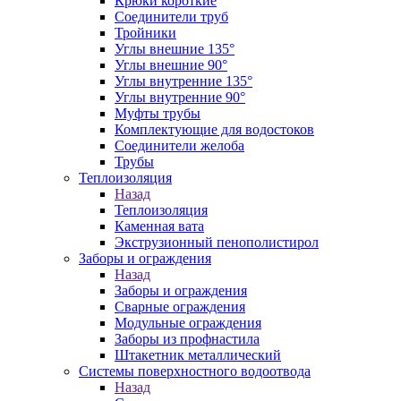
Крюки короткие
Соединители труб
Тройники
Углы внешние 135°
Углы внешние 90°
Углы внутренние 135°
Углы внутренние 90°
Муфты трубы
Комплектующие для водостоков
Соединители желоба
Трубы
Теплоизоляция
Назад
Теплоизоляция
Каменная вата
Экструзионный пенополистирол
Заборы и ограждения
Назад
Заборы и ограждения
Сварные ограждения
Модульные ограждения
Заборы из профнастила
Штакетник металлический
Системы поверхностного водоотвода
Назад