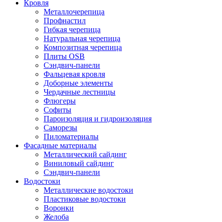
Кровля
Металлочерепица
Профнастил
Гибкая черепица
Натуральная черепица
Композитная черепица
Плиты OSB
Сэндвич-панели
Фальцевая кровля
Доборные элементы
Чердачные лестницы
Флюгеры
Софиты
Пароизоляция и гидроизоляция
Саморезы
Пиломатериалы
Фасадные материалы
Металлический сайдинг
Виниловый сайдинг
Сэндвич-панели
Водостоки
Металлические водостоки
Пластиковые водостоки
Воронки
Желоба