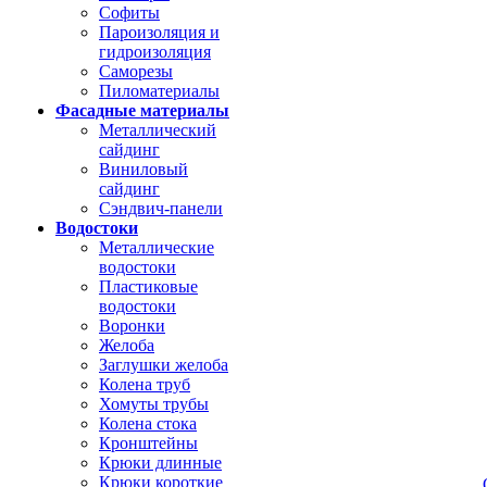
Софиты
Пароизоляция и
гидроизоляция
Саморезы
Пиломатериалы
Фасадные материалы
Металлический
сайдинг
Виниловый
сайдинг
Сэндвич-панели
Водостоки
Металлические
водостоки
Пластиковые
водостоки
Воронки
Желоба
Заглушки желоба
Колена труб
Хомуты трубы
Колена стока
Кронштейны
Крюки длинные
Крюки короткие