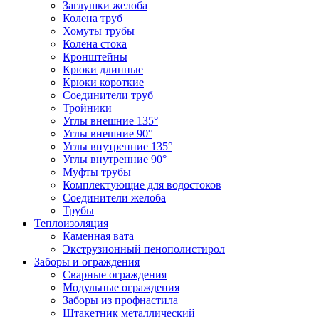
Заглушки желоба
Колена труб
Хомуты трубы
Колена стока
Кронштейны
Крюки длинные
Крюки короткие
Соединители труб
Тройники
Углы внешние 135°
Углы внешние 90°
Углы внутренние 135°
Углы внутренние 90°
Муфты трубы
Комплектующие для водостоков
Соединители желоба
Трубы
Теплоизоляция
Каменная вата
Экструзионный пенополистирол
Заборы и ограждения
Сварные ограждения
Модульные ограждения
Заборы из профнастила
Штакетник металлический