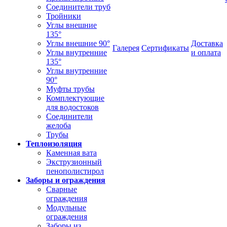
Соединители труб
Тройники
Углы внешние
135°
Углы внешние 90°
Доставка
Галерея
Сертификаты
Углы внутренние
и оплата
135°
Углы внутренние
90°
Муфты трубы
Комплектующие
для водостоков
Соединители
желоба
Трубы
Теплоизоляция
Каменная вата
Экструзионный
пенополистирол
Заборы и ограждения
Сварные
ограждения
Модульные
ограждения
Заборы из