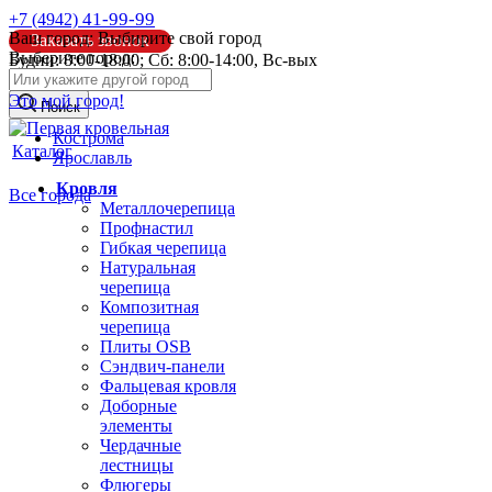
41-99-99
+7 (4942)
Ваш город:
Выбирите свой город
Заказать звонок
Выберите город:
Будни: 8:00-18:00; Сб: 8:00-14:00, Вс-вых
info@pk44.ru
Это мой город!
Поиск
Кострома
Каталог
Ярославль
Кровля
Все города
Металлочерепица
Профнастил
Гибкая черепица
Натуральная
черепица
Композитная
черепица
Плиты OSB
Сэндвич-панели
Фальцевая кровля
Доборные
элементы
Чердачные
лестницы
Флюгеры