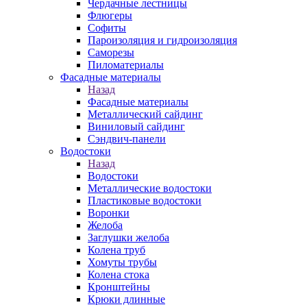
Чердачные лестницы
Флюгеры
Софиты
Пароизоляция и гидроизоляция
Саморезы
Пиломатериалы
Фасадные материалы
Назад
Фасадные материалы
Металлический сайдинг
Виниловый сайдинг
Сэндвич-панели
Водостоки
Назад
Водостоки
Металлические водостоки
Пластиковые водостоки
Воронки
Желоба
Заглушки желоба
Колена труб
Хомуты трубы
Колена стока
Кронштейны
Крюки длинные