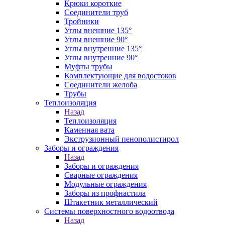
Крюки короткие
Соединители труб
Тройники
Углы внешние 135°
Углы внешние 90°
Углы внутренние 135°
Углы внутренние 90°
Муфты трубы
Комплектующие для водостоков
Соединители желоба
Трубы
Теплоизоляция
Назад
Теплоизоляция
Каменная вата
Экструзионный пенополистирол
Заборы и ограждения
Назад
Заборы и ограждения
Сварные ограждения
Модульные ограждения
Заборы из профнастила
Штакетник металлический
Системы поверхностного водоотвода
Назад