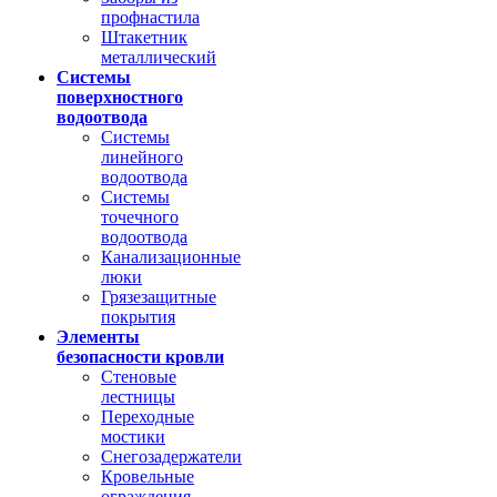
профнастила
Штакетник
металлический
Системы
поверхностного
водоотвода
Системы
линейного
водоотвода
Системы
точечного
водоотвода
Канализационные
люки
Грязезащитные
покрытия
Элементы
безопасности кровли
Стеновые
лестницы
Переходные
мостики
Снегозадержатели
Кровельные
ограждения