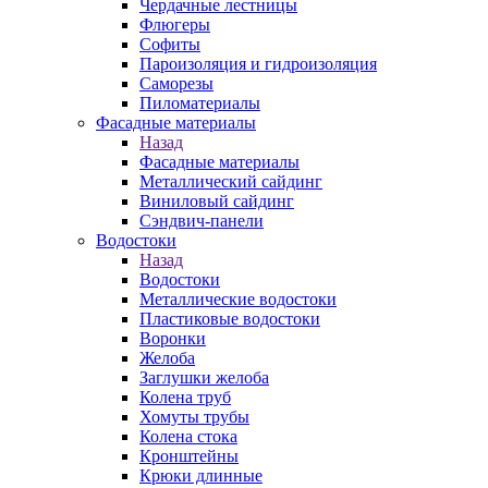
Чердачные лестницы
Флюгеры
Софиты
Пароизоляция и гидроизоляция
Саморезы
Пиломатериалы
Фасадные материалы
Назад
Фасадные материалы
Металлический сайдинг
Виниловый сайдинг
Сэндвич-панели
Водостоки
Назад
Водостоки
Металлические водостоки
Пластиковые водостоки
Воронки
Желоба
Заглушки желоба
Колена труб
Хомуты трубы
Колена стока
Кронштейны
Крюки длинные