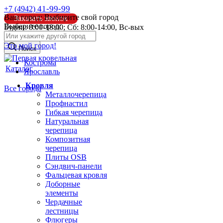
41-99-99
+7 (4942)
Ваш город:
Выбирите свой город
Заказать звонок
Выберите город:
Будни: 8:00-18:00; Сб: 8:00-14:00, Вс-вых
info@pk44.ru
Это мой город!
Поиск
Кострома
Каталог
Ярославль
Кровля
Все города
Металлочерепица
Профнастил
Гибкая черепица
Натуральная
черепица
Композитная
черепица
Плиты OSB
Сэндвич-панели
Фальцевая кровля
Доборные
элементы
Чердачные
лестницы
Флюгеры