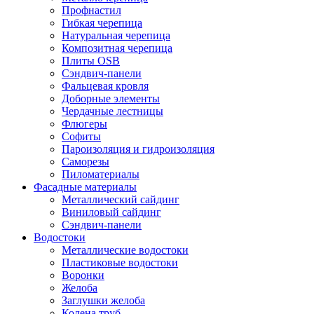
Профнастил
Гибкая черепица
Натуральная черепица
Композитная черепица
Плиты OSB
Сэндвич-панели
Фальцевая кровля
Доборные элементы
Чердачные лестницы
Флюгеры
Софиты
Пароизоляция и гидроизоляция
Саморезы
Пиломатериалы
Фасадные материалы
Металлический сайдинг
Виниловый сайдинг
Сэндвич-панели
Водостоки
Металлические водостоки
Пластиковые водостоки
Воронки
Желоба
Заглушки желоба
Колена труб