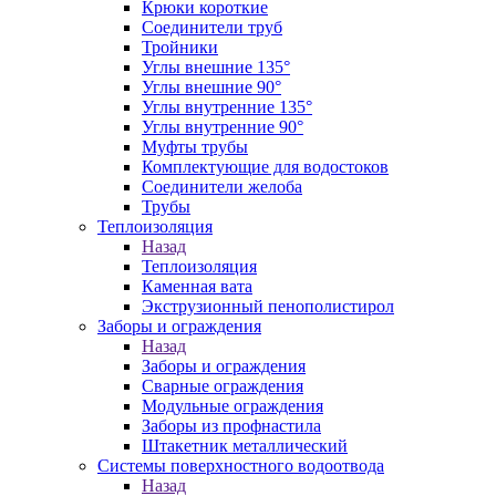
Крюки короткие
Соединители труб
Тройники
Углы внешние 135°
Углы внешние 90°
Углы внутренние 135°
Углы внутренние 90°
Муфты трубы
Комплектующие для водостоков
Соединители желоба
Трубы
Теплоизоляция
Назад
Теплоизоляция
Каменная вата
Экструзионный пенополистирол
Заборы и ограждения
Назад
Заборы и ограждения
Сварные ограждения
Модульные ограждения
Заборы из профнастила
Штакетник металлический
Системы поверхностного водоотвода
Назад