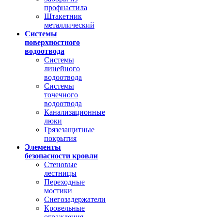
профнастила
Штакетник
металлический
Системы
поверхностного
водоотвода
Системы
линейного
водоотвода
Системы
точечного
водоотвода
Канализационные
люки
Грязезащитные
покрытия
Элементы
безопасности кровли
Стеновые
лестницы
Переходные
мостики
Снегозадержатели
Кровельные
ограждения