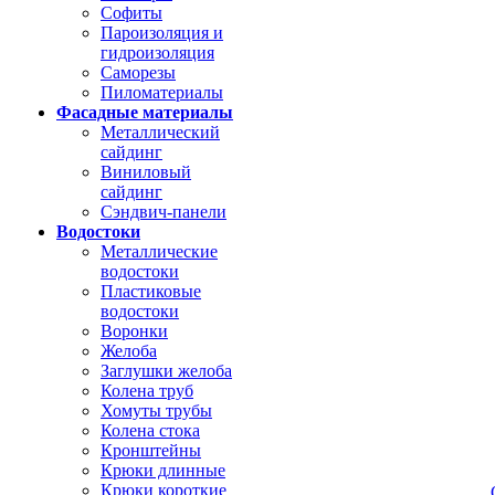
Софиты
Пароизоляция и
гидроизоляция
Саморезы
Пиломатериалы
Фасадные материалы
Металлический
сайдинг
Виниловый
сайдинг
Сэндвич-панели
Водостоки
Металлические
водостоки
Пластиковые
водостоки
Воронки
Желоба
Заглушки желоба
Колена труб
Хомуты трубы
Колена стока
Кронштейны
Крюки длинные
Крюки короткие