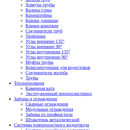
Хомуты трубы
Колена стока
Кронштейны
Крюки длинные
Крюки короткие
Соединители труб
Тройники
Углы внешние 135°
Углы внешние 90°
Углы внутренние 135°
Углы внутренние 90°
Муфты трубы
Комплектующие для водостоков
Соединители желоба
Трубы
Теплоизоляция
Каменная вата
Экструзионный пенополистирол
Заборы и ограждения
Сварные ограждения
Модульные ограждения
Заборы из профнастила
Штакетник металлический
Системы поверхностного водоотвода