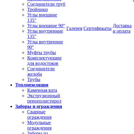
Соединители труб
Тройники
Углы внешние
135°
Углы внешние 90°
Доставка
Галерея
Сертификаты
Углы внутренние
и оплата
135°
Углы внутренние
90°
Муфты трубы
Комплектующие
для водостоков
Соединители
желоба
Трубы
Теплоизоляция
Каменная вата
Экструзионный
пенополистирол
Заборы и ограждения
Сварные
ограждения
Модульные
ограждения
Заборы из