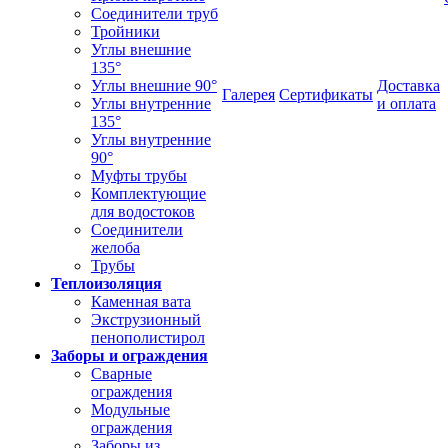
Соединители труб
Тройники
Углы внешние
135°
Углы внешние 90°
Доставка
Галерея
Сертификаты
Углы внутренние
и оплата
135°
Углы внутренние
90°
Муфты трубы
Комплектующие
для водостоков
Соединители
желоба
Трубы
Теплоизоляция
Каменная вата
Экструзионный
пенополистирол
Заборы и ограждения
Сварные
ограждения
Модульные
ограждения
Заборы из