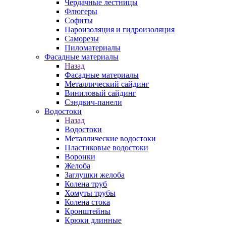
Чердачные лестницы
Флюгеры
Софиты
Пароизоляция и гидроизоляция
Саморезы
Пиломатериалы
Фасадные материалы
Назад
Фасадные материалы
Металлический сайдинг
Виниловый сайдинг
Сэндвич-панели
Водостоки
Назад
Водостоки
Металлические водостоки
Пластиковые водостоки
Воронки
Желоба
Заглушки желоба
Колена труб
Хомуты трубы
Колена стока
Кронштейны
Крюки длинные