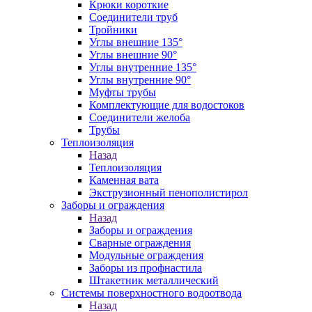
Крюки короткие
Соединители труб
Тройники
Углы внешние 135°
Углы внешние 90°
Углы внутренние 135°
Углы внутренние 90°
Муфты трубы
Комплектующие для водостоков
Соединители желоба
Трубы
Теплоизоляция
Назад
Теплоизоляция
Каменная вата
Экструзионный пенополистирол
Заборы и ограждения
Назад
Заборы и ограждения
Сварные ограждения
Модульные ограждения
Заборы из профнастила
Штакетник металлический
Системы поверхностного водоотвода
Назад