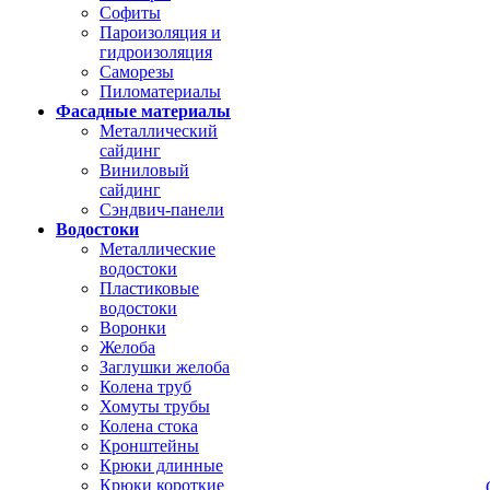
Софиты
Пароизоляция и
гидроизоляция
Саморезы
Пиломатериалы
Фасадные материалы
Металлический
сайдинг
Виниловый
сайдинг
Сэндвич-панели
Водостоки
Металлические
водостоки
Пластиковые
водостоки
Воронки
Желоба
Заглушки желоба
Колена труб
Хомуты трубы
Колена стока
Кронштейны
Крюки длинные
Крюки короткие