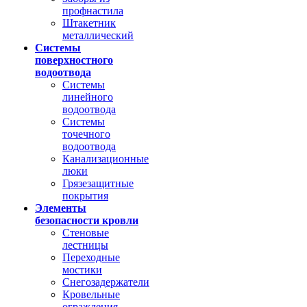
профнастила
Штакетник
металлический
Системы
поверхностного
водоотвода
Системы
линейного
водоотвода
Системы
точечного
водоотвода
Канализационные
люки
Грязезащитные
покрытия
Элементы
безопасности кровли
Стеновые
лестницы
Переходные
мостики
Снегозадержатели
Кровельные
ограждения