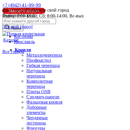
41-99-99
+7 (4942)
Ваш город:
Выбирите свой город
Заказать звонок
Выберите город:
Будни: 8:00-18:00; Сб: 8:00-14:00, Вс-вых
info@pk44.ru
Это мой город!
Поиск
Кострома
Каталог
Ярославль
Кровля
Все города
Металлочерепица
Профнастил
Гибкая черепица
Натуральная
черепица
Композитная
черепица
Плиты OSB
Сэндвич-панели
Фальцевая кровля
Доборные
элементы
Чердачные
лестницы
Флюгеры