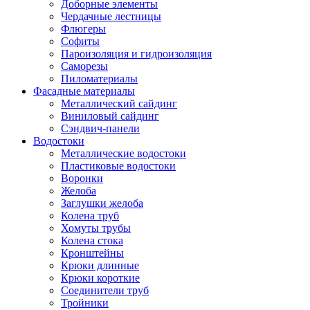
Доборные элементы
Чердачные лестницы
Флюгеры
Софиты
Пароизоляция и гидроизоляция
Саморезы
Пиломатериалы
Фасадные материалы
Металлический сайдинг
Виниловый сайдинг
Сэндвич-панели
Водостоки
Металлические водостоки
Пластиковые водостоки
Воронки
Желоба
Заглушки желоба
Колена труб
Хомуты трубы
Колена стока
Кронштейны
Крюки длинные
Крюки короткие
Соединители труб
Тройники