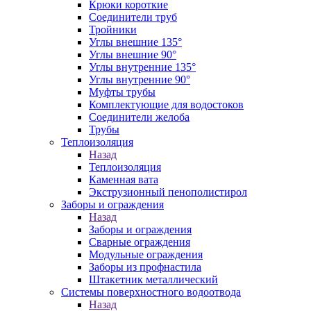
Крюки короткие
Соединители труб
Тройники
Углы внешние 135°
Углы внешние 90°
Углы внутренние 135°
Углы внутренние 90°
Муфты трубы
Комплектующие для водостоков
Соединители желоба
Трубы
Теплоизоляция
Назад
Теплоизоляция
Каменная вата
Экструзионный пенополистирол
Заборы и ограждения
Назад
Заборы и ограждения
Сварные ограждения
Модульные ограждения
Заборы из профнастила
Штакетник металлический
Системы поверхностного водоотвода
Назад