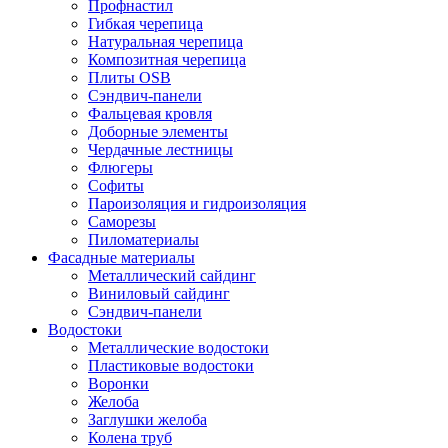
Профнастил
Гибкая черепица
Натуральная черепица
Композитная черепица
Плиты OSB
Сэндвич-панели
Фальцевая кровля
Доборные элементы
Чердачные лестницы
Флюгеры
Софиты
Пароизоляция и гидроизоляция
Саморезы
Пиломатериалы
Фасадные материалы
Металлический сайдинг
Виниловый сайдинг
Сэндвич-панели
Водостоки
Металлические водостоки
Пластиковые водостоки
Воронки
Желоба
Заглушки желоба
Колена труб