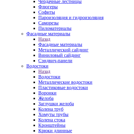
Чердачные лестницы
Флюгеры
Софиты
Пароизоляция и гидроизоляция
Саморезы
Пиломатериалы
Фасадные материалы
Назад
Фасадные материалы
Металлический сайдинг
Виниловый сайдинг
Сэндвич-панели
Водостоки
Назад
Водостоки
Металлические водостоки
Пластиковые водостоки
Воронки
Желоба
Заглушки желоба
Колена труб
Хомуты трубы
Колена стока
Кронштейны
Крюки длинные