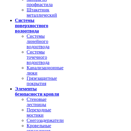
профнастила
Штакетник
металлический
Системы
поверхностного
водоотвода
Системы
линейного
водоотвода
Системы
точечного
водоотвода
Канализационные
люки
Грязезащитные
покрытия
Элементы
безопасности кровли
Стеновые
лестницы
Переходные
мостики
Снегозадержатели
Кровельные
ограждения