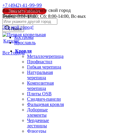
41-99-99
+7 (4942)
Ваш город:
Выбирите свой город
Заказать звонок
Выберите город:
Будни: 8:00-18:00; Сб: 8:00-14:00, Вс-вых
info@pk44.ru
Это мой город!
Поиск
Кострома
Каталог
Ярославль
Кровля
Все города
Металлочерепица
Профнастил
Гибкая черепица
Натуральная
черепица
Композитная
черепица
Плиты OSB
Сэндвич-панели
Фальцевая кровля
Доборные
элементы
Чердачные
лестницы
Флюгеры