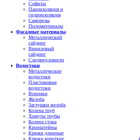
Софиты
Пароизоляция и
гидроизоляция
Саморезы
Пиломатериалы
Фасадные материалы
Металлический
сайдинг
Виниловый
сайдинг
Сэндвич-панели
Водостоки
Металлические
водостоки
Пластиковые
водостоки
Воронки
Желоба
Заглушки желоба
Колена труб
Хомуты трубы
Колена стока
Кронштейны
Крюки длинные
Крюки короткие