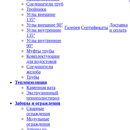
Соединители труб
Тройники
Углы внешние
135°
Углы внешние 90°
Доставка
Галерея
Сертификаты
Углы внутренние
и оплата
135°
Углы внутренние
90°
Муфты трубы
Комплектующие
для водостоков
Соединители
желоба
Трубы
Теплоизоляция
Каменная вата
Экструзионный
пенополистирол
Заборы и ограждения
Сварные
ограждения
Модульные
ограждения
Заборы из