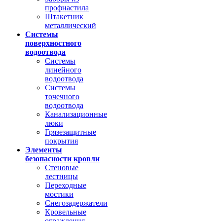
профнастила
Штакетник
металлический
Системы
поверхностного
водоотвода
Системы
линейного
водоотвода
Системы
точечного
водоотвода
Канализационные
люки
Грязезащитные
покрытия
Элементы
безопасности кровли
Стеновые
лестницы
Переходные
мостики
Снегозадержатели
Кровельные
ограждения