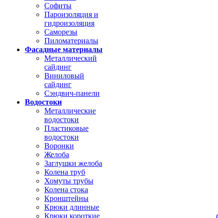
Софиты
Пароизоляция и
гидроизоляция
Саморезы
Пиломатериалы
Фасадные материалы
Металлический
сайдинг
Виниловый
сайдинг
Сэндвич-панели
Водостоки
Металлические
водостоки
Пластиковые
водостоки
Воронки
Желоба
Заглушки желоба
Колена труб
Хомуты трубы
Колена стока
Кронштейны
Крюки длинные
Крюки короткие