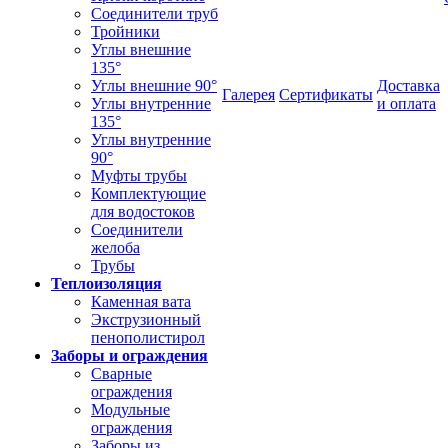
Соединители труб
Тройники
Углы внешние
135°
Углы внешние 90°
Доставка
Галерея
Сертификаты
Углы внутренние
и оплата
135°
Углы внутренние
90°
Муфты трубы
Комплектующие
для водостоков
Соединители
желоба
Трубы
Теплоизоляция
Каменная вата
Экструзионный
пенополистирол
Заборы и ограждения
Сварные
ограждения
Модульные
ограждения
Заборы из