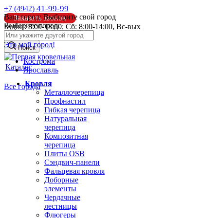
41-99-99
+7 (4942)
Ваш город:
Выбирите свой город
Заказать звонок
Выберите город:
Будни: 8:00-18:00; Сб: 8:00-14:00, Вс-вых
info@pk44.ru
Это мой город!
Поиск
Кострома
Каталог
Ярославль
Кровля
Все города
Металлочерепица
Профнастил
Гибкая черепица
Натуральная
черепица
Композитная
черепица
Плиты OSB
Сэндвич-панели
Фальцевая кровля
Доборные
элементы
Чердачные
лестницы
Флюгеры