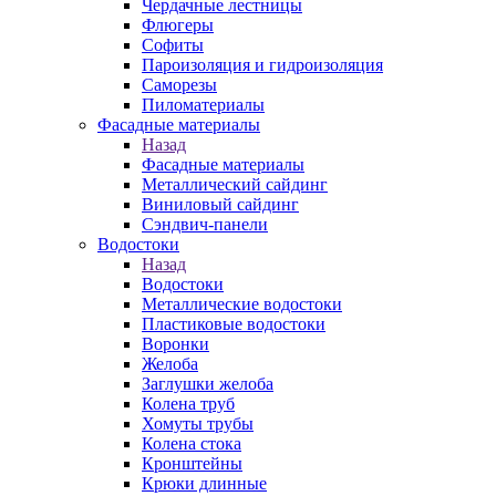
Чердачные лестницы
Флюгеры
Софиты
Пароизоляция и гидроизоляция
Саморезы
Пиломатериалы
Фасадные материалы
Назад
Фасадные материалы
Металлический сайдинг
Виниловый сайдинг
Сэндвич-панели
Водостоки
Назад
Водостоки
Металлические водостоки
Пластиковые водостоки
Воронки
Желоба
Заглушки желоба
Колена труб
Хомуты трубы
Колена стока
Кронштейны
Крюки длинные