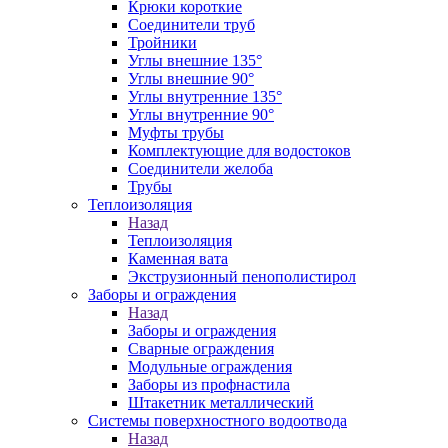
Крюки короткие
Соединители труб
Тройники
Углы внешние 135°
Углы внешние 90°
Углы внутренние 135°
Углы внутренние 90°
Муфты трубы
Комплектующие для водостоков
Соединители желоба
Трубы
Теплоизоляция
Назад
Теплоизоляция
Каменная вата
Экструзионный пенополистирол
Заборы и ограждения
Назад
Заборы и ограждения
Сварные ограждения
Модульные ограждения
Заборы из профнастила
Штакетник металлический
Системы поверхностного водоотвода
Назад