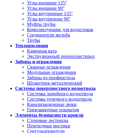
Углы внешние 135°
Углы внешние 90°
Углы внутренние 135°
Углы внутренние 90°
Муфты трубы
Комплектующие для водостоков
Соединители желоба
Трубы
Теплоизоляция
Каменная вата
Экструзионный пенополистирол
Заборы и ограждения
Сварные ограждения
Модульные ограждения
Заборы из профнастила
Штакетник металлический
Системы поверхностного водоотвода
Системы линейного водоотвода
Системы точечного водоотвода
Канализационные люки
Грязезащитные покрытия
Элементы безопасности кровли
Стеновые лестницы
Переходные мостики
Снегозадержатели