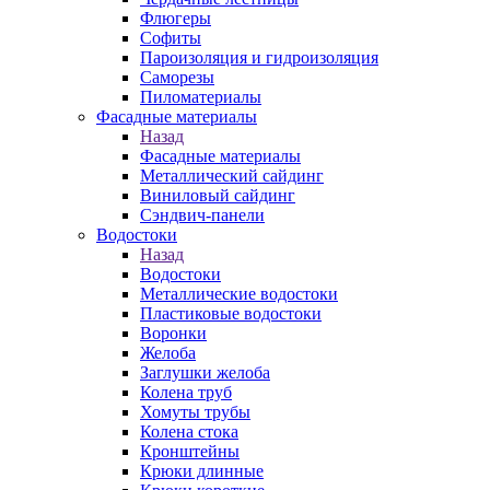
Флюгеры
Софиты
Пароизоляция и гидроизоляция
Саморезы
Пиломатериалы
Фасадные материалы
Назад
Фасадные материалы
Металлический сайдинг
Виниловый сайдинг
Сэндвич-панели
Водостоки
Назад
Водостоки
Металлические водостоки
Пластиковые водостоки
Воронки
Желоба
Заглушки желоба
Колена труб
Хомуты трубы
Колена стока
Кронштейны
Крюки длинные