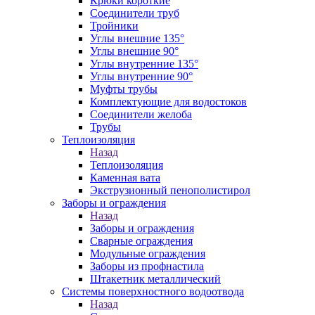
Крюки короткие
Соединители труб
Тройники
Углы внешние 135°
Углы внешние 90°
Углы внутренние 135°
Углы внутренние 90°
Муфты трубы
Комплектующие для водостоков
Соединители желоба
Трубы
Теплоизоляция
Назад
Теплоизоляция
Каменная вата
Экструзионный пенополистирол
Заборы и ограждения
Назад
Заборы и ограждения
Сварные ограждения
Модульные ограждения
Заборы из профнастила
Штакетник металлический
Системы поверхностного водоотвода
Назад