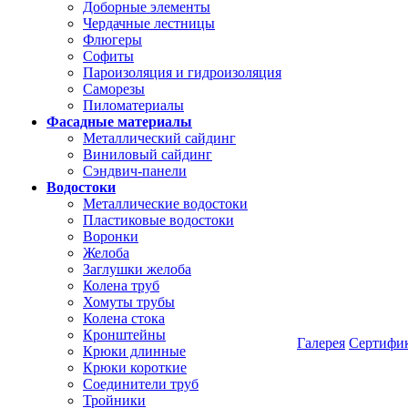
Доборные элементы
Чердачные лестницы
Флюгеры
Софиты
Пароизоляция и гидроизоляция
Саморезы
Пиломатериалы
Фасадные материалы
Металлический сайдинг
Виниловый сайдинг
Сэндвич-панели
Водостоки
Металлические водостоки
Пластиковые водостоки
Воронки
Желоба
Заглушки желоба
Колена труб
Хомуты трубы
Колена стока
Кронштейны
Галерея
Сертифи
Крюки длинные
Крюки короткие
Соединители труб
Тройники