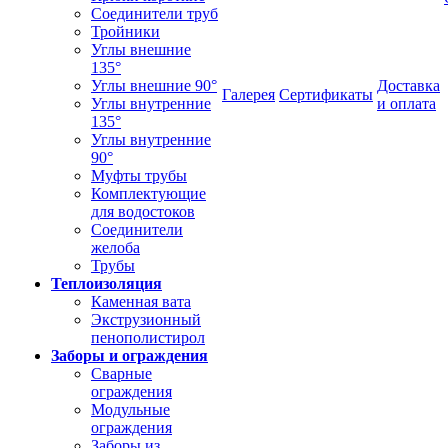
Соединители труб
Тройники
Углы внешние
135°
Углы внешние 90°
Доставка
Галерея
Сертификаты
Углы внутренние
и оплата
135°
Углы внутренние
90°
Муфты трубы
Комплектующие
для водостоков
Соединители
желоба
Трубы
Теплоизоляция
Каменная вата
Экструзионный
пенополистирол
Заборы и ограждения
Сварные
ограждения
Модульные
ограждения
Заборы из