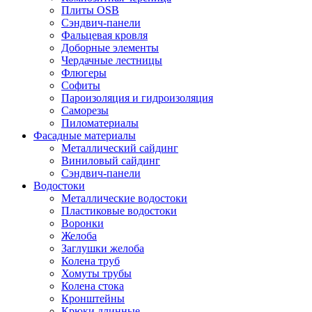
Плиты OSB
Сэндвич-панели
Фальцевая кровля
Доборные элементы
Чердачные лестницы
Флюгеры
Софиты
Пароизоляция и гидроизоляция
Саморезы
Пиломатериалы
Фасадные материалы
Металлический сайдинг
Виниловый сайдинг
Сэндвич-панели
Водостоки
Металлические водостоки
Пластиковые водостоки
Воронки
Желоба
Заглушки желоба
Колена труб
Хомуты трубы
Колена стока
Кронштейны
Крюки длинные