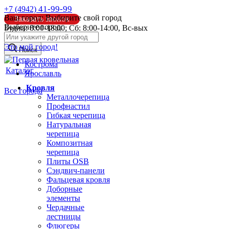
41-99-99
+7 (4942)
Ваш город:
Выбирите свой город
Заказать звонок
Выберите город:
Будни: 8:00-18:00; Сб: 8:00-14:00, Вс-вых
info@pk44.ru
Это мой город!
Поиск
Кострома
Каталог
Ярославль
Кровля
Все города
Металлочерепица
Профнастил
Гибкая черепица
Натуральная
черепица
Композитная
черепица
Плиты OSB
Сэндвич-панели
Фальцевая кровля
Доборные
элементы
Чердачные
лестницы
Флюгеры