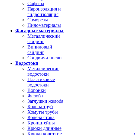
Софиты
Пароизоляция и
гидроизоляция
Саморезы
Пиломатериалы
Фасадные материалы
Металлический
сайдинг
Виниловый
сайдинг
Сэндвич-панели
Водостоки
Металлические
водостоки
Пластиковые
водостоки
Воронки
Желоба
Заглушки желоба
Колена труб
Хомуты трубы
Колена стока
Кронштейны
Крюки длинные
Крюки короткие