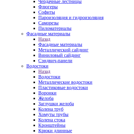
Чердачные лестницы
Флюгеры
Софиты
Пароизоляция и гидроизоляция
Саморезы
Пиломатериалы
Фасадные материалы
Назад
Фасадные материалы
Металлический сайдинг
Виниловый сайдинг
Сэндвич-панели
Водостоки
Назад
Водостоки
Металлические водостоки
Пластиковые водостоки
Воронки
Желоба
Заглушки желоба
Колена труб
Хомуты трубы
Колена стока
Кронштейны
Крюки длинные