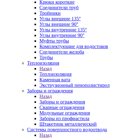
Крюки короткие
Соединители труб
Тройники
Углы внешние 135°
Углы внешние 90°
Углы внутренние 135°
Углы внутренние 90°
Муфты трубы
Комплектующие для водостоков
Соединители желоба
Трубы
Теплоизоляция
Назад
Теплоизоляция
Каменная вата
Экструзионный пенополистирол
Заборы и ограждения
Назад
Заборы и ограждения
Сварные ограждения
Модульные ограждения
Заборы из профнастила
Штакетник металлический
Системы поверхностного водоотвода
Назад