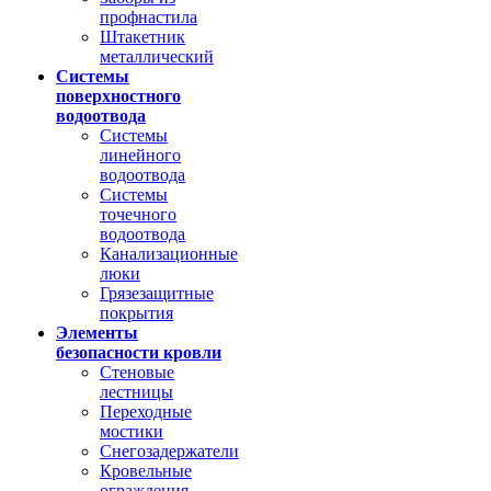
профнастила
Штакетник
металлический
Системы
поверхностного
водоотвода
Системы
линейного
водоотвода
Системы
точечного
водоотвода
Канализационные
люки
Грязезащитные
покрытия
Элементы
безопасности кровли
Стеновые
лестницы
Переходные
мостики
Снегозадержатели
Кровельные
ограждения