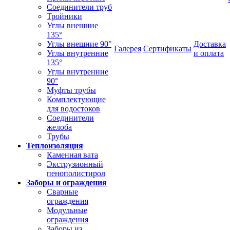
Соединители труб
Тройники
Углы внешние
135°
Углы внешние 90°
Доставка
Галерея
Сертификаты
Углы внутренние
и оплата
135°
Углы внутренние
90°
Муфты трубы
Комплектующие
для водостоков
Соединители
желоба
Трубы
Теплоизоляция
Каменная вата
Экструзионный
пенополистирол
Заборы и ограждения
Сварные
ограждения
Модульные
ограждения
Заборы из