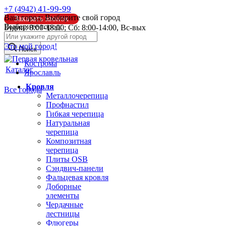
41-99-99
+7 (4942)
Ваш город:
Выбирите свой город
Заказать звонок
Выберите город:
Будни: 8:00-18:00; Сб: 8:00-14:00, Вс-вых
info@pk44.ru
Это мой город!
Поиск
Кострома
Каталог
Ярославль
Кровля
Все города
Металлочерепица
Профнастил
Гибкая черепица
Натуральная
черепица
Композитная
черепица
Плиты OSB
Сэндвич-панели
Фальцевая кровля
Доборные
элементы
Чердачные
лестницы
Флюгеры