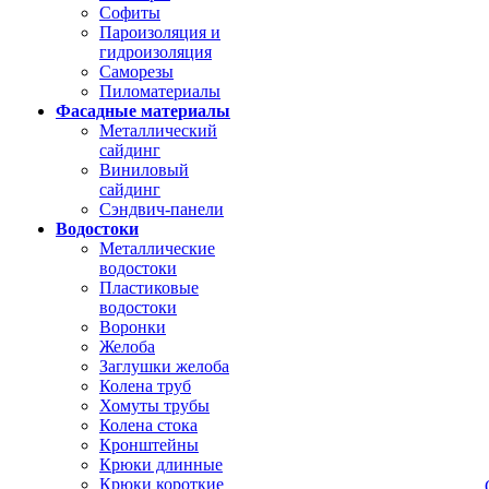
Софиты
Пароизоляция и
гидроизоляция
Саморезы
Пиломатериалы
Фасадные материалы
Металлический
сайдинг
Виниловый
сайдинг
Сэндвич-панели
Водостоки
Металлические
водостоки
Пластиковые
водостоки
Воронки
Желоба
Заглушки желоба
Колена труб
Хомуты трубы
Колена стока
Кронштейны
Крюки длинные
Крюки короткие