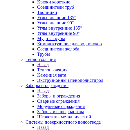
Крюки короткие
Соединители труб
Тройники
Углы внешние 135°
Углы внешние 90°
Углы внутренние 135°
Углы внутренние 90°
Муфты трубы
Комплектующие для водостоков
Соединители желоба
Трубы
Теплоизоляция
Назад
Теплоизоляция
Каменная вата
Экструзионный пенополистирол
Заборы и ограждения
Назад
Заборы и ограждения
Сварные ограждения
Модульные ограждения
Заборы из профнастила
Штакетник металлический
Системы поверхностного водоотвода
Назад