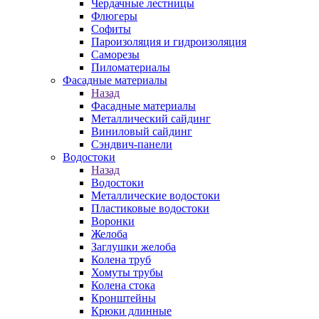
Чердачные лестницы
Флюгеры
Софиты
Пароизоляция и гидроизоляция
Саморезы
Пиломатериалы
Фасадные материалы
Назад
Фасадные материалы
Металлический сайдинг
Виниловый сайдинг
Сэндвич-панели
Водостоки
Назад
Водостоки
Металлические водостоки
Пластиковые водостоки
Воронки
Желоба
Заглушки желоба
Колена труб
Хомуты трубы
Колена стока
Кронштейны
Крюки длинные