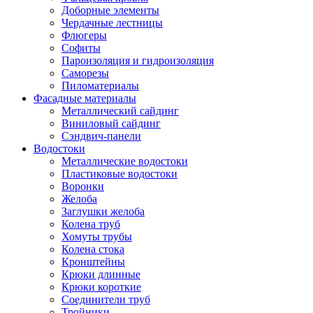
Доборные элементы
Чердачные лестницы
Флюгеры
Софиты
Пароизоляция и гидроизоляция
Саморезы
Пиломатериалы
Фасадные материалы
Металлический сайдинг
Виниловый сайдинг
Сэндвич-панели
Водостоки
Металлические водостоки
Пластиковые водостоки
Воронки
Желоба
Заглушки желоба
Колена труб
Хомуты трубы
Колена стока
Кронштейны
Крюки длинные
Крюки короткие
Соединители труб
Тройники