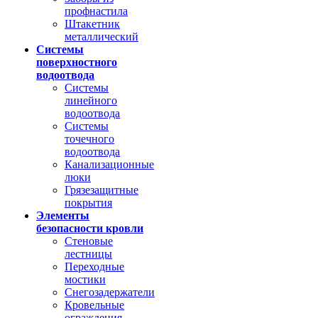
профнастила
Штакетник
металлический
Системы
поверхностного
водоотвода
Системы
линейного
водоотвода
Системы
точечного
водоотвода
Канализационные
люки
Грязезащитные
покрытия
Элементы
безопасности кровли
Стеновые
лестницы
Переходные
мостики
Снегозадержатели
Кровельные
ограждения