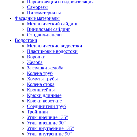
Пароизоляция и гидроизоляция
Саморезы
Пиломатериалы
Фасадные материалы
Металлический сайдинг
Виниловый сайдинг
Сэндвич-панели
Водостоки
Металлические водостоки
Пластиковые водостоки
Воронки
Желоба
Заглушки желоба
Колена труб
Хомуты трубы
Колена стока
Кронштейны
Крюки длинные
Крюки короткие
Соединители труб
Тройники
Углы внешние 135°
Углы внешние 90°
Углы внутренние 135°
Углы внутренние 90°