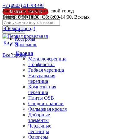
41-99-99
+7 (4942)
Ваш город:
Выбирите свой город
Заказать звонок
Выберите город:
Будни: 8:00-18:00; Сб: 8:00-14:00, Вс-вых
info@pk44.ru
Это мой город!
Поиск
Кострома
Каталог
Ярославль
Кровля
Все города
Металлочерепица
Профнастил
Гибкая черепица
Натуральная
черепица
Композитная
черепица
Плиты OSB
Сэндвич-панели
Фальцевая кровля
Доборные
элементы
Чердачные
лестницы
Флюгеры