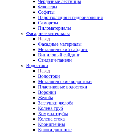
Чердачные лестницы
Флюгеры
Софиты
Пароизоляция и гидроизоляция
Саморезы
Пиломатериалы
Фасадные материалы
Назад
Фасадные материалы
Металлический сайдинг
Виниловый сайдинг
Сэндвич-панели
Водостоки
Назад
Водостоки
Металлические водостоки
Пластиковые водостоки
Воронки
Желоба
Заглушки желоба
Колена труб
Хомуты трубы
Колена стока
Кронштейны
Крюки длинные