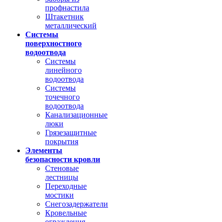
профнастила
Штакетник
металлический
Системы
поверхностного
водоотвода
Системы
линейного
водоотвода
Системы
точечного
водоотвода
Канализационные
люки
Грязезащитные
покрытия
Элементы
безопасности кровли
Стеновые
лестницы
Переходные
мостики
Снегозадержатели
Кровельные
ограждения