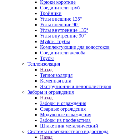
Крюки короткие
Соединители труб
Тройники
Углы внешние 135°
Углы внешние 90°
Углы внутренние 135°
Углы внутренние 90°
Муфты трубы
Комплектующие для водостоков
Соединители желоба
Трубы
Теплоизоляция
Назад
Теплоизоляция
Каменная вата
Экструзионный пенополистирол
Заборы и ограждения
Назад
Заборы и ограждения
Сварные ограждения
Модульные ограждения
Заборы из профнастила
Штакетник металлический
Системы поверхностного водоотвода
Назад