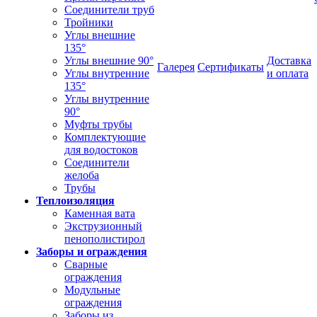
Соединители труб
Тройники
Углы внешние
135°
Углы внешние 90°
Доставка
Галерея
Сертификаты
Углы внутренние
и оплата
135°
Углы внутренние
90°
Муфты трубы
Комплектующие
для водостоков
Соединители
желоба
Трубы
Теплоизоляция
Каменная вата
Экструзионный
пенополистирол
Заборы и ограждения
Сварные
ограждения
Модульные
ограждения
Заборы из