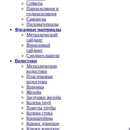
Софиты
Пароизоляция и
гидроизоляция
Саморезы
Пиломатериалы
Фасадные материалы
Металлический
сайдинг
Виниловый
сайдинг
Сэндвич-панели
Водостоки
Металлические
водостоки
Пластиковые
водостоки
Воронки
Желоба
Заглушки желоба
Колена труб
Хомуты трубы
Колена стока
Кронштейны
Крюки длинные
Крюки короткие