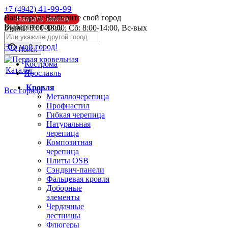
41-99-99
+7 (4942)
Ваш город:
Выбирите свой город
Заказать звонок
Выберите город:
Будни: 8:00-18:00; Сб: 8:00-14:00, Вс-вых
info@pk44.ru
Это мой город!
Поиск
Кострома
Каталог
Ярославль
Кровля
Все города
Металлочерепица
Профнастил
Гибкая черепица
Натуральная
черепица
Композитная
черепица
Плиты OSB
Сэндвич-панели
Фальцевая кровля
Доборные
элементы
Чердачные
лестницы
Флюгеры