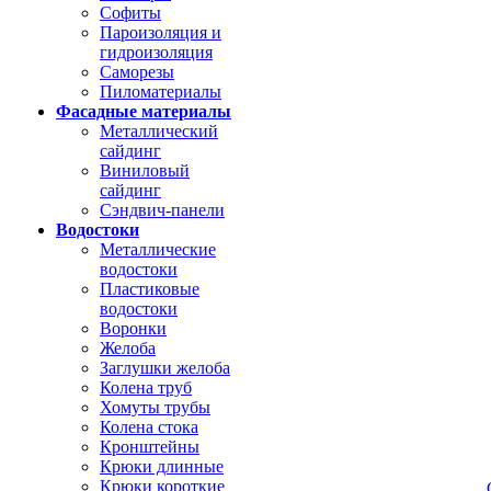
Софиты
Пароизоляция и
гидроизоляция
Саморезы
Пиломатериалы
Фасадные материалы
Металлический
сайдинг
Виниловый
сайдинг
Сэндвич-панели
Водостоки
Металлические
водостоки
Пластиковые
водостоки
Воронки
Желоба
Заглушки желоба
Колена труб
Хомуты трубы
Колена стока
Кронштейны
Крюки длинные
Крюки короткие