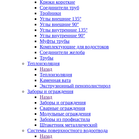
Крюки короткие
Соединители труб
Тройники
Углы внешние 135°
Углы внешние 90°
Углы внутренние 135°
Углы внутренние 90°
Муфты трубы
Комплектующие для водостоков
Соединители желоба
Трубы
Теплоизоляция
Назад
Теплоизоляция
Каменная вата
Экструзионный пенополистирол
Заборы и ограждения
Назад
Заборы и ограждения
Сварные ограждения
Модульные ограждения
Заборы из профнастила
Штакетник металлический
Системы поверхностного водоотвода
Назад