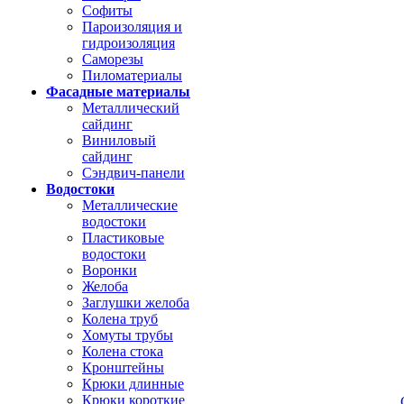
Софиты
Пароизоляция и
гидроизоляция
Саморезы
Пиломатериалы
Фасадные материалы
Металлический
сайдинг
Виниловый
сайдинг
Сэндвич-панели
Водостоки
Металлические
водостоки
Пластиковые
водостоки
Воронки
Желоба
Заглушки желоба
Колена труб
Хомуты трубы
Колена стока
Кронштейны
Крюки длинные
Крюки короткие