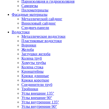
Пароизоляция и гидроизоляция
Саморезы
Пиломатериалы
Фасадные материалы
Металлический сайдинг
Виниловый сайдинг
Сэндвич-панели
Водостоки
Металлические водостоки
Пластиковые водостоки
Воронки
Желоба
Заглушки желоба
Колена труб
Хомуты трубы
Колена стока
Кронштейны
Крюки длинные
Крюки короткие
Соединители труб
Тройники
Углы внешние 135°
Углы внешние 90°
Углы внутренние 135°
Углы внутренние 90°