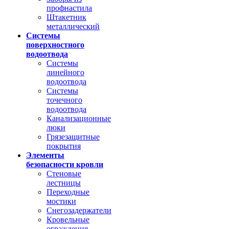
профнастила
Штакетник
металлический
Системы
поверхностного
водоотвода
Системы
линейного
водоотвода
Системы
точечного
водоотвода
Канализационные
люки
Грязезащитные
покрытия
Элементы
безопасности кровли
Стеновые
лестницы
Переходные
мостики
Снегозадержатели
Кровельные
ограждения