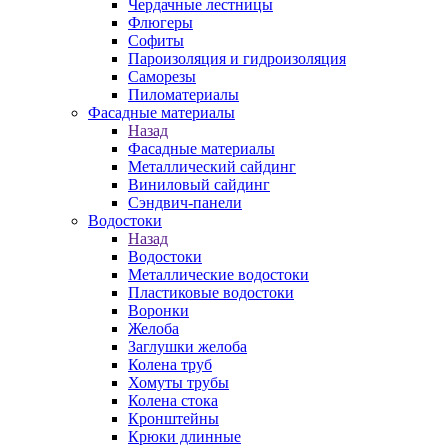
Чердачные лестницы
Флюгеры
Софиты
Пароизоляция и гидроизоляция
Саморезы
Пиломатериалы
Фасадные материалы
Назад
Фасадные материалы
Металлический сайдинг
Виниловый сайдинг
Сэндвич-панели
Водостоки
Назад
Водостоки
Металлические водостоки
Пластиковые водостоки
Воронки
Желоба
Заглушки желоба
Колена труб
Хомуты трубы
Колена стока
Кронштейны
Крюки длинные