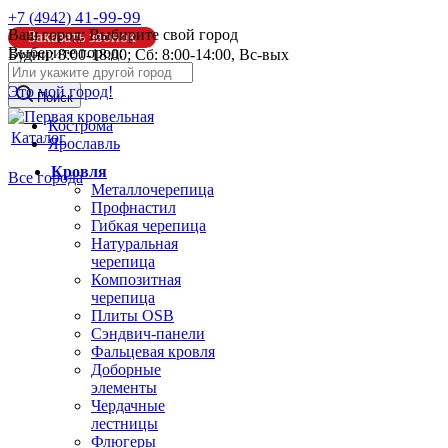
41-99-99
+7 (4942)
Ваш город:
Выбирите свой город
Заказать звонок
Выберите город:
Будни: 8:00-18:00; Сб: 8:00-14:00, Вс-вых
info@pk44.ru
Это мой город!
Поиск
Кострома
Каталог
Ярославль
Кровля
Все города
Металлочерепица
Профнастил
Гибкая черепица
Натуральная
черепица
Композитная
черепица
Плиты OSB
Сэндвич-панели
Фальцевая кровля
Доборные
элементы
Чердачные
лестницы
Флюгеры