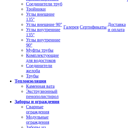
Соединители труб
Тройники
Углы внешние
135°
Углы внешние 90°
Доставка
Галерея
Сертификаты
Углы внутренние
и оплата
135°
Углы внутренние
90°
Муфты трубы
Комплектующие
для водостоков
Соединители
желоба
Трубы
Теплоизоляция
Каменная вата
Экструзионный
пенополистирол
Заборы и ограждения
Сварные
ограждения
Модульные
ограждения
Заборы из