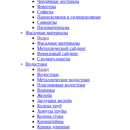
Чердачные лестницы
Флюгеры
Софиты
Пароизоляция и гидроизоляция
Саморезы
Пиломатериалы
Фасадные материалы
Назад
Фасадные материалы
Металлический сайдинг
Виниловый сайдинг
Сэндвич-панели
Водостоки
Назад
Водостоки
Металлические водостоки
Пластиковые водостоки
Воронки
Желоба
Заглушки желоба
Колена труб
Хомуты трубы
Колена стока
Кронштейны
Крюки длинные