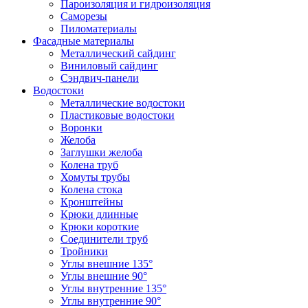
Пароизоляция и гидроизоляция
Саморезы
Пиломатериалы
Фасадные материалы
Металлический сайдинг
Виниловый сайдинг
Сэндвич-панели
Водостоки
Металлические водостоки
Пластиковые водостоки
Воронки
Желоба
Заглушки желоба
Колена труб
Хомуты трубы
Колена стока
Кронштейны
Крюки длинные
Крюки короткие
Соединители труб
Тройники
Углы внешние 135°
Углы внешние 90°
Углы внутренние 135°
Углы внутренние 90°