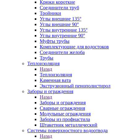
Крюки короткие
Соединители труб
Тройники
Углы внешние 135°
Углы внешние 90°
Углы внутренние 135°
Углы внутренние 90°
Муфты трубы
Комплектующие для водостоков
Соединители желоба
Трубы
Теплоизоляция
Назад
Теплоизоляция
Каменная вата
Экструзионный пенополистирол
Заборы и ограждения
Назад
Заборы и ограждения
Сварные ограждения
Модульные ограждения
Заборы из профнастила
Штакетник металлический
Системы поверхностного водоотвода
Назад