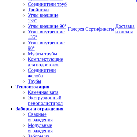
Соединители труб
Тройники
Углы внешние
135°
Углы внешние 90°
Доставка
Галерея
Сертификаты
Углы внутренние
и оплата
135°
Углы внутренние
90°
Муфты трубы
Комплектующие
для водостоков
Соединители
желоба
Трубы
Теплоизоляция
Каменная вата
Экструзионный
пенополистирол
Заборы и ограждения
Сварные
ограждения
Модульные
ограждения
Заборы из