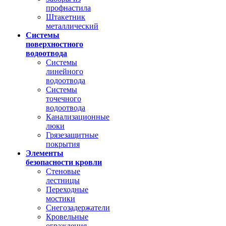
профнастила
Штакетник
металлический
Системы
поверхностного
водоотвода
Системы
линейного
водоотвода
Системы
точечного
водоотвода
Канализационные
люки
Грязезащитные
покрытия
Элементы
безопасности кровли
Стеновые
лестницы
Переходные
мостики
Снегозадержатели
Кровельные
ограждения