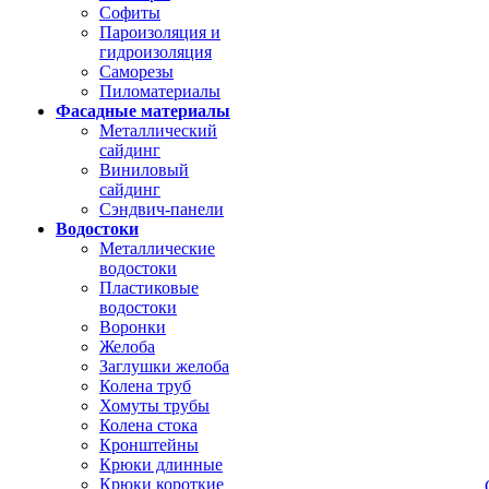
Софиты
Пароизоляция и
гидроизоляция
Саморезы
Пиломатериалы
Фасадные материалы
Металлический
сайдинг
Виниловый
сайдинг
Сэндвич-панели
Водостоки
Металлические
водостоки
Пластиковые
водостоки
Воронки
Желоба
Заглушки желоба
Колена труб
Хомуты трубы
Колена стока
Кронштейны
Крюки длинные
Крюки короткие