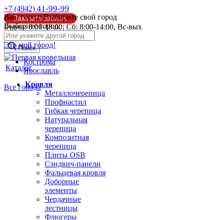
41-99-99
+7 (4942)
Ваш город:
Выбирите свой город
Заказать звонок
Выберите город:
Будни: 8:00-18:00; Сб: 8:00-14:00, Вс-вых
info@pk44.ru
Это мой город!
Поиск
Кострома
Каталог
Ярославль
Кровля
Все города
Металлочерепица
Профнастил
Гибкая черепица
Натуральная
черепица
Композитная
черепица
Плиты OSB
Сэндвич-панели
Фальцевая кровля
Доборные
элементы
Чердачные
лестницы
Флюгеры