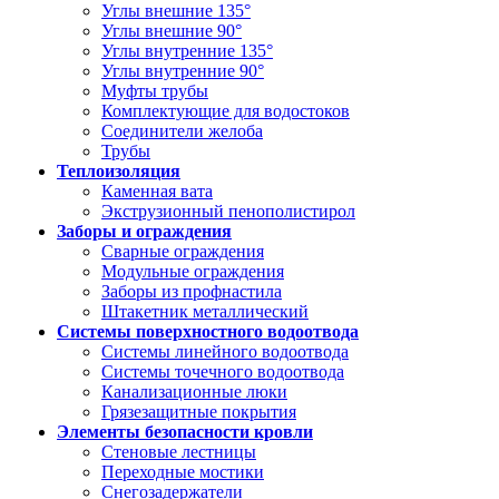
Углы внешние 135°
Углы внешние 90°
Углы внутренние 135°
Углы внутренние 90°
Муфты трубы
Комплектующие для водостоков
Соединители желоба
Трубы
Теплоизоляция
Каменная вата
Экструзионный пенополистирол
Заборы и ограждения
Сварные ограждения
Модульные ограждения
Заборы из профнастила
Штакетник металлический
Системы поверхностного водоотвода
Системы линейного водоотвода
Системы точечного водоотвода
Канализационные люки
Грязезащитные покрытия
Элементы безопасности кровли
Стеновые лестницы
Переходные мостики
Снегозадержатели