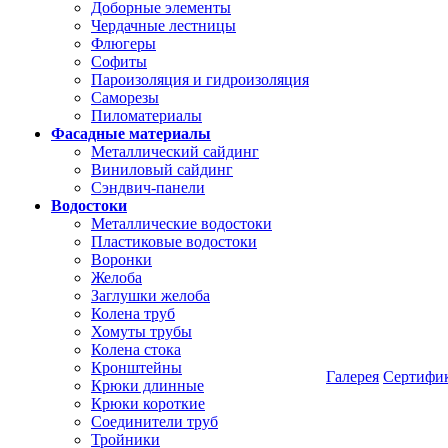
Доборные элементы
Чердачные лестницы
Флюгеры
Софиты
Пароизоляция и гидроизоляция
Саморезы
Пиломатериалы
Фасадные материалы
Металлический сайдинг
Виниловый сайдинг
Сэндвич-панели
Водостоки
Металлические водостоки
Пластиковые водостоки
Воронки
Желоба
Заглушки желоба
Колена труб
Хомуты трубы
Колена стока
Кронштейны
Галерея
Сертифи
Крюки длинные
Крюки короткие
Соединители труб
Тройники