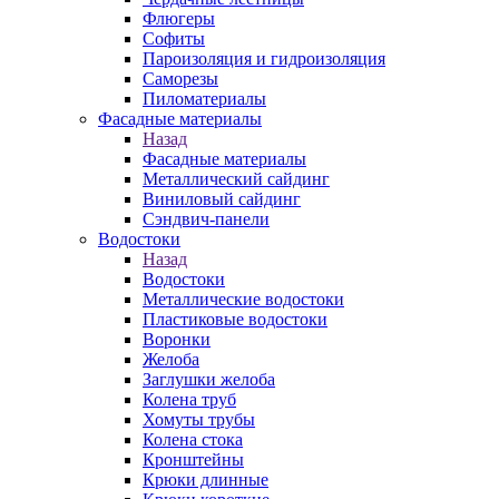
Флюгеры
Софиты
Пароизоляция и гидроизоляция
Саморезы
Пиломатериалы
Фасадные материалы
Назад
Фасадные материалы
Металлический сайдинг
Виниловый сайдинг
Сэндвич-панели
Водостоки
Назад
Водостоки
Металлические водостоки
Пластиковые водостоки
Воронки
Желоба
Заглушки желоба
Колена труб
Хомуты трубы
Колена стока
Кронштейны
Крюки длинные