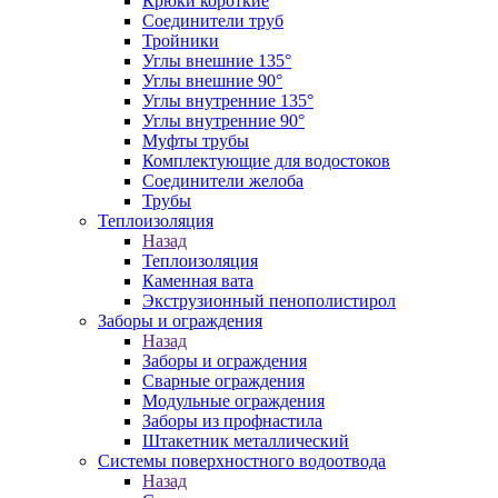
Крюки короткие
Соединители труб
Тройники
Углы внешние 135°
Углы внешние 90°
Углы внутренние 135°
Углы внутренние 90°
Муфты трубы
Комплектующие для водостоков
Соединители желоба
Трубы
Теплоизоляция
Назад
Теплоизоляция
Каменная вата
Экструзионный пенополистирол
Заборы и ограждения
Назад
Заборы и ограждения
Сварные ограждения
Модульные ограждения
Заборы из профнастила
Штакетник металлический
Системы поверхностного водоотвода
Назад