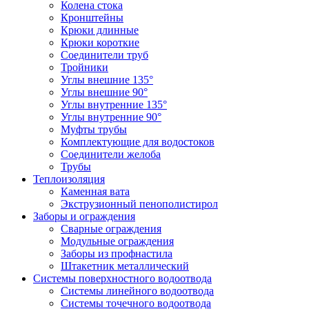
Колена стока
Кронштейны
Крюки длинные
Крюки короткие
Соединители труб
Тройники
Углы внешние 135°
Углы внешние 90°
Углы внутренние 135°
Углы внутренние 90°
Муфты трубы
Комплектующие для водостоков
Соединители желоба
Трубы
Теплоизоляция
Каменная вата
Экструзионный пенополистирол
Заборы и ограждения
Сварные ограждения
Модульные ограждения
Заборы из профнастила
Штакетник металлический
Системы поверхностного водоотвода
Системы линейного водоотвода
Системы точечного водоотвода