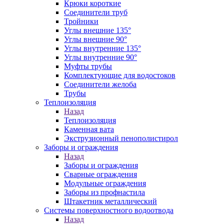
Крюки короткие
Соединители труб
Тройники
Углы внешние 135°
Углы внешние 90°
Углы внутренние 135°
Углы внутренние 90°
Муфты трубы
Комплектующие для водостоков
Соединители желоба
Трубы
Теплоизоляция
Назад
Теплоизоляция
Каменная вата
Экструзионный пенополистирол
Заборы и ограждения
Назад
Заборы и ограждения
Сварные ограждения
Модульные ограждения
Заборы из профнастила
Штакетник металлический
Системы поверхностного водоотвода
Назад