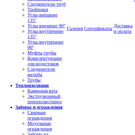
Соединители труб
Тройники
Углы внешние
135°
Углы внешние 90°
Доставка
Галерея
Сертификаты
Углы внутренние
и оплата
135°
Углы внутренние
90°
Муфты трубы
Комплектующие
для водостоков
Соединители
желоба
Трубы
Теплоизоляция
Каменная вата
Экструзионный
пенополистирол
Заборы и ограждения
Сварные
ограждения
Модульные
ограждения
Заборы из