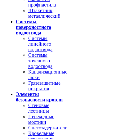
профнастила
Штакетник
металлический
Системы
поверхностного
водоотвода
Системы
линейного
водоотвода
Системы
точечного
водоотвода
Канализационные
люки
Грязезащитные
покрытия
Элементы
безопасности кровли
Стеновые
лестницы
Переходные
мостики
Снегозадержатели
Кровельные
ограждения