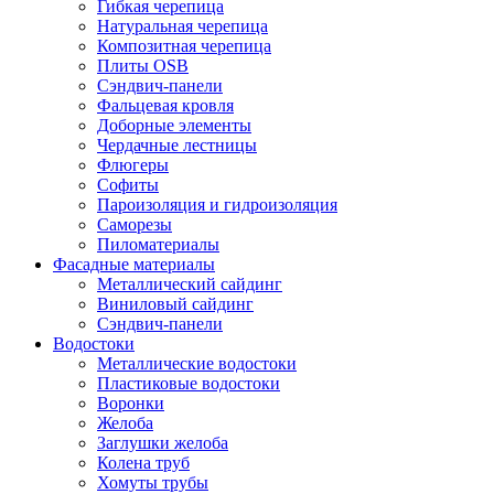
Гибкая черепица
Натуральная черепица
Композитная черепица
Плиты OSB
Сэндвич-панели
Фальцевая кровля
Доборные элементы
Чердачные лестницы
Флюгеры
Софиты
Пароизоляция и гидроизоляция
Саморезы
Пиломатериалы
Фасадные материалы
Металлический сайдинг
Виниловый сайдинг
Сэндвич-панели
Водостоки
Металлические водостоки
Пластиковые водостоки
Воронки
Желоба
Заглушки желоба
Колена труб
Хомуты трубы