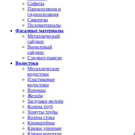
Софиты
Пароизоляция и
гидроизоляция
Саморезы
Пиломатериалы
Фасадные материалы
Металлический
сайдинг
Виниловый
сайдинг
Сэндвич-панели
Водостоки
Металлические
водостоки
Пластиковые
водостоки
Воронки
Желоба
Заглушки желоба
Колена труб
Хомуты трубы
Колена стока
Кронштейны
Крюки длинные
Крюки короткие