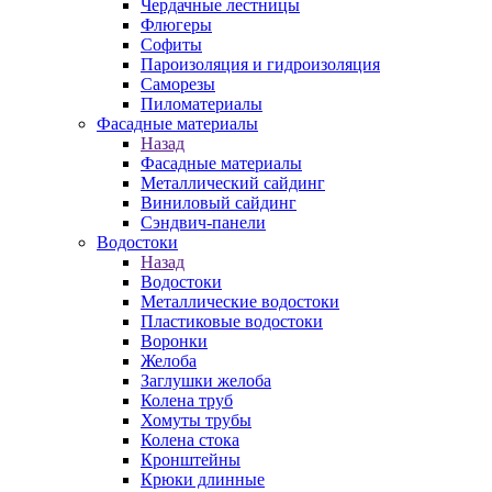
Чердачные лестницы
Флюгеры
Софиты
Пароизоляция и гидроизоляция
Саморезы
Пиломатериалы
Фасадные материалы
Назад
Фасадные материалы
Металлический сайдинг
Виниловый сайдинг
Сэндвич-панели
Водостоки
Назад
Водостоки
Металлические водостоки
Пластиковые водостоки
Воронки
Желоба
Заглушки желоба
Колена труб
Хомуты трубы
Колена стока
Кронштейны
Крюки длинные