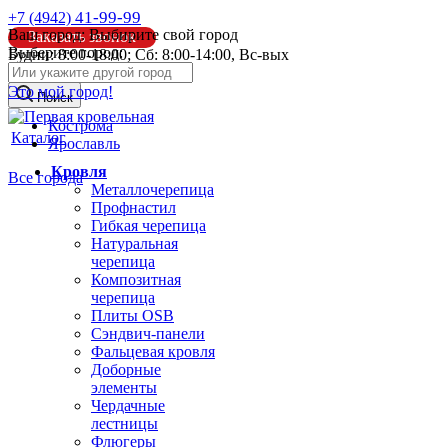
41-99-99
+7 (4942)
Ваш город:
Выбирите свой город
Заказать звонок
Выберите город:
Будни: 8:00-18:00; Сб: 8:00-14:00, Вс-вых
info@pk44.ru
Это мой город!
Поиск
Кострома
Каталог
Ярославль
Кровля
Все города
Металлочерепица
Профнастил
Гибкая черепица
Натуральная
черепица
Композитная
черепица
Плиты OSB
Сэндвич-панели
Фальцевая кровля
Доборные
элементы
Чердачные
лестницы
Флюгеры