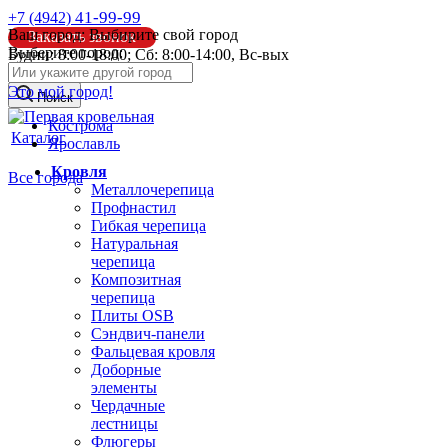
41-99-99
+7 (4942)
Ваш город:
Выбирите свой город
Заказать звонок
Выберите город:
Будни: 8:00-18:00; Сб: 8:00-14:00, Вс-вых
info@pk44.ru
Это мой город!
Поиск
Кострома
Каталог
Ярославль
Кровля
Все города
Металлочерепица
Профнастил
Гибкая черепица
Натуральная
черепица
Композитная
черепица
Плиты OSB
Сэндвич-панели
Фальцевая кровля
Доборные
элементы
Чердачные
лестницы
Флюгеры