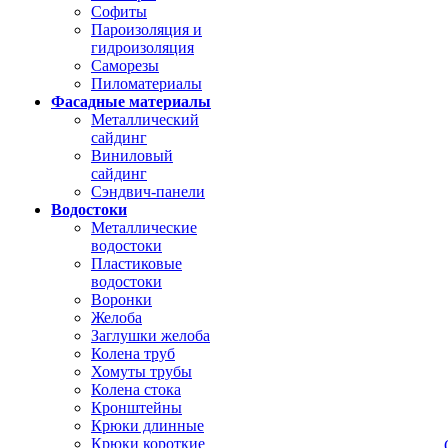
Софиты
Пароизоляция и
гидроизоляция
Саморезы
Пиломатериалы
Фасадные материалы
Металлический
сайдинг
Виниловый
сайдинг
Сэндвич-панели
Водостоки
Металлические
водостоки
Пластиковые
водостоки
Воронки
Желоба
Заглушки желоба
Колена труб
Хомуты трубы
Колена стока
Кронштейны
Крюки длинные
Крюки короткие