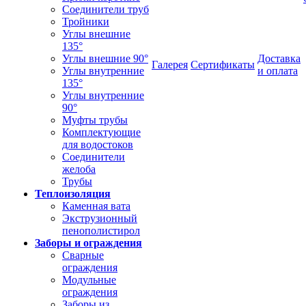
Соединители труб
Тройники
Углы внешние
135°
Углы внешние 90°
Доставка
Галерея
Сертификаты
Углы внутренние
и оплата
135°
Углы внутренние
90°
Муфты трубы
Комплектующие
для водостоков
Соединители
желоба
Трубы
Теплоизоляция
Каменная вата
Экструзионный
пенополистирол
Заборы и ограждения
Сварные
ограждения
Модульные
ограждения
Заборы из