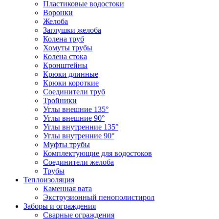
Пластиковые водостоки
Воронки
Желоба
Заглушки желоба
Колена труб
Хомуты трубы
Колена стока
Кронштейны
Крюки длинные
Крюки короткие
Соединители труб
Тройники
Углы внешние 135°
Углы внешние 90°
Углы внутренние 135°
Углы внутренние 90°
Муфты трубы
Комплектующие для водостоков
Соединители желоба
Трубы
Теплоизоляция
Каменная вата
Экструзионный пенополистирол
Заборы и ограждения
Сварные ограждения