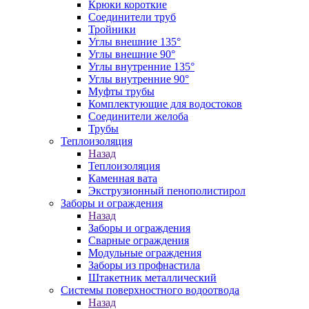
Крюки короткие
Соединители труб
Тройники
Углы внешние 135°
Углы внешние 90°
Углы внутренние 135°
Углы внутренние 90°
Муфты трубы
Комплектующие для водостоков
Соединители желоба
Трубы
Теплоизоляция
Назад
Теплоизоляция
Каменная вата
Экструзионный пенополистирол
Заборы и ограждения
Назад
Заборы и ограждения
Сварные ограждения
Модульные ограждения
Заборы из профнастила
Штакетник металлический
Системы поверхностного водоотвода
Назад