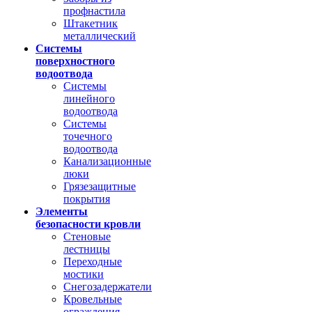
профнастила
Штакетник
металлический
Системы
поверхностного
водоотвода
Системы
линейного
водоотвода
Системы
точечного
водоотвода
Канализационные
люки
Грязезащитные
покрытия
Элементы
безопасности кровли
Стеновые
лестницы
Переходные
мостики
Снегозадержатели
Кровельные
ограждения