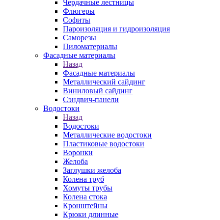
Чердачные лестницы
Флюгеры
Софиты
Пароизоляция и гидроизоляция
Саморезы
Пиломатериалы
Фасадные материалы
Назад
Фасадные материалы
Металлический сайдинг
Виниловый сайдинг
Сэндвич-панели
Водостоки
Назад
Водостоки
Металлические водостоки
Пластиковые водостоки
Воронки
Желоба
Заглушки желоба
Колена труб
Хомуты трубы
Колена стока
Кронштейны
Крюки длинные