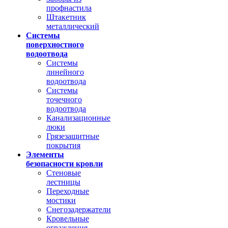
профнастила
Штакетник
металлический
Системы
поверхностного
водоотвода
Системы
линейного
водоотвода
Системы
точечного
водоотвода
Канализационные
люки
Грязезащитные
покрытия
Элементы
безопасности кровли
Стеновые
лестницы
Переходные
мостики
Снегозадержатели
Кровельные
ограждения