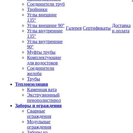
Соединители труб
Тройники
Углы внешние
135°
Углы внешние 90°
Доставка
Галерея
Сертификаты
Углы внутренние
и оплата
135°
Углы внутренние
90°
Муфты трубы
Комплектующие
для водостоков
Соединители
желоба
Трубы
Теплоизоляция
Каменная вата
Экструзионный
пенополистирол
Заборы и ограждения
Сварные
ограждения
Модульные
ограждения
Заборы из