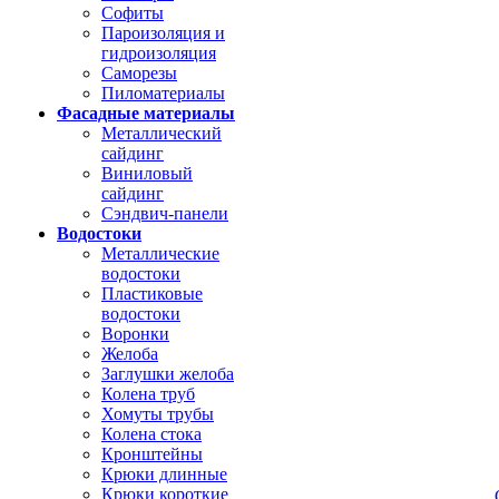
Софиты
Пароизоляция и
гидроизоляция
Саморезы
Пиломатериалы
Фасадные материалы
Металлический
сайдинг
Виниловый
сайдинг
Сэндвич-панели
Водостоки
Металлические
водостоки
Пластиковые
водостоки
Воронки
Желоба
Заглушки желоба
Колена труб
Хомуты трубы
Колена стока
Кронштейны
Крюки длинные
Крюки короткие