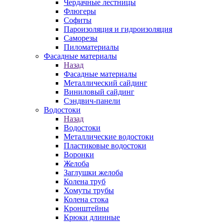
Чердачные лестницы
Флюгеры
Софиты
Пароизоляция и гидроизоляция
Саморезы
Пиломатериалы
Фасадные материалы
Назад
Фасадные материалы
Металлический сайдинг
Виниловый сайдинг
Сэндвич-панели
Водостоки
Назад
Водостоки
Металлические водостоки
Пластиковые водостоки
Воронки
Желоба
Заглушки желоба
Колена труб
Хомуты трубы
Колена стока
Кронштейны
Крюки длинные