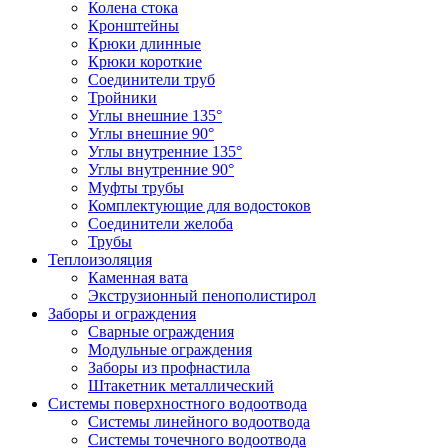
Колена стока
Кронштейны
Крюки длинные
Крюки короткие
Соединители труб
Тройники
Углы внешние 135°
Углы внешние 90°
Углы внутренние 135°
Углы внутренние 90°
Муфты трубы
Комплектующие для водостоков
Соединители желоба
Трубы
Теплоизоляция
Каменная вата
Экструзионный пенополистирол
Заборы и ограждения
Сварные ограждения
Модульные ограждения
Заборы из профнастила
Штакетник металлический
Системы поверхностного водоотвода
Системы линейного водоотвода
Системы точечного водоотвода