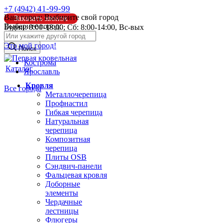
41-99-99
+7 (4942)
Ваш город:
Выбирите свой город
Заказать звонок
Выберите город:
Будни: 8:00-18:00; Сб: 8:00-14:00, Вс-вых
info@pk44.ru
Это мой город!
Поиск
Кострома
Каталог
Ярославль
Кровля
Все города
Металлочерепица
Профнастил
Гибкая черепица
Натуральная
черепица
Композитная
черепица
Плиты OSB
Сэндвич-панели
Фальцевая кровля
Доборные
элементы
Чердачные
лестницы
Флюгеры