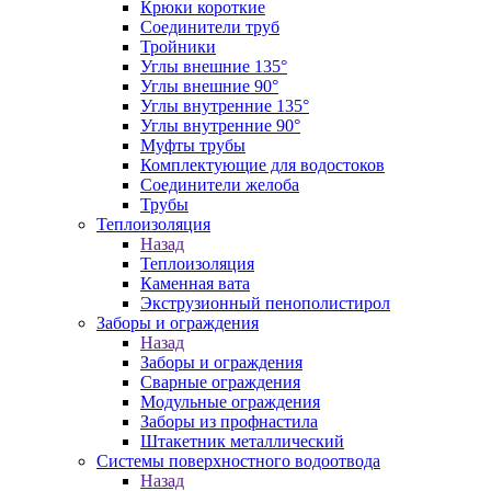
Крюки короткие
Соединители труб
Тройники
Углы внешние 135°
Углы внешние 90°
Углы внутренние 135°
Углы внутренние 90°
Муфты трубы
Комплектующие для водостоков
Соединители желоба
Трубы
Теплоизоляция
Назад
Теплоизоляция
Каменная вата
Экструзионный пенополистирол
Заборы и ограждения
Назад
Заборы и ограждения
Сварные ограждения
Модульные ограждения
Заборы из профнастила
Штакетник металлический
Системы поверхностного водоотвода
Назад