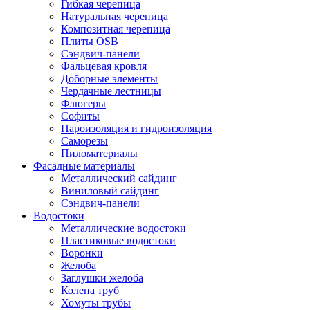
Гибкая черепица
Натуральная черепица
Композитная черепица
Плиты OSB
Сэндвич-панели
Фальцевая кровля
Доборные элементы
Чердачные лестницы
Флюгеры
Софиты
Пароизоляция и гидроизоляция
Саморезы
Пиломатериалы
Фасадные материалы
Металлический сайдинг
Виниловый сайдинг
Сэндвич-панели
Водостоки
Металлические водостоки
Пластиковые водостоки
Воронки
Желоба
Заглушки желоба
Колена труб
Хомуты трубы