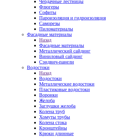
Чердачные лестницы
Флюгеры
Софиты
Пароизоляция и гидроизоляция
Саморезы
Пиломатериалы
Фасадные материалы
Назад
Фасадные материалы
Металлический сайдинг
Виниловый сайдинг
Сэндвич-панели
Водостоки
Назад
Водостоки
Металлические водостоки
Пластиковые водостоки
Воронки
Желоба
Заглушки желоба
Колена труб
Хомуты трубы
Колена стока
Кронштейны
Крюки длинные