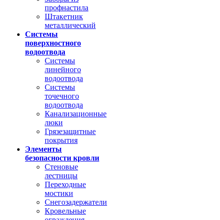
профнастила
Штакетник
металлический
Системы
поверхностного
водоотвода
Системы
линейного
водоотвода
Системы
точечного
водоотвода
Канализационные
люки
Грязезащитные
покрытия
Элементы
безопасности кровли
Стеновые
лестницы
Переходные
мостики
Снегозадержатели
Кровельные
ограждения