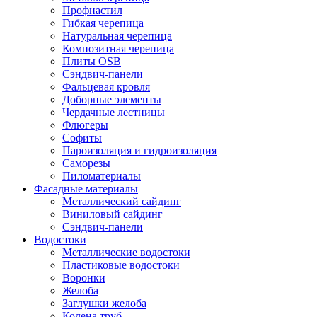
Профнастил
Гибкая черепица
Натуральная черепица
Композитная черепица
Плиты OSB
Сэндвич-панели
Фальцевая кровля
Доборные элементы
Чердачные лестницы
Флюгеры
Софиты
Пароизоляция и гидроизоляция
Саморезы
Пиломатериалы
Фасадные материалы
Металлический сайдинг
Виниловый сайдинг
Сэндвич-панели
Водостоки
Металлические водостоки
Пластиковые водостоки
Воронки
Желоба
Заглушки желоба
Колена труб