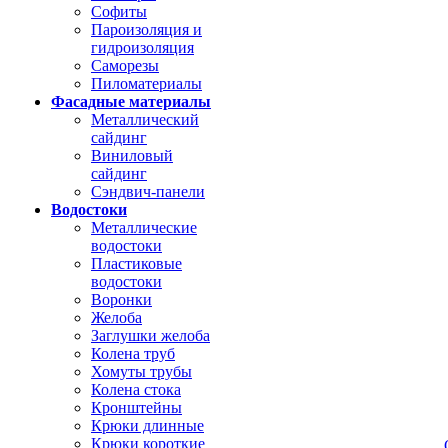
Софиты
Пароизоляция и
гидроизоляция
Саморезы
Пиломатериалы
Фасадные материалы
Металлический
сайдинг
Виниловый
сайдинг
Сэндвич-панели
Водостоки
Металлические
водостоки
Пластиковые
водостоки
Воронки
Желоба
Заглушки желоба
Колена труб
Хомуты трубы
Колена стока
Кронштейны
Крюки длинные
Крюки короткие