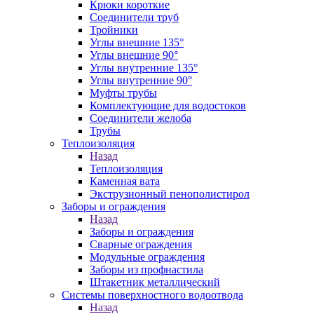
Крюки короткие
Соединители труб
Тройники
Углы внешние 135°
Углы внешние 90°
Углы внутренние 135°
Углы внутренние 90°
Муфты трубы
Комплектующие для водостоков
Соединители желоба
Трубы
Теплоизоляция
Назад
Теплоизоляция
Каменная вата
Экструзионный пенополистирол
Заборы и ограждения
Назад
Заборы и ограждения
Сварные ограждения
Модульные ограждения
Заборы из профнастила
Штакетник металлический
Системы поверхностного водоотвода
Назад