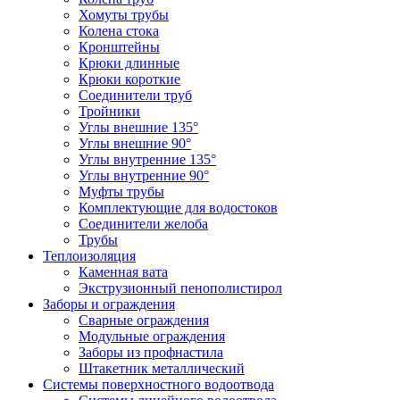
Хомуты трубы
Колена стока
Кронштейны
Крюки длинные
Крюки короткие
Соединители труб
Тройники
Углы внешние 135°
Углы внешние 90°
Углы внутренние 135°
Углы внутренние 90°
Муфты трубы
Комплектующие для водостоков
Соединители желоба
Трубы
Теплоизоляция
Каменная вата
Экструзионный пенополистирол
Заборы и ограждения
Сварные ограждения
Модульные ограждения
Заборы из профнастила
Штакетник металлический
Системы поверхностного водоотвода