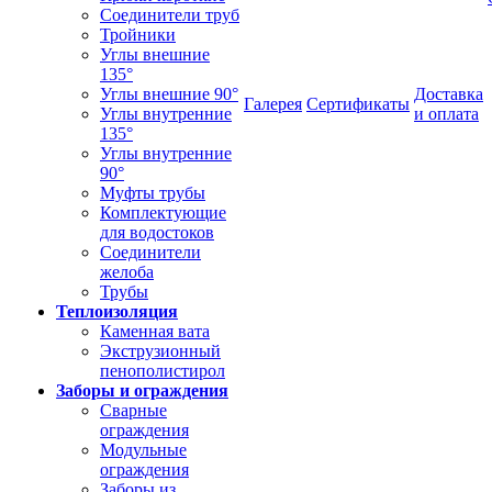
Соединители труб
Тройники
Углы внешние
135°
Углы внешние 90°
Доставка
Галерея
Сертификаты
Углы внутренние
и оплата
135°
Углы внутренние
90°
Муфты трубы
Комплектующие
для водостоков
Соединители
желоба
Трубы
Теплоизоляция
Каменная вата
Экструзионный
пенополистирол
Заборы и ограждения
Сварные
ограждения
Модульные
ограждения
Заборы из