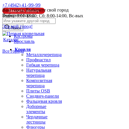
41-99-99
+7 (4942)
Ваш город:
Выбирите свой город
Заказать звонок
Выберите город:
Будни: 8:00-18:00; Сб: 8:00-14:00, Вс-вых
info@pk44.ru
Это мой город!
Поиск
Кострома
Каталог
Ярославль
Кровля
Все города
Металлочерепица
Профнастил
Гибкая черепица
Натуральная
черепица
Композитная
черепица
Плиты OSB
Сэндвич-панели
Фальцевая кровля
Доборные
элементы
Чердачные
лестницы
Флюгеры